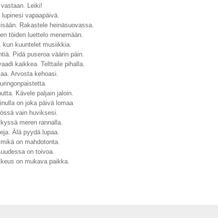
 vastaan. Leiki!
 lupinesi vapaapäivä.
sisään. Rakastele heinäsuovassa.
en töiden luettelo menemään.
 kun kuuntelet musiikkia.
iä. Pidä puseroa väärin päin.
aadi kaikkea. Telttaile pihalla.
ssaa. Arvosta kehoasi.
uringonpaistetta.
utta. Kävele paljain jaloin.
sinulla on joka päivä lomaa
yössä vain huviksesi.
kyssä meren rannalla.
neja. Älä pyydä lupaa.
n mikä on mahdotonta.
suudessa on toivoa.
keus on mukava paikka.