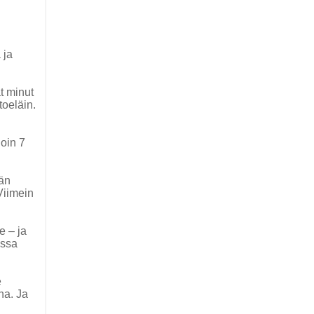
 ja
t minut
toeläin.
oin 7
vän
Viimein
e – ja
assa
e
na. Ja