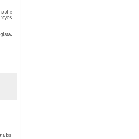
maalle,
a myös
gista.
tta jos