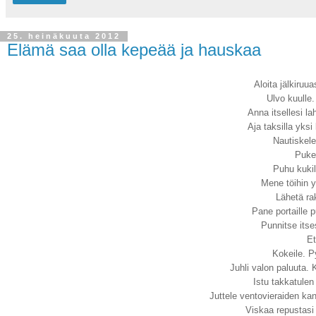
25. heinäkuuta 2012
Elämä saa olla kepeää ja hauskaa
Aloita jälkiruu
Ulvo kuulle.
Anna itsellesi la
Aja taksilla yksi
Nautiskele 
Puke
Puhu kukil
Mene töihin y
Lähetä rak
Pane portaille 
Punnitse itse
Et
Kokeile. P
Juhli valon paluuta.
Istu takkatulen 
Juttele ventovieraiden kan
Viskaa repustasi 