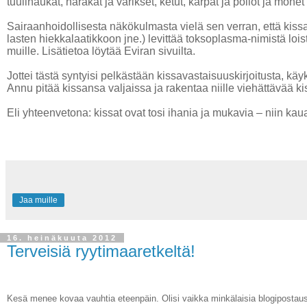
tuulihaukat, harakat ja varikset, ketut, kärpät ja pöllöt ja mone
Sairaanhoidollisesta näkökulmasta vielä sen verran, että kis
lasten hiekkalaatikkoon jne.) levittää toksoplasma-nimistä lois
muille. Lisätietoa löytää Eviran sivuilta.
Jottei tästä syntyisi pelkästään kissavastaisuuskirjoitusta, k
Annu pitää kissansa valjaissa ja rakentaa niille viehättävää ki
Eli yhteenvetona: kissat ovat tosi ihania ja mukavia – niin kaua
Jaa muille
16. heinäkuuta 2012
Terveisiä ryytimaaretkeltä!
Kesä menee kovaa vauhtia eteenpäin. Olisi vaikka minkälaisia blogipostausid