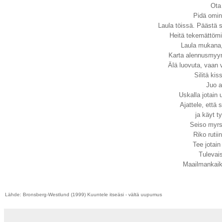
Ota
Pidä omin
Laula töissä. Päästä 
Heitä tekemättömi
Laula mukana,
Karta alennusmyynt
Älä luovuta, vaan v
Silitä ki
Juo a
Uskalla jotain u
Ajattele, että 
ja käyt t
Seiso myrs
Riko rutii
Tee jotai
Tulevai
Maailmankaik
Lähde:
Bronsberg-Westlund (1999)
Kuuntele itseäsi - vältä uupumus