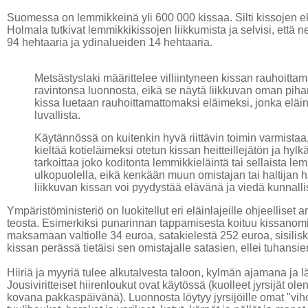
Suomessa on lemmikkeinä yli 600 000 kissaa. Silti kissojen 
Holmala tutkivat lemmikkikissojen liikkumista ja selvisi, että 
94 hehtaaria ja ydinalueiden 14 hehtaaria.
Metsästyslaki määrittelee villiintyneen kissan rauhoittam
ravintonsa luonnosta, eikä se näytä liikkuvan oman pihan 
kissa luetaan rauhoittamattomaksi eläimeksi, jonka elä
luvallista.
Käytännössä on kuitenkin hyvä riittävin toimin varmistaa, 
kieltää kotieläimeksi otetun kissan heitteillejätön ja hy
tarkoittaa joko koditonta lemmikkieläintä tai sellaista lem
ulkopuolella, eikä kenkään muun omistajan tai haltijan
liikkuvan kissan voi pyydystää elävänä ja viedä kunnalli
Ympäristöministeriö on luokitellut eri eläinlajeille ohjeellise
teosta. Esimerkiksi punarinnan tappamisesta koituu kissanom
maksamaan valtiolle 34 euroa, satakielestä 252 euroa, sisilisk
kissan perässä tietäisi sen omistajalle satasien, ellei tuhansi
Hiiriä ja myyriä tulee alkutalvesta taloon, kylmän ajamana ja
Jousiviritteiset hiirenloukut ovat käytössä (kuolleet jyrsijät olen
kovana pakkaspäivänä). Luonnosta löytyy jyrsijöille omat "vih