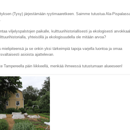
istyksen (Tysy) järjestämään ryytimaaretkeen. Saimme tutustua Ala-Pispalassa
n.
viljelyspalstojen paikalle, kulttuurihistoriallisesti ja ekologisesti arvokkaal
ttuurihistorialla, yhteisöllä ja ekologisuudella ole mitään arvoa?
mielipiteensä ja se onkin yksi tärkeimpiä tapoja varjella luontoa ja omaa
valtaisesti asioista ajattelevan.
tte Tampereella päin liikkeellä, menkää ihmeessä tutustumaan alueeseen!