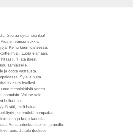
asta. Seuraa sydämesi iloa!
 Pidä eri värisiä sukkia.
hjoja. Keinu kuun loisteessa.
 korttelinväli. Luota elämään.
hitaasti. Yllätä itsesi.
udu aamiaiselle.
le ja odota vastausta.
öpaidassa. Syleile puita.
kauskirjeitä itsellesi.
puuroa menninkäisiä varten.
si aamuisin. Valitse valo.
si hulluuttasi.
yydä sitä, mitä haluat.
 Kieltäydy pesemästä hampaitasi.
loimussa ja kerro tarinoita.
ssa. Anna anteeksi itsellesi ja muille.
kivet pois. Juttele itseksesi.