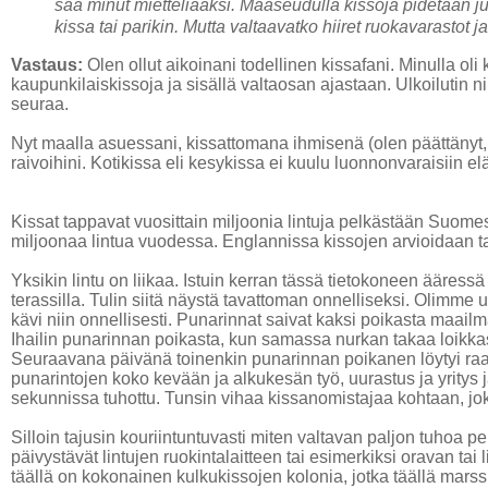
saa minut mietteliääksi. Maaseudulla kissoja pidetään juu
kissa tai parikin. Mutta valtaavatko hiiret ruokavarast
Vastaus:
Olen ollut aikoinani todellinen kissafani. Minulla oli
kaupunkilaiskissoja ja sisällä valtaosan ajastaan. Ulkoilutin nii
seuraa.
Nyt maalla asuessani, kissattomana ihmisenä (olen päättänyt, 
raivoihini. Kotikissa eli kesykissa ei kuulu luonnonvaraisiin
Kissat tappavat vuosittain miljoonia lintuja pelkästään Suom
miljoonaa lintua vuodessa. Englannissa kissojen arvioidaan 
Yksikin lintu on liikaa. Istuin kerran tässä tietokoneen ääres
terassilla. Tulin siitä näystä tavattoman onnelliseksi. Olimme
kävi niin onnellisesti. Punarinnat saivat kaksi poikasta maail
Ihailin punarinnan poikasta, kun samassa nurkan takaa loikka
Seuraavana päivänä toinenkin punarinnan poikanen löytyi raa
punarintojen koko kevään ja alkukesän työ, uurastus ja yritys 
sekunnissa tuhottu. Tunsin vihaa kissanomistajaa kohtaan, joka
Silloin tajusin kouriintuntuvasti miten valtavan paljon tuhoa 
päivystävät lintujen ruokintalaitteen tai esimerkiksi oravan ta
täällä on kokonainen kulkukissojen kolonia, jotka täällä marss