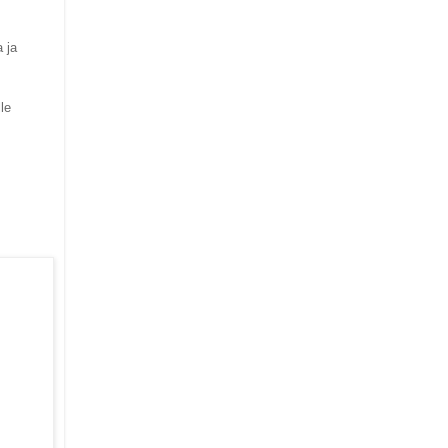
 ja
le