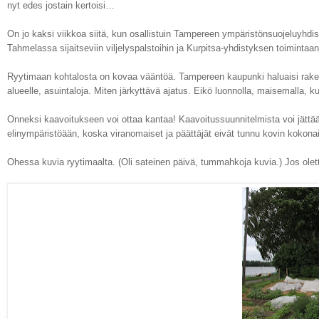
nyt edes jostain kertoisi…
On jo kaksi viikkoa siitä, kun osallistuin Tampereen ympäristönsuojeluyhd
Tahmelassa sijaitseviin viljelyspalstoihin ja Kurpitsa-yhdistyksen toimintaa
Ryytimaan kohtalosta on kovaa vääntöä. Tampereen kaupunki haluaisi rakentaa 
alueelle, asuintaloja. Miten järkyttävä ajatus. Eikö luonnolla, maisemalla, kul
Onneksi kaavoitukseen voi ottaa kantaa! Kaavoitussuunnitelmista voi jättää 
elinympäristöään, koska viranomaiset ja päättäjät eivät tunnu kovin kokonais
Ohessa kuvia ryytimaalta. (Oli sateinen päivä, tummahkoja kuvia.) Jos ole