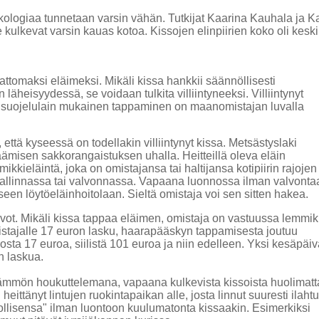
ekologiaa tunnetaan varsin vähän.
Tutkijat Kaarina Kauhala ja Ka
ne kulkevat varsin kauas kotoa. Kissojen elinpiirien koko oli kesk
attomaksi eläimeksi. Mikäli kissa hankkii säännöllisesti
läheisyydessä, se voidaan tulkita villiintyneeksi. Villiintynyt
insuojelulain mukainen tappaminen on maanomistajan luvalla
että kyseessä on todellakin villiintynyt kissa. Metsästyslaki
lkäämisen sakkorangaistuksen uhalla. Heitteillä oleva eläin
mikkieläintä, joka on omistajansa tai haltijansa kotipiirin rajojen
 hallinnassa tai valvonnassa. Vapaana luonnossa ilman valvonta
seen löytöeläinhoitolaan. Sieltä omistaja voi sen sitten hakea.
t arvot. Mikäli kissa tappaa eläimen, omistaja on vastuussa lemmi
istajalle 17 euron lasku, haarapääskyn tappamisesta joutuu
osta 17 euroa, siilistä 101 euroa ja niin edelleen. Yksi kesäpäi
en laskua.
 lämmön houkuttelemana, vapaana kulkevista kissoista huolimatt
 heittänyt lintujen ruokintapaikan alle, josta linnut suuresti ilaht
ollisensa" ilman luontoon kuulumatonta kissaakin. Esimerkiksi