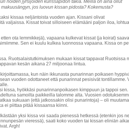
ri noiden jyrsijöiden kurissapidon takia. Meillä on aina ollut
ot ja makuusängyn, jos luovun kissan pidosta? Kokemusta?
 kaksi kissaa neljäntoista vuoden ajan. Kissani olivat
tä valjaissa. Kissat toivat silloiseen elämääni paljon iloa, lohtua
etten ota lemmikkejä), vapaana kulkevat kissat (ja koirat) saava
 eläimiimme. Sen ei kuulu kulkea luonnossa vapaana. Kissa on pe
essa. Ruotsalaistutkimuksen mukaan kissat tappavat Ruotsissa n
tappavan kesän aikana 27 miljoonaa lintua.
sä kirjoittamassa, kun näin ikkunasta punarinnan poikasen hyppi
 usean vuoden odottaneet että punarinnat pesisivät tontillamme. 
malle.
si kissa, hyökkäsi punarinnanpoikasen kimppuun ja tappoi sen.
deltuna samoilta paikkeilla talomme alta. Vuosien odotuksemm
jatkaa sukuaan (että jatkossakin olisi punarintoja) – oli muutam
 ei piittaa pitää kissaansa kiinni.
pelkästään yksi kissa voi saada pienessä hetkessä (etenkin jos n
i linnunpesän vieressä), saati koko vuoden tai kissan eliniän aika
ivat. Argh!