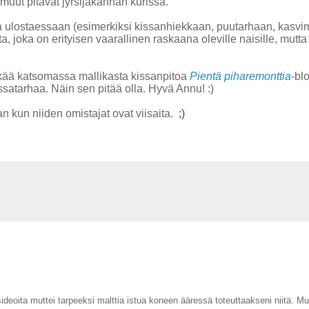
t muut pitävät jyrsijäkannan kurissa.
sa ulostaessaan (esimerkiksi kissanhiekkaan, puutarhaan, kasvi
ta, joka on erityisen vaarallinen raskaana oleville naisille, mutt
äykää katsomassa mallikasta kissanpitoa
Pientä piharemonttia
-blo
ssatarhaa. Näin sen pitää olla. Hyvä Annu! :)
n kun niiden omistajat ovat viisaita.
;)
eoita muttei tarpeeksi malttia istua koneen ääressä toteuttaakseni niitä. Mu