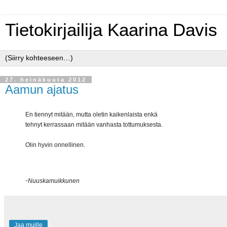
Tietokirjailija Kaarina Davis
27. heinäkuuta 2012
Aamun ajatus
En tiennyt mitään, mutta oletin kaikenlaista enkä
tehnyt kerrassaan mitään vanhasta tottumuksesta.
Olin hyvin onnellinen.
-
Nuuskamuikkunen
Jaa muille