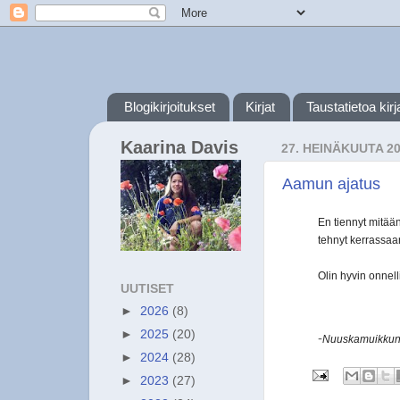
Blogikirjoitukset
Kirjat
Taustatietoa kirja
Kaarina Davis
27. HEINÄKUUTA 2
Aamun ajatus
En tiennyt mitään
tehnyt kerrassaa
Olin hyvin onnel
UUTISET
►
2026
(8)
►
2025
(20)
-
Nuuskamuikku
►
2024
(28)
►
2023
(27)