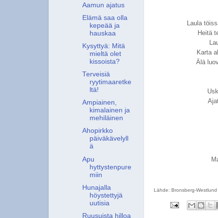
Aamun ajatus
Elämä saa olla
Laula töis
kepeää ja
Heitä 
hauskaa
La
Kysyttyä: Mitä
Karta a
mieltä olet
kissoista?
Älä luov
Terveisiä
ryytimaaretke
ltä!
Uska
Aja
Ampiainen,
kimalainen ja
mehiläinen
Ahopirkko
päiväkävelyll
ä
Apu
Ma
hyttystenpure
miin
Hunajalla
Lähde:
Bronsberg-Westlund
höystettyjä
uutisia
Ruusuista hilloa