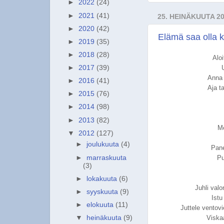
►
2022
(24)
►
2021
(41)
25. HEINÄKUUTA 2
►
2020
(42)
Elämä saa olla 
►
2019
(35)
►
2018
(28)
Aloi
►
2017
(39)
Anna 
►
2016
(41)
Aja t
►
2015
(76)
►
2014
(98)
►
2013
(82)
Me
▼
2012
(127)
►
joulukuuta
(4)
Pane
►
marraskuuta
Pu
(3)
►
lokakuuta
(6)
Juhli val
►
syyskuuta
(9)
Istu
►
elokuuta
(11)
Juttele ventovi
Viskaa
▼
heinäkuuta
(9)