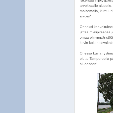
rakentaa viljelyspalsto
arvokkaalle alueelle,
maisemalla, kulttuurih
arvoa?
Onneksi kaavoituksee
jättää mielipiteensä j
omaa elinympäristöää
kovin kokonaisvaltais
Ohessa kuvia ryytima
olette Tampereella p
alueeseen!