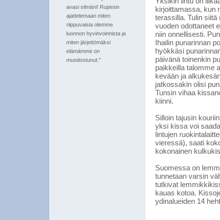
Yksikin lintu on liik
avasi silmäni! Rupesin
kirjoittamassa, kun
ajattelemaan miten
terassilla. Tulin si
riippuvaisia olemme
vuoden odottaneet et
niin onnellisesti. P
luonnon hyvinvoinnista ja
Ihailin punarinnan p
miten järjettömäksi
hyökkäsi punarinna
elämämme on
päivänä toinenkin pu
muodostunut."
paikkeilla talomme 
kevään ja alkukesän 
jatkossakin olisi pu
Tunsin vihaa kissano
kiinni.
Silloin tajusin kouri
yksi kissa voi saad
lintujen ruokintalait
vieressä), saati kok
kokonainen kulkukiss
Suomessa on lemmikk
tunnetaan varsin v
tutkivat lemmikkikiss
kauas kotoa. Kissoje
ydinalueiden 14 heht