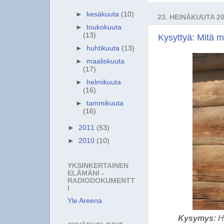
►
kesäkuuta
(10)
23. HEINÄKUUTA 2
►
toukokuuta
(13)
Kysyttyä: Mitä mi
►
huhtikuuta
(13)
►
maaliskuuta
(17)
►
helmikuuta
(16)
►
tammikuuta
(16)
►
2011
(53)
►
2010
(10)
YKSINKERTAINEN
ELÄMÄNI -
RADIODOKUMENTT
I
Yle Areena
Kysymys:
He