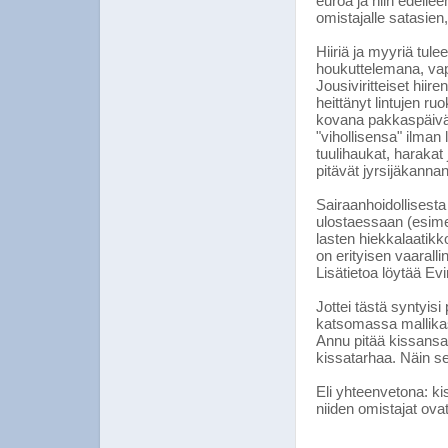
euroa ja niin edelle
omistajalle satasien
Hiiriä ja myyriä tul
houkuttelemana, vap
Jousiviritteiset hiir
heittänyt lintujen ruo
kovana pakkaspäivän
"vihollisensa" ilman
tuulihaukat, harakat 
pitävät jyrsijäkanna
Sairaanhoidollisesta
ulostaessaan (esime
lasten hiekkalaatikk
on erityisen vaaralli
Lisätietoa löytää Evir
Jottei tästä syntyis
katsomassa mallika
Annu pitää kissansa 
kissatarhaa. Näin se
Eli yhteenvetona: ki
niiden omistajat ovat 