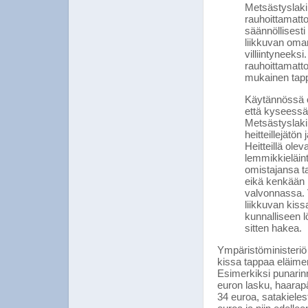
Metsästyslaki 
rauhoittamatto
säännöllisesti
liikkuvan oma
villiintyneeksi
rauhoittamatto
mukainen tapp
Käytännössä on
että kyseessä o
Metsästyslaki 
heitteillejätö
Heitteillä olev
lemmikkieläint
omistajansa tai
eikä kenkään m
valvonnassa. 
liikkuvan kiss
kunnalliseen l
sitten hakea.
Ympäristöministeriö on
kissa tappaa eläime
Esimerkiksi punarin
euron lasku, haarap
34 euroa, satakielest