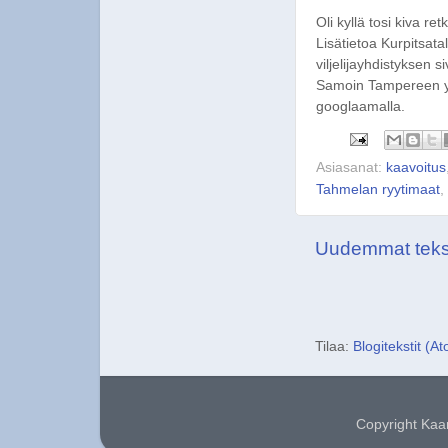
Oli kyllä tosi kiva ret
Lisätietoa Kurpitsata
viljelijayhdistyksen si
Samoin Tampereen ym
googlaamalla.
Asiasanat:
kaavoitus
Tahmelan ryytimaat
,
Uudemmat tekst
Tilaa:
Blogitekstit (A
Copyright Kaa