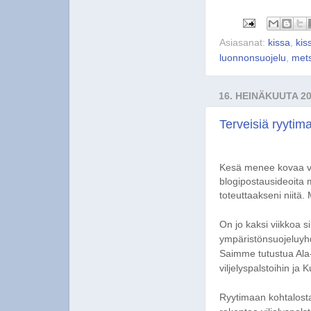
Asiasanat:
kissa
,
kis
luonnonsuojelu
,
mets
16. HEINÄKUUTA 2
Terveisiä ryytima
Kesä menee kovaa vau
blogipostausideoita 
toteuttaakseni niitä.
On jo kaksi viikkoa s
ympäristönsuojeluyhd
Saimme tutustua Ala-
viljelyspalstoihin ja
Ryytimaan kohtalost