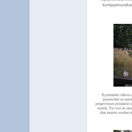
kumppanuuskasvi
Ryytimaiden välissä s
juomavettä) on muutt
pengerryksen pyörätietä v
avattiin. Nyt vesi on sam
tilan muutos osoittaa 