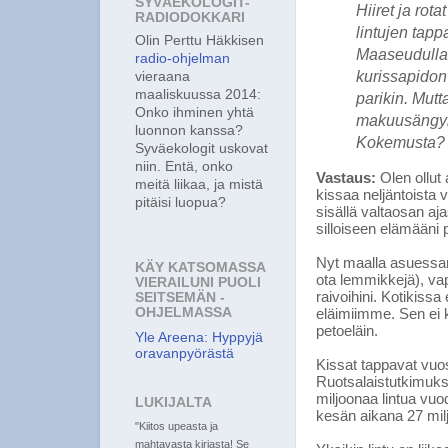
SYVÄEKOLOGIT-
Hiiret ja rota
RADIODOKKARI
lintujen tapp
Olin Perttu Häkkisen
Maaseudulla 
radio-ohjelman
kurissapidon 
vieraana
maaliskuussa 2014:
parikin. Mutt
Onko ihminen yhtä
makuusängyn,
luonnon kanssa?
Kokemusta?
Syväekologit uskovat
niin. Entä, onko
Vastaus:
Olen ollut 
meitä liikaa, ja mistä
kissaa neljäntoista 
pitäisi luopua?
sisällä valtaosan ajas
silloiseen elämääni p
Nyt maalla asuessan
KÄY KATSOMASSA
ota lemmikkejä), vap
VIERAILUNI PUOLI
raivoihini. Kotikissa
SEITSEMÄN -
OHJELMASSA
eläimiimme. Sen ei 
petoeläin.
Yle Areena: Hyppyjä
oravanpyörästä
Kissat tappavat vuos
Ruotsalaistutkimuks
miljoonaa lintua vu
LUKIJALTA
kesän aikana 27 mil
"Kiitos upeasta ja
mahtavasta kirjasta! Se