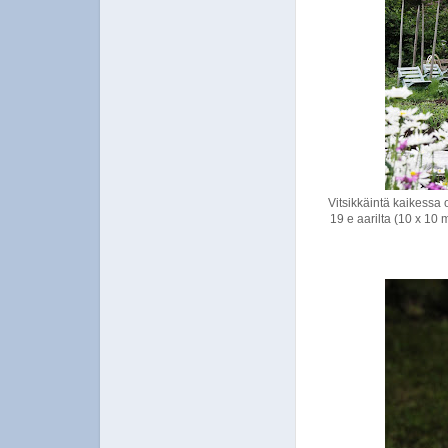
Vitsikkäintä kaikessa 
19 e aarilta (10 x 10 