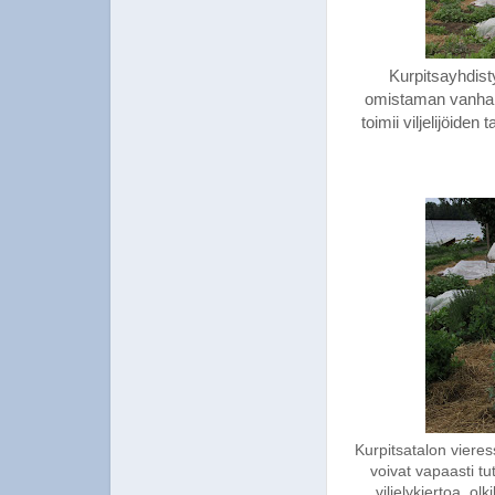
Kurpitsayhdist
omistaman vanhan v
toimii viljelijöide
Kurpitsatalon vieres
voivat vapaasti t
viljelykiertoa, ol