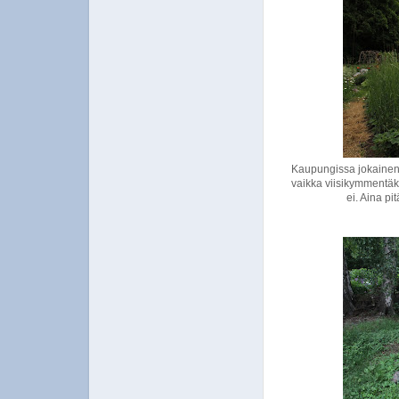
Kaupungissa jokainen
vaikka viisikymmentäker
ei. Aina pi