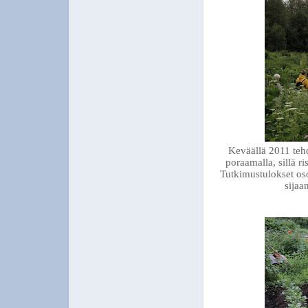
Keväällä 2011 teh
poraamalla, sillä ri
Tutkimustulokset oso
sijaa