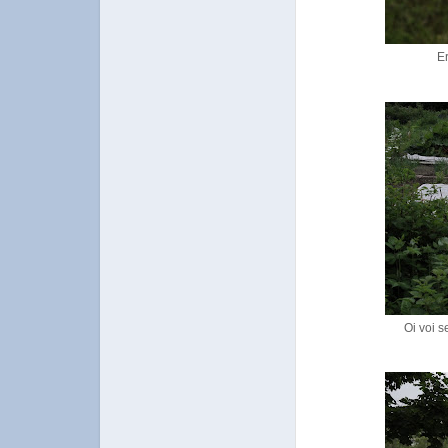
Er
Oi voi s