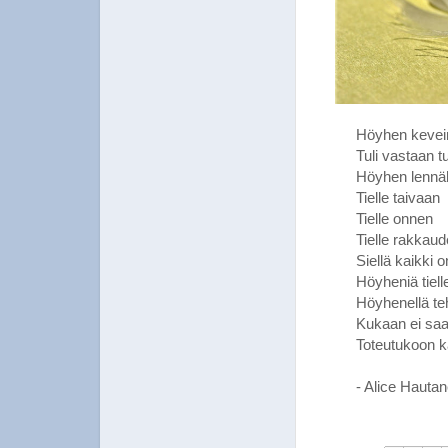
Höyhen kevein l
Tuli vastaan t
Höyhen lennä
Tielle taivaan
Tielle onnen
Tielle rakkau
Siellä kaikki 
Höyheniä tiel
Höyhenellä te
Kukaan ei sa
Toteutukoon 
- Alice Hauta