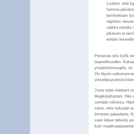
Luulisin, että l
homma päivästä 
tarvitsekaan ty
näyttäisi oleva
vaikka minulla r
jokaisen ei tarv
erittäin terveell
Perustulo olisi kyllä
nii
tarpeellisuuden. Kukaan
ympäristönsuojelu, on p
On täysin sattumanvar
viitseliäisyydestä kii
Josta tulee mieleeni t
blogikirjoitustani. Hän
sentään viikossa. Hän
sanoi, ettei nykyään enä
ihmisten palautteita.
K
vaan tekee tärkeitä asi
kuin maailmanparantami