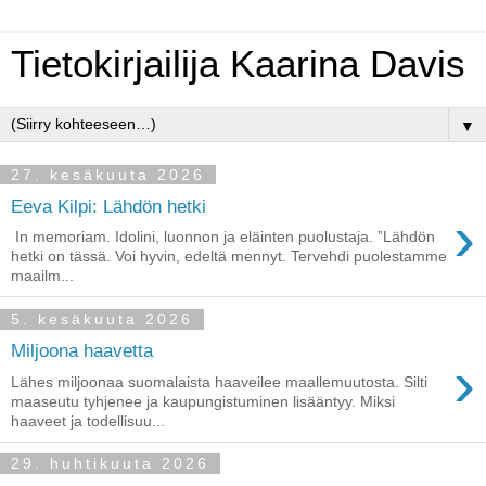
Tietokirjailija Kaarina Davis
▼
27. kesäkuuta 2026
Eeva Kilpi: Lähdön hetki
›
In memoriam. Idolini, luonnon ja eläinten puolustaja. ”Lähdön
hetki on tässä. Voi hyvin, edeltä mennyt. Tervehdi puolestamme
maailm...
5. kesäkuuta 2026
Miljoona haavetta
›
Lähes miljoonaa suomalaista haaveilee maallemuutosta. Silti
maaseutu tyhjenee ja kaupungistuminen lisääntyy. Miksi
haaveet ja todellisuu...
29. huhtikuuta 2026