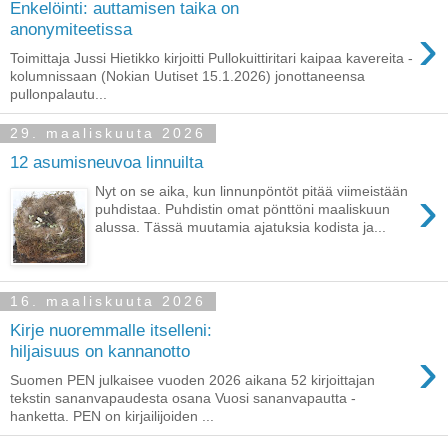
Enkelöinti: auttamisen taika on
›
anonymiteetissa
Toimittaja Jussi Hietikko kirjoitti Pullokuittiritari kaipaa kavereita -
kolumnissaan (Nokian Uutiset 15.1.2026) jonottaneensa
pullonpalautu...
29. maaliskuuta 2026
12 asumisneuvoa linnuilta
›
Nyt on se aika, kun linnunpöntöt pitää viimeistään
puhdistaa. Puhdistin omat pönttöni maaliskuun
alussa. Tässä muutamia ajatuksia kodista ja...
16. maaliskuuta 2026
Kirje nuoremmalle itselleni:
›
hiljaisuus on kannanotto
Suomen PEN julkaisee vuoden 2026 aikana 52 kirjoittajan
tekstin sananvapaudesta osana Vuosi sananvapautta -
hanketta. PEN on kirjailijoiden ...