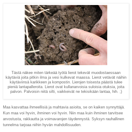
Tästä näkee miten tärkeää työtä lierot tekevät muodostaessaan
käytäviä joita pitkin ilma ja vesi kulkevat maassa. Lierot vetävät näihin
käytäviinsä karikkeen ja kompostin. Lierojen toisesta päästä tulee
pieniä lantapalleroita. Lierot ovat kullanarvoisia suloisia otuksia, joita
palvon. Palvoisin niitä silti, vaikkeivät ne tekisikään lantaa, hih. ;)
Maa kasvattaa ihmeellisiä ja mahtavia asioita, se on kaiken synnyttäjä.
Kun maa voi hyvin, ihminen voi hyvin. Niin maa kuin ihminen tarvitsee
arvostusta, rakkautta ja voimavarojen täydennystä. Syksyn rauhallinen
tunnelma tarjoaa niihin hyvän mahdollisuuden.