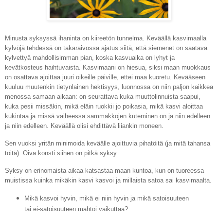
Minusta syksyssä ihaninta on kiireetön tunnelma. Keväällä kasvimaalla
kylvöjä tehdessä on takaraivossa ajatus siitä, että siemenet on saatava
kylvettyä mahdollisimman pian, koska kasvuaika on lyhyt ja
kevätkosteus haihtuvaista. Kasvimaani on hiesua, siksi maan muokkaus
on osattava ajoittaa juuri oikeille päiville, ettei maa kuoretu. Kevääseen
kuuluu muutenkin tietynlainen hektisyys, luonnossa on niin paljon kaikkea
menossa samaan aikaan: on seurattava kuka muuttolinnuista saapui,
kuka pesii missäkin, mikä eläin ruokkii jo poikasia, mikä kasvi aloittaa
kukintaa ja missä vaiheessa sammakkojen kuteminen on ja niin edelleen
ja niin edelleen. Keväällä olisi ehdittävä liiankin moneen.
Sen vuoksi yritän minimoida keväälle ajoittuvia pihatöitä (ja mitä tahansa
töitä). Oiva konsti siihen on pitkä syksy.
Syksy on erinomaista aikaa katsastaa maan kuntoa, kun on tuoreessa
muistissa kuinka mikäkin kasvi kasvoi ja millaista satoa sai kasvimaalta.
Mikä kasvoi hyvin, mikä ei niin hyvin ja mikä satoisuuteen
tai ei-satoisuuteen mahtoi vaikuttaa?