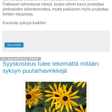
Pakkaset vahvistavat värejä, koska silloin kasvi jouduttaa
yhdisteiden tallenteenottoa, mutta pakkanen myös jouduttaa
lehtien irtoamista.
Kaunista syksyä kaikille!
Jaa muille
8. syyskuuta 2020
Syyskosteus tulee tekemättä mitään:
syksyn puutarhavinkkejä