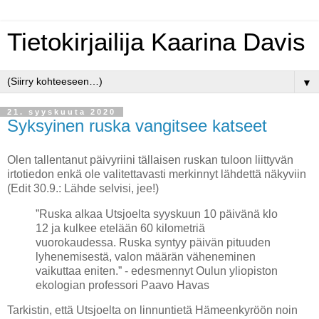
Tietokirjailija Kaarina Davis
▼
21. syyskuuta 2020
Syksyinen ruska vangitsee katseet
Olen tallentanut päivyriini tällaisen ruskan tuloon liittyvän
irtotiedon enkä ole valitettavasti merkinnyt lähdettä näkyviin
(Edit 30.9.: Lähde selvisi, jee!)
”Ruska alkaa Utsjoelta syyskuun 10 päivänä klo
12 ja kulkee etelään 60 kilometriä
vuorokaudessa. Ruska syntyy päivän pituuden
lyhenemisestä, valon määrän väheneminen
vaikuttaa eniten.” - edesmennyt Oulun yliopiston
ekologian professori Paavo Havas
Tarkistin, että Utsjoelta on linnuntietä Hämeenkyröön noin