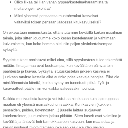
Oliko liikaa tai liian vähän typpeä/kastelua/haraamista tai
muita ongelmakohtia?
Miksi yhdessä pensaassa mustaherukat kasvoivat
valtaviksi toisen pensaan jäädessä kitukasvuiseksi?
On oikeastaan nurinniskaista, että istutamme keväällä kaiken maailman
taimia, joita sitten joudumme koko kesän kastelemaan ja vahtimaan
kuivumiselta, kun koko homma olisi niin paljon yksinkertaisempaa
syksyllä.
Syysistutukset onnistuvat miltei aina, sillä syyskosteus tulee tekemättä
mitään. Ilma ja maa ovat kosteampia, kun keväällä on päinvastoin
paahteista ja kuivaa. Syksyllä istutuskastelun jälkeen kasveja ei
juurikaan tarvitse kastella eikä aurinko polta kasveja hengiltä. Eikä ole
minkäänmoista kiirettä, koska syksy on tunnetusti pitkä. Työ- ja
kuravaatteet päälle niin voi vaikka sateessakin touhuta.
Kaikkia monivuotisia kasveja voi istuttaa niin kauan kuin lapio uppoaa
maahan eli yleensä marraskuuhun saakka. Kun kasvien (kukkien,
pensaiden, puiden, köynnösten…) juurelle laittaa suojaavan
katekerroksen, juurtuminen jatkuu pitkään. Siten kasvit ovat valmiina jo
keväällä ja lähtevät heti tarmokkaaseen kasvuun, kun maa sulaa ja
kasvit pystyvät hyödyntämään jokaisen kasvukauden päivän.