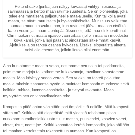
Pelto-ohdake (jonka juuri näkyy kuvassa) viihtyy hiesussa ja
savimaassa ja kertoo maan ravinteisuudesta. Se on pioneerilaji, joka
tulee ensimmäisenä paljastuneelle maa-alueelle.
Kun talikolla avasi
maata, se näytti muruisalta ja hyvännäköiseltä. Muruisuus vaikuttaa
suoraan maan kasvukuntoon, kun ravinteet jäävät maahan eivätkä
katoa vesiin ja ilmaan. Johtopäätökseni oli, että maa oli kuorettunut.
Olin muokannut maata epäsopivaan aikaan jolloin maahan muodostui
kova kansi, jonka läpi pääsivät ainoastaan sitkeimmät kasvit.
Ajoituksella on tärkeä osansa kylvössä. Lisäksi eloperäistä ainetta
voisi olla enemmän, jolloin lieroja olisi enemmän.
Aina kun otamme maasta satoa, nostamme perunoita tai porkkanoita,
poimimme marjoja tai katkomme kukkavanoja, tavallaan varastamme
maalta. Maa köyhtyy sadon verran. Sen vuoksi on tärkeä palauttaa
maalle takaisin saamansa hyvän ja ravinteet kompostin muodossa sekä
kalkkia, tuhkaa, luonnonlannoitteita - ja tietysti rakkautta. Maan
myrkyttäminen on vihonviimeinen teko.
Kompostia pitää antaa vähintään pari ämpärillistä neliölle. Mitä komposti
sitten on? Kaikkea sitä eloperäistä mitä yleensä rahdataan pihan
nurkkaan: nurmikonleikkuusta tullut massa, puunlehdet, kasvien varret,
oksat, risut, naatit jne. Kaikki kannattaa kerätä kompostiin, joko säiliöön
tai maahan kerroksittain rakennettuun aumaan. Kun komposti on