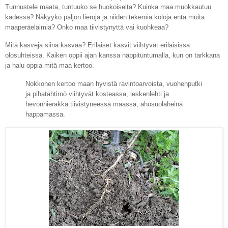
Tunnustele maata, tuntuuko se huokoiselta? Kuinka maa muokkautuu
kädessä? Näkyykö paljon lieroja ja niiden tekemiä koloja entä muita
maaperäeläimiä? Onko maa tiivistynyttä vai kuohkeaa?
Mitä kasveja siinä kasvaa? Erilaiset kasvit viihtyvät erilaisissa
olosuhteissa.
Kaiken oppii ajan kanssa näppituntumalla, kun on tarkkana
ja halu oppia mitä maa kertoo.
Nokkonen kertoo maan hyvistä ravintoarvoista, vuohenputki
ja pihatähtimö viihtyvät kosteassa, leskenlehti ja
hevonhierakka tiivistyneessä maassa, ahosuolaheinä
happamassa.