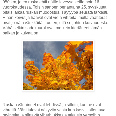
950 km, joten ruska ehtii näille leveysasteille noin 16
vuorokaudessa. Toisin sanoen perjantaina 25. syyskuuta
pitäisi alkaa ruskan muodostus. Täytyypä seurata tarkasti.
Pihan koivut ja haavat ovat vielä vihreitä, mutta vaahterat
ovat jo näin värikkäitä. Luulen, että se johtuu kuivuudesta.
Vähäisetkin sadekuurot ovat melkein kiertäneet tämän
paikan ja kuivaa on.
Ruskan väriaineet ovat lehdissä jo silloin, kun ne ovat
vihreitä. Värit tulevat näkyviin vasta kun kasvit tallentavat
ravinteita ja siirtävät viherhiukkasia takaisin versoihin.