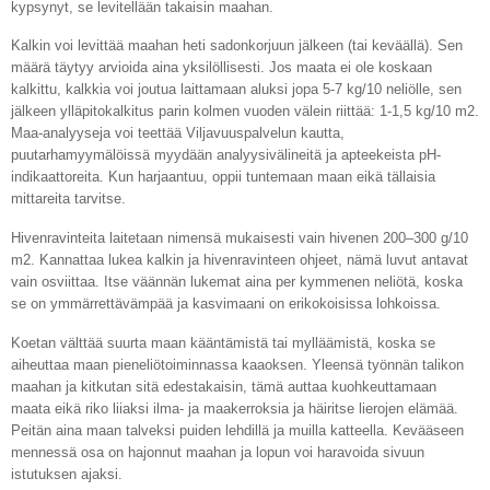
kypsynyt, se levitellään takaisin maahan.
Kalkin voi levittää maahan heti sadonkorjuun jälkeen (tai keväällä). Sen
määrä täytyy arvioida aina yksilöllisesti. Jos maata ei ole koskaan
kalkittu, kalkkia voi joutua laittamaan aluksi jopa 5-7 kg/10 neliölle, sen
jälkeen ylläpitokalkitus parin kolmen vuoden välein riittää: 1-1,5 kg/10 m2.
Maa-analyyseja voi teettää Viljavuuspalvelun kautta,
puutarhamyymälöissä myydään analyysivälineitä ja apteekeista pH-
indikaattoreita. Kun harjaantuu, oppii tuntemaan maan eikä tällaisia
mittareita tarvitse.
Hivenravinteita laitetaan nimensä mukaisesti vain hivenen 200–300 g/10
m2. Kannattaa lukea kalkin ja hivenravinteen ohjeet, nämä luvut antavat
vain osviittaa. Itse väännän lukemat aina per kymmenen neliötä, koska
se on ymmärrettävämpää ja kasvimaani on erikokoisissa lohkoissa.
Koetan välttää suurta maan kääntämistä tai mylläämistä, koska se
aiheuttaa maan pieneliötoiminnassa kaaoksen. Yleensä työnnän talikon
maahan ja kitkutan sitä edestakaisin, tämä auttaa kuohkeuttamaan
maata eikä riko liiaksi ilma- ja maakerroksia ja häiritse lierojen elämää.
Peitän aina maan talveksi puiden lehdillä ja muilla katteella. Kevääseen
mennessä osa on hajonnut maahan ja lopun voi haravoida sivuun
istutuksen ajaksi.