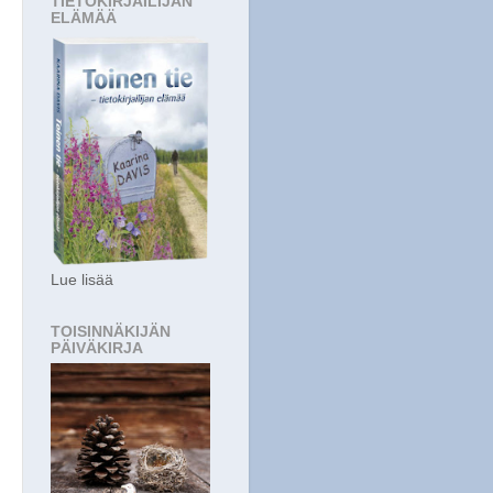
TIETOKIRJAILIJAN
ELÄMÄÄ
Lue lisää
TOISINNÄKIJÄN
PÄIVÄKIRJA