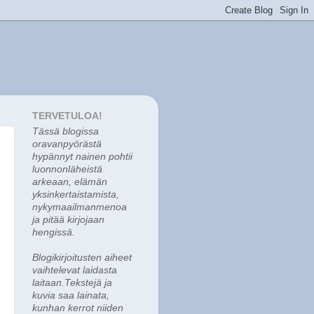
TERVETULOA!
Tässä blogissa
o
ravanpyörästä
hypännyt nainen pohtii
luonnonläheistä
arkeaan, elämän
yksinkertaistamista,
nykymaailmanmenoa
ja pitää kirjojaan
hengissä.
Blogikirjoitusten aiheet
vaihtelevat laidasta
laitaan.Tekstejä ja
kuvia saa lainata,
kunhan kerrot niiden