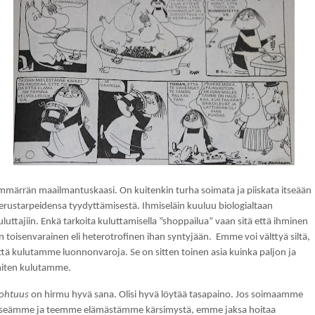
mmärrän maailmantuskaasi. On kuitenkin turha soimata ja piiskata itseään
erustarpeidensa tyydyttämisestä. Ihmiseläin kuuluu biologialtaan
uluttajiin. Enkä tarkoita kuluttamisella ”shoppailua” vaan sitä että ihminen
n toisenvarainen eli heterotrofinen ihan syntyjään. Emme voi välttyä siltä,
ttä kulutamme luonnonvaroja. Se on sitten toinen asia kuinka paljon ja
iten kulutamme.
ohtuus
on hirmu hyvä sana. Olisi hyvä löytää tasapaino. Jos soimaamme
tseämme ja teemme elämästämme kärsimystä, emme jaksa hoitaa