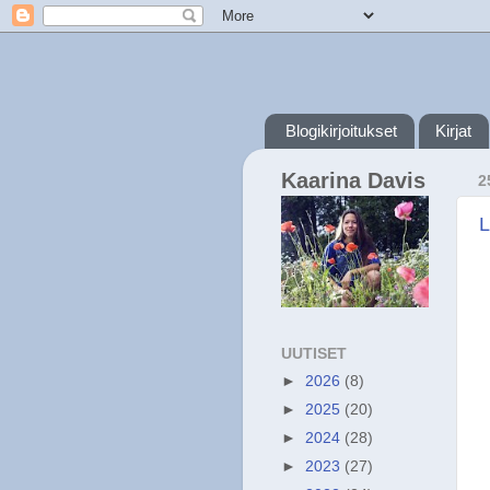
Blogikirjoitukset
Kirjat
Kaarina Davis
2
L
UUTISET
►
2026
(8)
►
2025
(20)
►
2024
(28)
►
2023
(27)