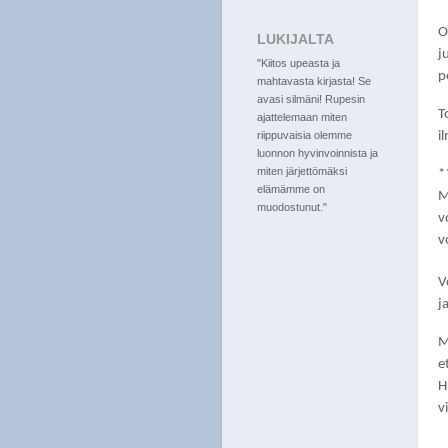
O
LUKIJALTA
j
"Kiitos upeasta ja
p
mahtavasta kirjasta! Se
avasi silmäni! Rupesin
T
ajattelemaan miten
i
riippuvaisia olemme
luonnon hyvinvoinnista ja
miten järjettömäksi
*
elämämme on
M
muodostunut."
v
v
V
j
M
e
H
v