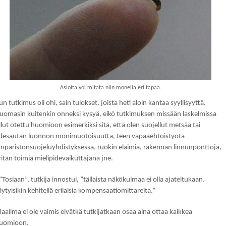
Asioita voi mitata niin monella eri tapaa.
un tutkimus oli ohi, sain tulokset, joista heti aloin kantaa syyllisyyttä.
uomasin kuitenkin onneksi kysyä, eikö tutkimuksen missään laskelmissa
llut otettu huomioon esimerkiksi sitä, että olen suojellut metsää tai
desautan luonnon monimuotoisuutta, teen vapaaehtoistyötä
mpäristönsuojeluyhdistyksessä, ruokin eläimiä, rakennan linnunpönttöjä,
ritän toimia mielipidevaikuttajana jne.
 ”Tosiaan”, tutkija innostui, ”tällaista näkökulmaa ei olla ajateltukaan.
äytyisikin kehitellä erilaisia kompensaatiomittareita.”
aailma ei ole valmis eivätkä tutkijatkaan osaa aina ottaa kaikkea
uomioon.