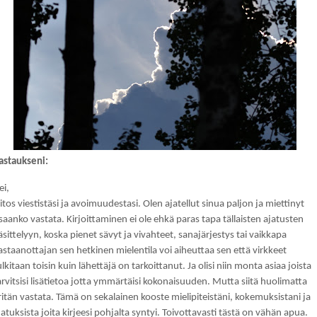
astaukseni:
ei,
iitos viestistäsi ja avoimuudestasi. Olen ajatellut sinua paljon ja miettinyt
saanko vastata. Kirjoittaminen ei ole ehkä paras tapa tällaisten ajatusten
äsittelyyn, koska pienet sävyt ja vivahteet, sanajärjestys tai vaikkapa
astaanottajan sen hetkinen mielentila voi aiheuttaa sen että virkkeet
ulkitaan toisin kuin lähettäjä on tarkoittanut. Ja olisi niin monta asiaa joista
arvitsisi lisätietoa jotta ymmärtäisi kokonaisuuden. Mutta siitä huolimatta
ritän vastata. Tämä on sekalainen kooste mielipiteistäni, kokemuksistani ja
jatuksista joita kirjeesi pohjalta syntyi. Toivottavasti tästä on vähän apua.