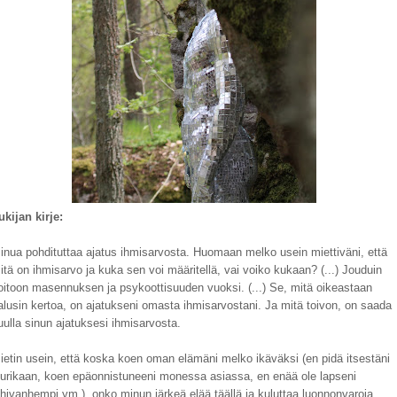
ukijan kirje:
inua pohdituttaa ajatus ihmisarvosta. Huomaan melko usein miettiväni, että
itä on ihmisarvo ja kuka sen voi määritellä, vai voiko kukaan? (...) Jouduin
oitoon masennuksen ja psykoottisuuden vuoksi. (...) Se, mitä oikeastaan
alusin kertoa, on ajatukseni omasta ihmisarvostani. Ja mitä toivon, on saada
uulla sinun ajatuksesi ihmisarvosta.
ietin usein, että koska koen oman elämäni melko ikäväksi (en pidä itsestäni
uurikaan, koen epäonnistuneeni monessa asiassa, en enää ole lapseni
ähivanhempi ym.), onko minun järkeä elää täällä ja kuluttaa luonnonvaroja.