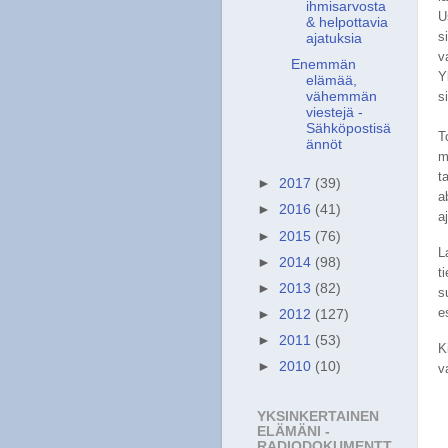
ihmisarvosta
U
& helpottavia
s
ajatuksia
v
Enemmän
Y
elämää,
si
vähemmän
viestejä -
Sähköpostisä
T
ännöt
m
t
►
2017
(39)
a
►
2016
(41)
a
►
2015
(76)
L
►
2014
(98)
t
►
2013
(82)
s
e
►
2012
(127)
►
2011
(53)
K
►
2010
(10)
v
YKSINKERTAINEN
ELÄMÄNI -
RADIODOKUMENTT