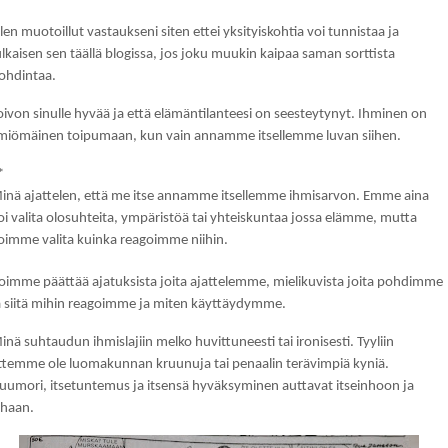
len muotoillut vastaukseni siten ettei yksityiskohtia voi tunnistaa ja
ulkaisen sen täällä blogissa, jos joku muukin kaipaa saman sorttista
ohdintaa.
oivon sinulle hyvää ja että elämäntilanteesi on seesteytynyt. Ihminen on
lmiömäinen toipumaan, kun vain annamme itsellemme luvan siihen.
*
inä ajattelen, että me itse annamme itsellemme ihmisarvon. Emme aina
oi valita olosuhteita, ympäristöä tai yhteiskuntaa jossa elämme, mutta
oimme valita kuinka reagoimme niihin.
oimme päättää ajatuksista joita ajattelemme, mielikuvista joita pohdimme
a siitä mihin reagoimme ja miten käyttäydymme.
inä suhtaudun ihmislajiin melko huvittuneesti tai ironisesti. Tyyliin
ttemme ole luomakunnan kruunuja tai penaalin terävimpiä kyniä.
uumori, itsetuntemus ja itsensä hyväksyminen auttavat itseinhoon ja
ihaan.