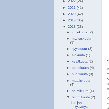
►
2022
(24)
►
2021
(41)
►
2020
(42)
►
2019
(35)
▼
2018
(28)
►
joulukuuta
(2)
►
marraskuuta
(3)
►
syyskuuta
(3)
►
elokuuta
(1)
L
►
kesäkuuta
(2)
►
toukokuuta
(4)
M
m
►
huhtikuuta
(3)
h
►
maaliskuuta
h
(4)
k
►
helmikuuta
(4)
▼
tammikuuta
(2)
M
Lukijan
j
kysymys
l