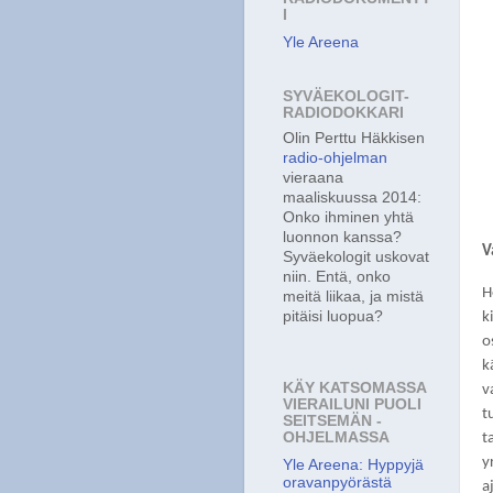
I
Yle Areena
SYVÄEKOLOGIT-
RADIODOKKARI
Olin Perttu Häkkisen
radio-ohjelman
vieraana
maaliskuussa 2014:
Onko ihminen yhtä
luonnon kanssa?
V
Syväekologit uskovat
niin. Entä, onko
H
meitä liikaa, ja mistä
pitäisi luopua?
k
o
k
KÄY KATSOMASSA
v
VIERAILUNI PUOLI
t
SEITSEMÄN -
OHJELMASSA
t
y
Yle Areena: Hyppyjä
oravanpyörästä
a