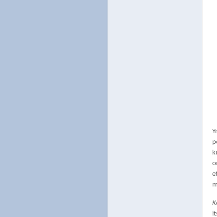
Y
p
k
o
e
m
K
i