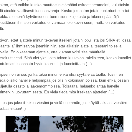
skon, että vaikka kuinka muuttaisin elämääni askeettisemmaksi, kuluttaisin
ilti ainakin välillisesti luonnonvaroja. Koska jos ostan jotain ruokatuotteita tai
aikka siemeniä kylvämiseen, tuen niiden kuljetusta ja liikennepäästöjä.
ksittäisen ihmisen vaikutus ei varmaan ole kovin suuri, mutta on vaikutus
lti.
oivon, ettet ajattele minun tekevän itselleni jotain lopullista jos SINÄ et "osaa
ääritellä" ihmisarvoa jotenkin niin, että alkaisin ajatella itsestäni toisella
avalla. En oikeastaan ajattele, että kukaan voisi sitä määritellä
bsoluuttisesti. Sinä olet yksi jolta toivon kuulevani mielipiteen, koska kuvailet
jatuksiasi luonnosta hyvin kauniisti ja kunnioittaen (...)
apseni on ainoa, jonka takia minun ehkä olisi syytä elää täällä. Tosin, en
iedä olisiko hänelle helpompaa jos olisin kokonaan poissa, kuin ehkä jossain
uljetulla osastolla lääkemömmöissä. Toisaalta, haluanko antaa hänelle
simerkin luovuttamisesta. En vielä tiedä mitä itsekään ajattelen (...)
iitos jos jaksoit lukea viestini ja vielä enemmän, jos käytät aikaasi viestiini
astaamiseen! :)