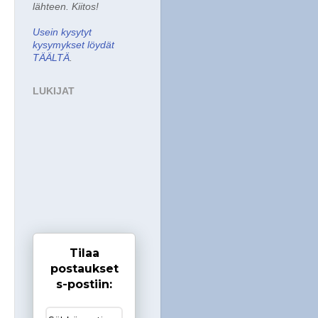
lähteen. Kiitos!
Usein kysytyt
kysymykset löydät
TÄÄLTÄ
.
LUKIJAT
Tilaa
postaukset
s-postiin: