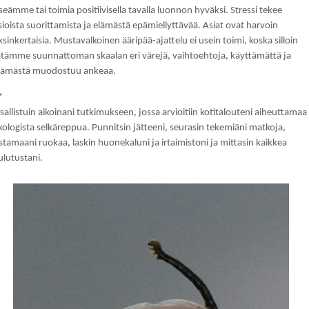
tseämme tai toimia positiivisella tavalla luonnon hyväksi. Stressi tekee
sioista suorittamista ja elämästä epämiellyttävää. Asiat ovat harvoin
ksinkertaisia. Mustavalkoinen ääripää-ajattelu ei usein toimi, koska silloin
ätämme suunnattoman skaalan eri värejä, vaihtoehtoja, käyttämättä ja
lämästä muodostuu ankeaa.
*
sallistuin aikoinani tutkimukseen, jossa arvioitiin kotitalouteni aiheuttamaa
kologista selkäreppua. Punnitsin jätteeni, seurasin tekemiäni matkoja,
stamaani ruokaa, laskin huonekaluni ja irtaimistoni ja mittasin kaikkea
ulutustani.