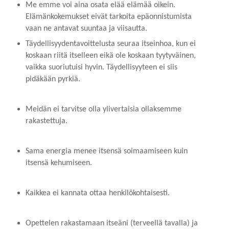
Me emme voi aina osata elää elämää oikein.
Elämänkokemukset eivät tarkoita epäonnistumista
vaan ne antavat suuntaa ja viisautta.
Täydellisyydentavoittelusta seuraa itseinhoa, kun ei
koskaan riitä itselleen eikä ole koskaan tyytyväinen,
vaikka suoriutuisi hyvin. Täydellisyyteen ei siis
pidäkään pyrkiä.
Meidän ei tarvitse olla ylivertaisia ollaksemme
rakastettuja.
Sama energia menee itsensä soimaamiseen kuin
itsensä kehumiseen.
Kaikkea ei kannata ottaa henkilökohtaisesti.
Opettelen rakastamaan itseäni (terveellä tavalla) ja