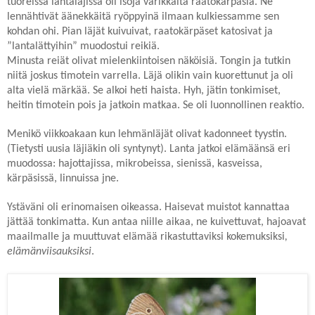
tuoreissa lantaläjissä oli isoja värikkäitä raatokärpäsiä. Ne
lennähtivät äänekkäitä ryöppyinä ilmaan kulkiessamme sen
kohdan ohi. Pian läjät kuivuivat, raatokärpäset katosivat ja
”lantalättyihin” muodostui reikiä.
Minusta reiät olivat mielenkiintoisen näköisiä. Tongin ja tutkin
niitä joskus timotein varrella. Läjä olikin vain kuorettunut ja oli
alta vielä märkää. Se alkoi heti haista. Hyh, jätin tonkimiset,
heitin timotein pois ja jatkoin matkaa. Se oli luonnollinen reaktio.
Menikö viikkoakaan kun lehmänläjät olivat kadonneet tyystin.
(Tietysti uusia läjiäkin oli syntynyt). Lanta jatkoi elämäänsä eri
muodossa: hajottajissa, mikrobeissa, sienissä, kasveissa,
kärpäsissä, linnuissa jne.
Ystäväni oli erinomaisen oikeassa. Haisevat muistot kannattaa
jättää tonkimatta. Kun antaa niille aikaa, ne kuivettuvat, hajoavat
maailmalle ja muuttuvat
elämää rikastuttaviksi kokemuksiksi
,
elämänviisauksiksi
.