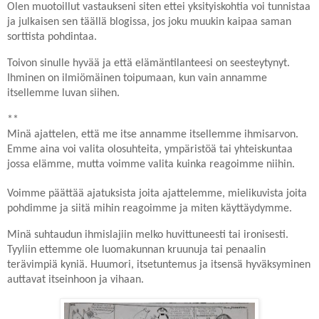
Olen muotoillut vastaukseni siten ettei yksityiskohtia voi tunnistaa
ja julkaisen sen täällä blogissa, jos joku muukin kaipaa saman
sorttista pohdintaa.
Toivon sinulle hyvää ja että elämäntilanteesi on seesteytynyt.
Ihminen on ilmiömäinen toipumaan, kun vain annamme
itsellemme luvan siihen.
**
Minä ajattelen, että me itse annamme itsellemme ihmisarvon.
Emme aina voi valita olosuhteita, ympäristöä tai yhteiskuntaa
jossa elämme, mutta voimme valita kuinka reagoimme niihin.
Voimme päättää ajatuksista joita ajattelemme, mielikuvista joita
pohdimme ja siitä mihin reagoimme ja miten käyttäydymme.
Minä suhtaudun ihmislajiin melko huvittuneesti tai ironisesti.
Tyyliin ettemme ole luomakunnan kruunuja tai penaalin
terävimpiä kyniä.
Huumori, itsetuntemus ja itsensä hyväksyminen
auttavat itseinhoon ja vihaan.