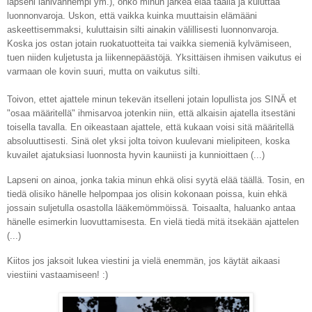
lapseni lähivanhempi ym.), onko minun järkeä elää täällä ja kuluttaa
luonnonvaroja. Uskon, että vaikka kuinka muuttaisin elämääni
askeettisemmaksi, kuluttaisin silti ainakin välillisesti luonnonvaroja.
Koska jos ostan jotain ruokatuotteita tai vaikka siemeniä kylvämiseen,
tuen niiden kuljetusta ja liikennepäästöjä. Yksittäisen ihmisen vaikutus ei
varmaan ole kovin suuri, mutta on vaikutus silti.
Toivon, ettet ajattele minun tekevän itselleni jotain lopullista jos SINÄ et
"osaa määritellä" ihmisarvoa jotenkin niin, että alkaisin ajatella itsestäni
toisella tavalla. En oikeastaan ajattele, että kukaan voisi sitä määritellä
absoluuttisesti. Sinä olet yksi jolta toivon kuulevani mielipiteen, koska
kuvailet ajatuksiasi luonnosta hyvin kauniisti ja kunnioittaen (...)
Lapseni on ainoa, jonka takia minun ehkä olisi syytä elää täällä. Tosin, en
tiedä olisiko hänelle helpompaa jos olisin kokonaan poissa, kuin ehkä
jossain suljetulla osastolla lääkemömmöissä. Toisaalta, haluanko antaa
hänelle esimerkin luovuttamisesta. En vielä tiedä mitä itsekään ajattelen
(...)
Kiitos jos jaksoit lukea viestini ja vielä enemmän, jos käytät aikaasi
viestiini vastaamiseen! :)