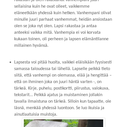
rakastan ja olen rakastanut vanhempiani juuri
sellaisina kuin he ovat olleet, vaikkemme
eläneetkään yhdessä kuin hetken. Vanhempani olivat
minulle juuri parhaat vanhemmat, heidän ansiostaan
olen se joka nyt olen. Lapsi rakastaa ja antaa
anteeksi vaikka mitä. Vanhempia ei voi korvata
kukaan toinen, oli perheen ja lapsen elämäntilanne
millainen hyvänsä.
Lapsesta voi pitää huolta, vaikkei eläisikään fyysisesti
samassa taloudessa tai lähellä. Lapselle pelkkä tieto
siitä, että vanhempi on olemassa, elää ja hengittää –
että on ihminen joka on juuri häntä varten -, on
tärkeä. Kirje, puhelu, postikortti, piirustus, valokuva,
tekstarit... Pelkkä ajatus ja muistaminen jollakin
tavalla ilmaistuna on tärkeä. Silloin kun tapaatte, ole
läsnä, menkää yhdessä luontoon. Se luo ikuisia ja
ainutlaatuisia muistoja.