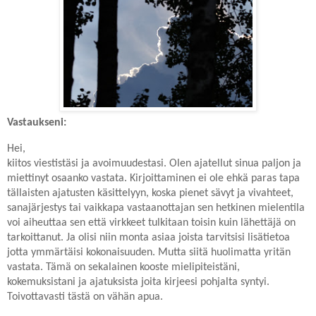
Vastaukseni:
Hei,
kiitos viestistäsi ja avoimuudestasi. Olen ajatellut sinua paljon ja
miettinyt osaanko vastata. Kirjoittaminen ei ole ehkä paras tapa
tällaisten ajatusten käsittelyyn, koska pienet sävyt ja vivahteet,
sanajärjestys tai vaikkapa vastaanottajan sen hetkinen mielentila
voi aiheuttaa sen että virkkeet tulkitaan toisin kuin lähettäjä on
tarkoittanut. Ja olisi niin monta asiaa joista tarvitsisi lisätietoa
jotta ymmärtäisi kokonaisuuden. Mutta siitä huolimatta yritän
vastata. Tämä on sekalainen kooste mielipiteistäni,
kokemuksistani ja ajatuksista joita kirjeesi pohjalta syntyi.
Toivottavasti tästä on vähän apua.