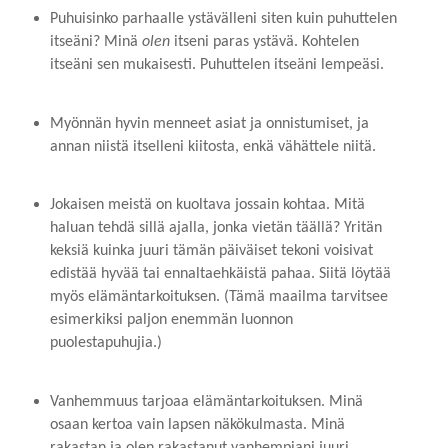
Puhuisinko parhaalle ystävälleni siten kuin puhuttelen
itseäni? Minä
olen
itseni paras ystävä. Kohtelen
itseäni sen mukaisesti. Puhuttelen itseäni lempeäsi.
Myönnän hyvin menneet asiat ja onnistumiset, ja
annan niistä itselleni kiitosta, enkä vähättele niitä.
Jokaisen meistä on kuoltava jossain kohtaa. Mitä
haluan tehdä sillä ajalla, jonka vietän täällä? Yritän
keksiä kuinka juuri tämän päiväiset tekoni voisivat
edistää hyvää tai ennaltaehkäistä pahaa. Siitä löytää
myös elämäntarkoituksen. (Tämä maailma tarvitsee
esimerkiksi paljon enemmän luonnon
puolestapuhujia.)
Vanhemmuus tarjoaa elämäntarkoituksen. Minä
osaan kertoa vain lapsen näkökulmasta. Minä