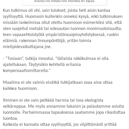
Asioita voi mitata niin monella eri tapaa.
Kun tutkimus oli ohi, sain tulokset, joista heti aloin kantaa
syyllisyyttä. Huomasin kuitenkin onneksi kysyä, eikö tutkimuksen
missään laskelmissa ollut otettu huomioon esimerkiksi sitä, että
olen suojellut metsää tai edesautan luonnon monimuotoisuutta,
teen vapaaehtoistyötä ympäristönsuojeluyhdistyksessä, ruokin
eläimiä, rakennan linnunpönttöjä, yritän toimia
mielipidevaikuttajana jne.
- ”Tosiaan”, tutkija innostui, ”tällaista näkökulmaa ei olla
ajateltukaan. Täytyisikin kehitellä erilaisia
kompensaatiomittareita.”
Maailma ei ole valmis eivätkä tutkijatkaan osaa aina ottaa
kaikkea huomioon.
Ihminen ei ole vain pelkkää harmia tai isoa ekologista
selkäreppua. Me myös annamme takaisin ja palautamme asioita
luonnolle. Parhaimmassa tapauksessa saatamme jopa rikastuttaa
luontoa.
Kaikesta ei kannata ottaa syyllisyyttä, jos vilpittömästi yrittää