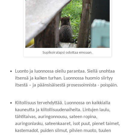
Supikoiralapsi odottaa emoaan.
Luonto ja luonnossa oleilu parantaa. Siellä unohtaa
itsensä ja kaiken turhan. Luonnossa huomio siirtyy
itsestä – ja päänsisäisestä prosessoinnista - poispäin.
Kiitollisuus tervehdyttää.
Luonnossa on kaikkialla
kauneutta ja kiitollisuudenaiheita. Lintujen laulu,
tähtitaivas, auringonnousu, sateen ropina,
auringonlasku, sateenkaaret, isot puut, pienet taimet,
kastemadot, puiden silmut, pilvien muoto, tuulen