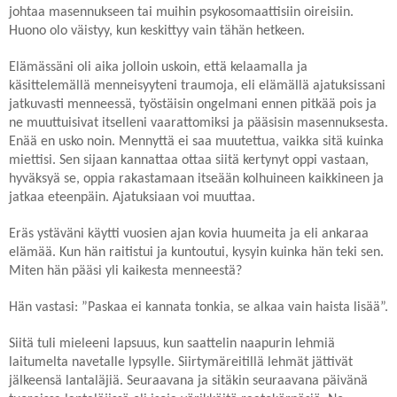
johtaa masennukseen tai muihin psykosomaattisiin oireisiin.
Huono olo väistyy, kun keskittyy vain tähän hetkeen.
Elämässäni oli aika jolloin uskoin, että kelaamalla ja
käsittelemällä menneisyyteni traumoja, eli elämällä ajatuksissani
jatkuvasti menneessä, työstäisin ongelmani ennen pitkää pois ja
ne muuttuisivat itselleni vaarattomiksi ja pääsisin masennuksesta.
Enää en usko noin. Mennyttä ei saa muutettua, vaikka sitä kuinka
miettisi. Sen sijaan kannattaa ottaa siitä kertynyt oppi vastaan,
hyväksyä se, oppia rakastamaan itseään kolhuineen kaikkineen ja
jatkaa eteenpäin. Ajatuksiaan voi muuttaa.
Eräs ystäväni käytti vuosien ajan kovia huumeita ja eli ankaraa
elämää. Kun hän raitistui ja kuntoutui, kysyin kuinka hän teki sen.
Miten hän pääsi yli kaikesta menneestä?
Hän vastasi: ”Paskaa ei kannata tonkia, se alkaa vain haista lisää”.
Siitä tuli mieleeni lapsuus, kun saattelin naapurin lehmiä
laitumelta navetalle lypsylle. Siirtymäreitillä lehmät jättivät
jälkeensä lantaläjiä. Seuraavana ja sitäkin seuraavana päivänä