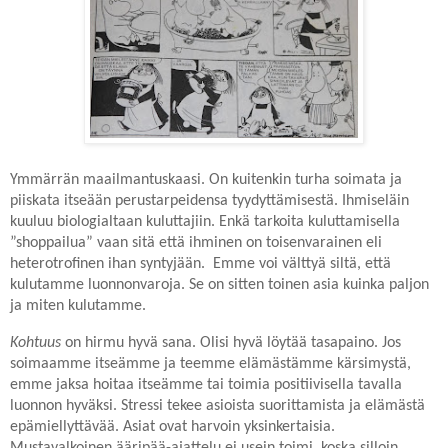
Ymmärrän maailmantuskaasi. On kuitenkin turha soimata ja
piiskata itseään perustarpeidensa tyydyttämisestä. Ihmiseläin
kuuluu biologialtaan kuluttajiin. Enkä tarkoita kuluttamisella
”shoppailua” vaan sitä että ihminen on toisenvarainen eli
heterotrofinen ihan syntyjään. Emme voi välttyä siltä, että
kulutamme luonnonvaroja. Se on sitten toinen asia kuinka paljon
ja miten kulutamme.
Kohtuus
on hirmu hyvä sana. Olisi hyvä löytää tasapaino. Jos
soimaamme itseämme ja teemme elämästämme kärsimystä,
emme jaksa hoitaa itseämme tai toimia positiivisella tavalla
luonnon hyväksi. Stressi tekee asioista suorittamista ja elämästä
epämiellyttävää. Asiat ovat harvoin yksinkertaisia.
Mustavalkoinen ääripää-ajattelu ei usein toimi, koska silloin