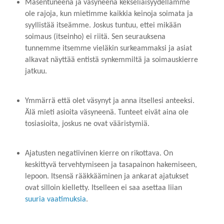
Masentuneena ja väsyneenä kekseliäisyydellämme
ole rajoja, kun mietimme kaikkia keinoja soimata ja
syyllistää itseämme. Joskus tuntuu, ettei mikään
soimaus (itseinho) ei riitä. Sen seurauksena
tunnemme itsemme vieläkin surkeammaksi ja asiat
alkavat näyttää entistä synkemmiltä ja soimauskierre
jatkuu.
Ymmärrä että olet väsynyt ja anna itsellesi anteeksi.
Älä mieti asioita väsyneenä. Tunteet eivät aina ole
tosiasioita, joskus ne ovat vääristymiä.
Ajatusten negatiivinen kierre on rikottava. On
keskittyvä tervehtymiseen ja tasapainon hakemiseen,
lepoon. Itsensä rääkkääminen ja ankarat ajatukset
ovat silloin kielletty. Itselleen ei saa asettaa liian
suuria vaatimuksia
.