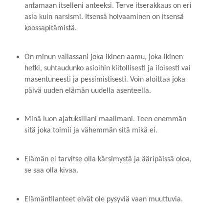
antamaan itselleni anteeksi. Terve itserakkaus on eri
asia kuin narsismi. Itsensä hoivaaminen on itsensä
koossapitämistä.
On minun vallassani joka ikinen aamu, joka ikinen
hetki, suhtaudunko asioihin kiitollisesti ja iloisesti vai
masentuneesti ja pessimistisesti. Voin aloittaa joka
päivä uuden elämän uudella asenteella.
Minä luon ajatuksillani maailmani. Teen enemmän
sitä joka toimii ja vähemmän sitä mikä ei.
Elämän ei tarvitse olla kärsimystä ja ääripäissä oloa,
se saa olla kivaa.
Elämäntilanteet eivät ole pysyviä vaan muuttuvia.