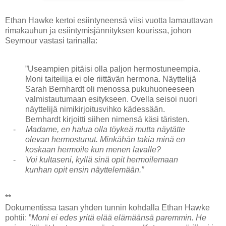
Ethan Hawke kertoi esiintyneensä viisi vuotta lamauttavan
rimakauhun ja esiintymisjännityksen kourissa, johon
Seymour vastasi tarinalla:
”Useampien pitäisi olla paljon hermostuneempia.
Moni taiteilija ei ole riittävän hermona. Näyttelijä
Sarah Bernhardt oli menossa pukuhuoneeseen
valmistautumaan esitykseen. Ovella seisoi nuori
näyttelijä nimikirjoitusvihko kädessään.
Bernhardt kirjoitti siihen nimensä käsi täristen.
-
Madame, en halua olla töykeä mutta näytätte
olevan hermostunut. Minkähän takia minä en
koskaan hermoile kun menen lavalle?
-
Voi kultaseni, kyllä sinä opit hermoilemaan
kunhan opit ensin näyttelemään.”
**
Dokumentissa tasan yhden tunnin kohdalla Ethan Hawke
pohtii: ”
Moni ei edes yritä elää elämäänsä paremmin. He