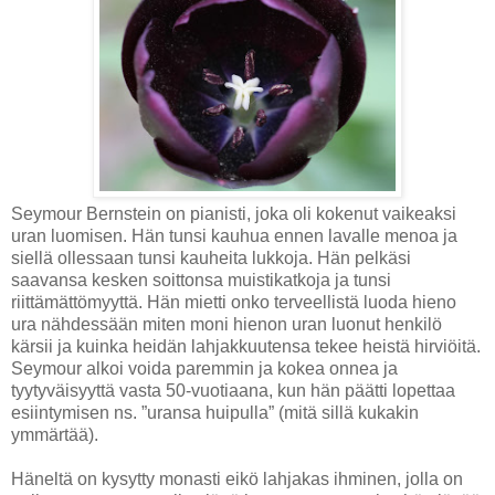
Seymour Bernstein on pianisti, joka oli kokenut vaikeaksi
uran luomisen. Hän tunsi kauhua ennen lavalle menoa ja
siellä ollessaan tunsi kauheita lukkoja. Hän pelkäsi
saavansa kesken soittonsa muistikatkoja ja tunsi
riittämättömyyttä. Hän mietti onko terveellistä luoda hieno
ura nähdessään miten moni hienon uran luonut henkilö
kärsii ja kuinka heidän lahjakkuutensa tekee heistä hirviöitä.
Seymour alkoi voida paremmin ja kokea onnea ja
tyytyväisyyttä vasta 50-vuotiaana, kun hän päätti lopettaa
esiintymisen ns. ”uransa huipulla” (mitä sillä kukakin
ymmärtää).
Häneltä on kysytty monasti eikö lahjakas ihminen, jolla on