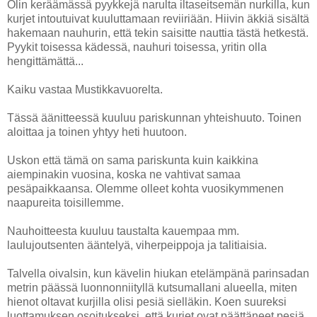
Olin keräämässä pyykkejä narulta iltaseitsemän nurkilla, kun
kurjet intoutuivat kuuluttamaan reviiriään. Hiivin äkkiä sisältä
hakemaan nauhurin, että tekin saisitte nauttia tästä hetkestä.
Pyykit toisessa kädessä, nauhuri toisessa, yritin olla
hengittämättä...
Kaiku vastaa Mustikkavuorelta.
Tässä äänitteessä kuuluu pariskunnan yhteishuuto. Toinen
aloittaa ja toinen yhtyy heti huutoon.
Uskon että tämä on sama pariskunta kuin kaikkina
aiempinakin vuosina, koska ne vahtivat samaa
pesäpaikkaansa. Olemme olleet kohta vuosikymmenen
naapureita toisillemme.
Nauhoitteesta kuuluu taustalta kauempaa mm.
laulujoutsenten ääntelyä, viherpeippoja ja talitiaisia.
Talvella oivalsin, kun kävelin hiukan etelämpänä parinsadan
metrin päässä luonnonniityllä kutsumallani alueella, miten
hienot oltavat kurjilla olisi pesiä sielläkin. Koen suureksi
luottamuksen osoitukseksi, että kurjet ovat päättäneet pesiä