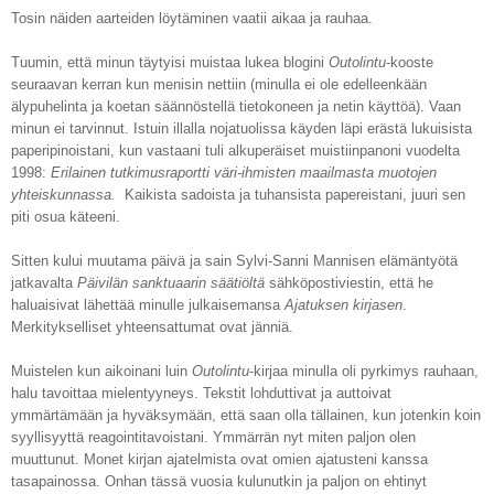
Tosin näiden aarteiden löytäminen vaatii aikaa ja rauhaa.
Tuumin, että minun täytyisi muistaa lukea blogini
Outolintu
-kooste
seuraavan kerran kun menisin nettiin (minulla ei ole edelleenkään
älypuhelinta ja koetan säännöstellä tietokoneen ja netin käyttöä). Vaan
minun ei tarvinnut. Istuin illalla nojatuolissa käyden läpi erästä lukuisista
paperipinoistani, kun vastaani tuli alkuperäiset muistiinpanoni vuodelta
1998:
Erilainen tutkimusraportti väri-ihmisten maailmasta muotojen
yhteiskunnassa.
Kaikista sadoista ja tuhansista papereistani, juuri sen
piti osua käteeni.
Sitten kului muutama päivä ja sain Sylvi-Sanni Mannisen elämäntyötä
jatkavalta
Päivilän sanktuaarin säätiöltä
sähköpostiviestin, että he
haluaisivat lähettää minulle julkaisemansa
Ajatuksen kirjasen
.
Merkitykselliset yhteensattumat ovat jänniä.
Muistelen kun aikoinani luin
Outolintu
-kirjaa minulla oli pyrkimys rauhaan,
halu tavoittaa mielentyyneys. Tekstit lohduttivat ja auttoivat
ymmärtämään ja hyväksymään, että saan olla tällainen, kun jotenkin koin
syyllisyyttä reagointitavoistani. Ymmärrän nyt miten paljon olen
muuttunut. Monet kirjan ajatelmista ovat omien ajatusteni kanssa
tasapainossa. Onhan tässä vuosia kulunutkin ja paljon on ehtinyt