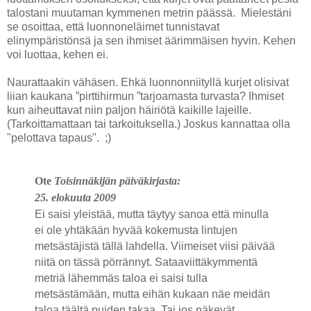
talostani muutaman kymmenen metrin päässä.
Mielestäni
se osoittaa, että luonnoneläimet tunnistavat
elinympäristönsä ja sen ihmiset äärimmäisen hyvin. Kehen
voi luottaa, kehen ei.
Naurattaakin vähäsen. Ehkä luonnonniityllä kurjet olisivat
liian kaukana ”pirttihirmun ”tarjoamasta turvasta? Ihmiset
kun aiheuttavat niin paljon häiriötä kaikille lajeille.
(Tarkoittamattaan tai tarkoituksella.) Joskus kannattaa olla
"pelottava tapaus". ;)
Ote
Toisinnäkijän päiväkirjasta:
25. elokuuta 2009
Ei saisi yleistää, mutta täytyy sanoa että minulla
ei ole yhtäkään hyvää kokemusta lintujen
metsästäjistä tällä lahdella. Viimeiset viisi päivää
niitä on tässä pörrännyt. Sataaviittäkymmentä
metriä lähemmäs taloa ei saisi tulla
metsästämään, mutta eihän kukaan näe meidän
taloa täältä puiden takaa. Tai jos näkevät,