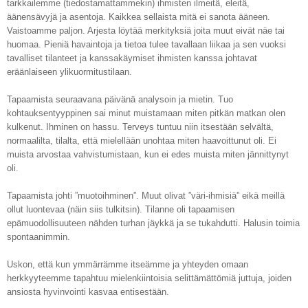
tarkkailemme (tiedostamattammekin) ihmisten ilmeitä, eleitä,
äänensävyjä ja asentoja. Kaikkea sellaista mitä ei sanota ääneen.
Vaistoamme paljon. Arjesta löytää merkityksiä joita muut eivät näe tai
huomaa. Pieniä havaintoja ja tietoa tulee tavallaan liikaa ja sen vuoksi
tavalliset tilanteet ja kanssakäymiset ihmisten kanssa johtavat
eräänlaiseen ylikuormitustilaan.
Tapaamista seuraavana päivänä analysoin ja mietin.
Tuo
kohtauksentyyppinen sai minut muistamaan miten pitkän matkan olen
kulkenut. Ihminen on hassu. Terveys tuntuu niin itsestään selvältä,
normaalilta, tilalta, että mielellään unohtaa miten haavoittunut oli. Ei
muista arvostaa vahvistumistaan, kun ei edes muista miten jännittynyt
oli.
Tapaamista johti ”muotoihminen”. Muut olivat ”väri-ihmisiä” eikä meillä
ollut luontevaa (näin siis tulkitsin). Tilanne oli tapaamisen
epämuodollisuuteen nähden turhan jäykkä ja se tukahdutti. Halusin toimia
spontaanimmin.
Uskon, että kun ymmärrämme itseämme ja yhteyden omaan
herkkyyteemme tapahtuu mielenkiintoisia selittämättömiä juttuja, joiden
ansiosta hyvinvointi kasvaa entisestään.