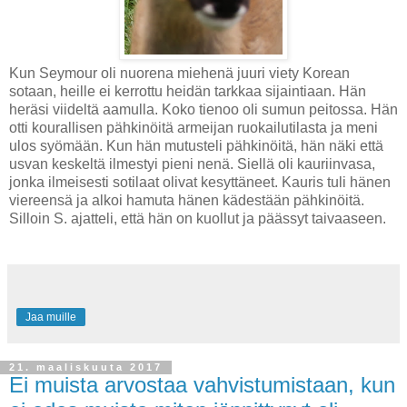
Kun Seymour oli nuorena miehenä juuri viety Korean
sotaan, heille ei kerrottu heidän tarkkaa sijaintiaan. Hän
heräsi viideltä aamulla. Koko tienoo oli sumun peitossa. Hän
otti kourallisen pähkinöitä armeijan ruokailutilasta ja meni
ulos syömään. Kun hän mutusteli pähkinöitä, hän näki että
usvan keskeltä ilmestyi pieni nenä. Siellä oli kauriinvasa,
jonka ilmeisesti sotilaat olivat kesyttäneet. Kauris tuli hänen
viereensä ja alkoi hamuta hänen kädestään pähkinöitä.
Silloin S. ajatteli, että hän on kuollut ja päässyt taivaaseen.
Jaa muille
21. maaliskuuta 2017
Ei muista arvostaa vahvistumistaan, kun