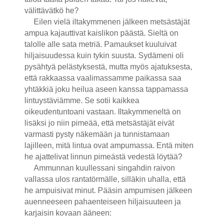
välittävätkö he?
Eilen vielä iltakymmenen jälkeen metsästäjät
ampua kajauttivat kaislikon päästä. Sieltä on
talolle alle sata metriä. Pamaukset kuuluivat
hiljaisuudessa kuin tykin suusta. Sydämeni oli
pysähtyä pelästyksestä, mutta myös ajatuksesta,
että rakkaassa vaalimassamme paikassa saa
yhtäkkiä joku heilua aseen kanssa tappamassa
lintuystäviämme. Se sotii kaikkea
oikeudentuntoani vastaan. Iltakymmeneltä on
lisäksi jo niin pimeää, että metsästäjät eivät
varmasti pysty näkemään ja tunnistamaan
lajilleen, mitä lintua ovat ampumassa. Entä miten
he ajattelivat linnun pimeästä vedestä löytää?
Ammunnan kuullessani singahdin raivon
vallassa ulos rantatörmälle, silläkin uhalla, että
he ampuisivat minut. Pääsin ampumisen jälkeen
auenneeseen pahaenteiseen hiljaisuuteen ja
karjaisin kovaan ääneen: