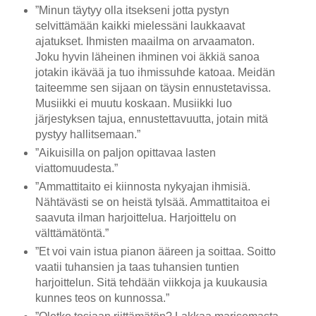
”Minun täytyy olla itsekseni jotta pystyn
selvittämään kaikki mielessäni laukkaavat
ajatukset. Ihmisten maailma on arvaamaton.
Joku hyvin läheinen ihminen voi äkkiä sanoa
jotakin ikävää ja tuo ihmissuhde katoaa. Meidän
taiteemme sen sijaan on täysin ennustetavissa.
Musiikki ei muutu koskaan. Musiikki luo
järjestyksen tajua, ennustettavuutta, jotain mitä
pystyy hallitsemaan.”
”Aikuisilla on paljon opittavaa lasten
viattomuudesta.”
”Ammattitaito ei kiinnosta nykyajan ihmisiä.
Nähtävästi se on heistä tylsää. Ammattitaitoa ei
saavuta ilman harjoittelua. Harjoittelu on
välttämätöntä.”
”Et voi vain istua pianon ääreen ja soittaa. Soitto
vaatii tuhansien ja taas tuhansien tuntien
harjoittelun. Sitä tehdään viikkoja ja kuukausia
kunnes teos on kunnossa.”