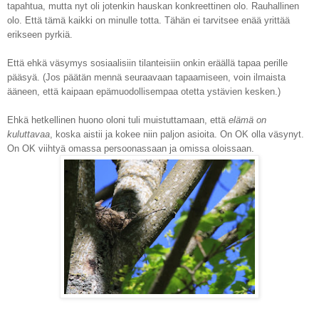
tapahtua, mutta nyt oli jotenkin hauskan konkreettinen olo. Rauhallinen
olo. Että tämä kaikki on minulle totta. Tähän ei tarvitsee enää yrittää
erikseen pyrkiä.
Että ehkä väsymys sosiaalisiin tilanteisiin onkin eräällä tapaa perille
pääsyä. (Jos päätän mennä seuraavaan tapaamiseen, voin ilmaista
ääneen, että kaipaan epämuodollisempaa otetta ystävien kesken.)
Ehkä hetkellinen huono oloni tuli muistuttamaan, että
elämä on
kuluttavaa
, koska aistii ja kokee niin paljon asioita. On OK olla väsynyt.
On OK viihtyä omassa persoonassaan ja omissa oloissaan.