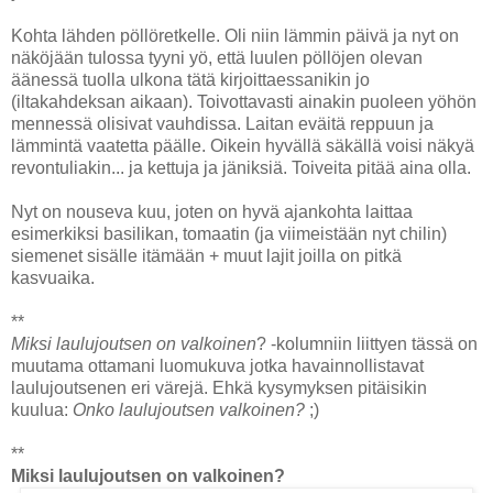
Kohta lähden pöllöretkelle. Oli niin lämmin päivä ja nyt on
näköjään tulossa tyyni yö, että luulen pöllöjen olevan
äänessä tuolla ulkona tätä kirjoittaessanikin jo
(iltakahdeksan aikaan). Toivottavasti ainakin puoleen yöhön
mennessä olisivat vauhdissa. Laitan eväitä reppuun ja
lämmintä vaatetta päälle. Oikein hyvällä säkällä voisi näkyä
revontuliakin... ja kettuja ja jäniksiä. Toiveita pitää aina olla.
Nyt on nouseva kuu, joten on hyvä ajankohta laittaa
esimerkiksi basilikan, tomaatin (ja viimeistään nyt chilin)
siemenet sisälle itämään + muut lajit joilla on pitkä
kasvuaika.
**
Miksi laulujoutsen on valkoinen
? -kolumniin liittyen tässä on
muutama ottamani luomukuva jotka havainnollistavat
laulujoutsenen eri värejä. Ehkä kysymyksen pitäisikin
kuulua:
Onko laulujoutsen valkoinen?
;)
**
Miksi laulujoutsen on valkoinen?