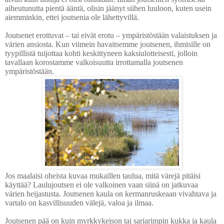
aiheutunutta pientä ääntä, olisin jäänyt siihen luuloon, kuten usein
aiemminkin, ettei joutsenia ole lähettyvillä.
Joutsenet erottuvat – tai eivät erotu – ympäristöstään valaistuksen ja
värien ansiosta. Kun viimein havaitsemme joutsenen, ihmisille on
tyypillistä tuijottaa kohti keskittyneen kaksiulotteisesti, jolloin
tavallaan korostamme valkoisuutta irrottamalla joutsenen
ympäristöstään.
Jos maalaisi oheista kuvaa mukaillen taulua
, mitä värejä pitäisi
käyttää? Laulujoutsen ei ole valkoinen vaan siinä on jatkuvaa
värien heijastusta. Joutsenen kaula on kermanruskeaan vivahtava ja
vartalo on kasvillisuuden välejä, valoa ja ilmaa.
Joutsenen pää on kuin myrkkykeison tai sarjarimpin kukka ja kaula