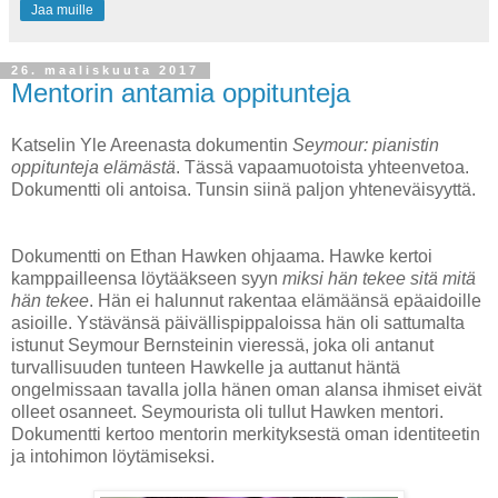
Jaa muille
26. maaliskuuta 2017
Mentorin antamia oppitunteja
Katselin Yle Areenasta dokumentin
Seymour: pianistin
oppitunteja elämästä
. Tässä vapaamuotoista yhteenvetoa.
Dokumentti oli antoisa. Tunsin siinä paljon yhteneväisyyttä.
Dokumentti on Ethan Hawken ohjaama. Hawke kertoi
kamppailleensa löytääkseen syyn
miksi hän tekee sitä mitä
hän tekee
. Hän ei halunnut rakentaa elämäänsä epäaidoille
asioille. Ystävänsä päivällispippaloissa hän oli sattumalta
istunut Seymour Bernsteinin vieressä, joka oli antanut
turvallisuuden tunteen Hawkelle ja auttanut häntä
ongelmissaan tavalla jolla hänen oman alansa ihmiset eivät
olleet osanneet. Seymourista oli tullut Hawken mentori.
Dokumentti kertoo mentorin merkityksestä oman identiteetin
ja intohimon löytämiseksi.