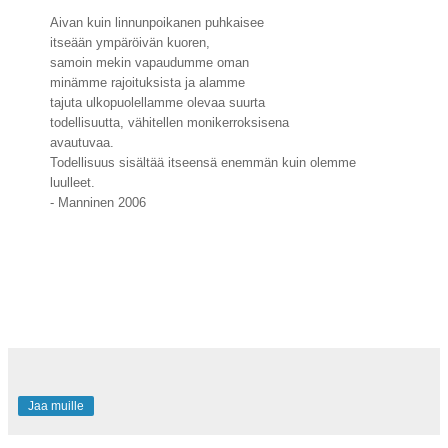
Aivan kuin linnunpoikanen puhkaisee
itseään ympäröivän kuoren,
samoin mekin vapaudumme oman
minämme rajoituksista ja alamme
tajuta ulkopuolellamme olevaa suurta
todellisuutta, vähitellen monikerroksisena
avautuvaa.
Todellisuus sisältää itseensä enemmän kuin olemme
luulleet.
- Manninen 2006
Jaa muille