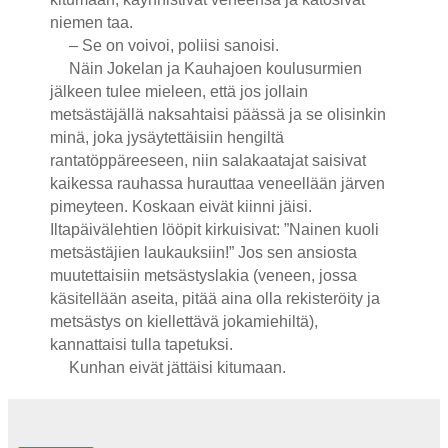
niemen taa.
– Se on voivoi, poliisi sanoisi.
Näin Jokelan ja Kauhajoen koulusurmien
jälkeen tulee mieleen, että jos jollain
metsästäjällä naksahtaisi päässä ja se olisinkin
minä, joka jysäytettäisiin hengiltä
rantatöppäreeseen, niin salakaatajat saisivat
kaikessa rauhassa hurauttaa veneellään järven
pimeyteen. Koskaan eivät kiinni jäisi.
Iltapäivälehtien lööpit kirkuisivat: ”Nainen kuoli
metsästäjien laukauksiin!” Jos sen ansiosta
muutettaisiin metsästyslakia (veneen, jossa
käsitellään aseita, pitää aina olla rekisteröity ja
metsästys on kiellettävä jokamiehiltä),
kannattaisi tulla tapetuksi.
Kunhan eivät jättäisi kitumaan.