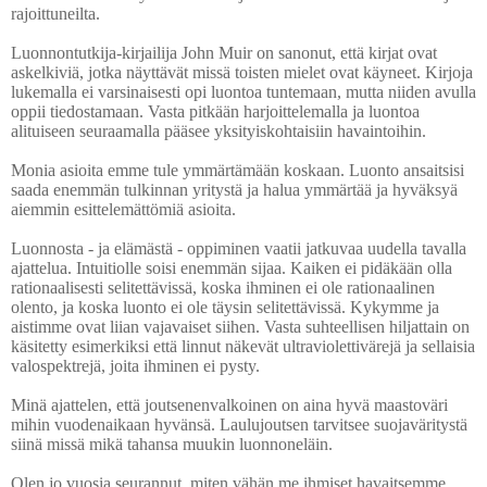
rajoittuneilta.
Luonnontutkija-kirjailija John Muir on sanonut, että kirjat ovat
askelkiviä, jotka näyttävät missä toisten mielet ovat käyneet. Kirjoja
lukemalla ei varsinaisesti opi luontoa tuntemaan, mutta niiden avulla
oppii tiedostamaan. Vasta pitkään harjoittelemalla ja luontoa
alituiseen seuraamalla pääsee yksityiskohtaisiin havaintoihin.
Monia asioita emme tule ymmärtämään koskaan.
Luonto ansaitsisi
saada enemmän tulkinnan yritystä ja halua ymmärtää ja hyväksyä
aiemmin esittelemättömiä asioita.
Luonnosta - ja elämästä - oppiminen vaatii jatkuvaa uudella tavalla
ajattelua. Intuitiolle soisi enemmän sijaa. Kaiken ei pidäkään olla
rationaalisesti selitettävissä, koska ihminen ei ole rationaalinen
olento, ja koska luonto ei ole täysin selitettävissä. Kykymme ja
aistimme ovat liian vajavaiset siihen. Vasta suhteellisen hiljattain on
käsitetty esimerkiksi että linnut näkevät ultraviolettivärejä ja sellaisia
valospektrejä, joita ihminen ei pysty.
Minä ajattelen, että joutsenenvalkoinen
on aina hyvä maastoväri
mihin vuodenaikaan hyvänsä. Laulujoutsen tarvitsee suojaväritystä
siinä missä mikä tahansa muukin luonnoneläin.
Olen jo vuosia seurannut, miten vähän me ihmiset havaitsemme