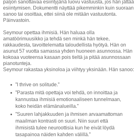
paljon sanottavaa esiintyjänä luovu vastuusta, jos hän jättää
esiintymisen. Dokumentti näyttää pikemminkin kuin suoraan
sanoo tai osoittaa, ettei siinä ole mitään vastuutonta.
Päinvastoin.
Seymour opettaa ihmisiä. Hän haluaa olla
amatöörimuusikko ja tehdä sen minkä hän tekee,
rakkaudesta, tavoittelematta taloudellista hyötyä. Hän on
asunut 57 vuotta samassa yhden huoneen asunnossa. Hän
kokoaa vuoteensa kasaan pois tieltä ja pitää asunnossaan
pianotunteja.
Seymour rakastaa yksinoloa ja viihtyy yksinään. Hän sanoo:
”I thrive on solitude.”
”Parasta mitä opettaja voi tehdä, on innoittaa ja
kannustaa ihmisiä emotionaaliseen tunnelmaan,
koko heidän elämänalueilla.”
”Suuren lahjakkuuden ja ihmisen arvaamattoman
maailman kontrasti on suuri. Niin suuri että
ihmisistä tulee neuroottisia kun he eivät löydä
tasapainoa näiden kahden välillä.”