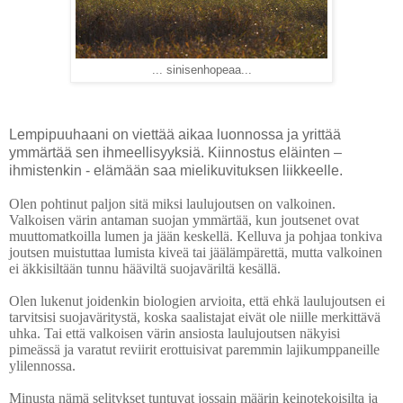
... sinisenhopeaa...
Lempipuuhaani on viettää aikaa luonnossa ja yrittää
ymmärtää sen ihmeellisyyksiä. Kiinnostus eläinten –
ihmistenkin - elämään saa mielikuvituksen liikkeelle.
Olen pohtinut paljon sitä miksi laulujoutsen on valkoinen.
Valkoisen värin antaman suojan ymmärtää, kun joutsenet ovat
muuttomatkoilla lumen ja jään keskellä. Kelluva ja pohjaa tonkiva
joutsen muistuttaa lumista kiveä tai jäälämpärettä, mutta valkoinen
ei äkkisiltään tunnu hääviltä suojaväriltä kesällä.
Olen lukenut joidenkin biologien arvioita
, että ehkä laulujoutsen ei
tarvitsisi suojaväritystä, koska saalistajat eivät ole niille merkittävä
uhka. Tai että valkoisen värin ansiosta laulujoutsen näkyisi
pimeässä ja varatut reviirit erottuisivat paremmin lajikumppaneille
ylilennossa.
Minusta nämä selitykset tuntuvat jossain määrin keinotekoisilta ja