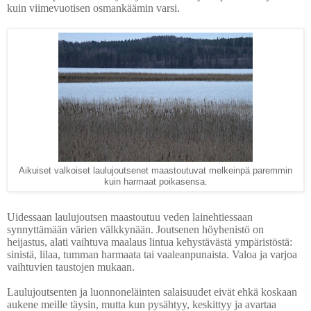
kuin viimevuotisen osmankäämin varsi.
Aikuiset valkoiset laulujoutsenet maastoutuvat melkeinpä paremmin
kuin harmaat poikasensa.
Uidessaan laulujoutsen maastoutuu veden lainehtiessaan
synnyttämään värien välkkynään. Joutsenen höyhenistö on
heijastus, alati vaihtuva maalaus lintua kehystävästä ympäristöstä:
sinistä, lilaa, tumman harmaata tai vaaleanpunaista. Valoa ja varjoa
vaihtuvien taustojen mukaan.
Laulujoutsenten ja luonnoneläinten salaisuudet
eivät ehkä koskaan
aukene meille täysin, mutta kun pysähtyy, keskittyy ja avartaa