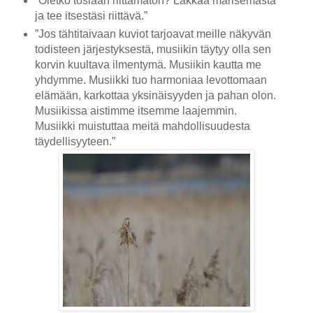
”Oletko tosiaan riittämätön? Lakkaa marisemasta
ja tee itsestäsi riittävä.”
”Jos tähtitaivaan kuviot tarjoavat meille näkyvän
todisteen järjestyksestä, musiikin täytyy olla sen
korvin kuultava ilmentymä. Musiikin kautta me
yhdymme. Musiikki tuo harmoniaa levottomaan
elämään, karkottaa yksinäisyyden ja pahan olon.
Musiikissa aistimme itsemme laajemmin.
Musiikki muistuttaa meitä mahdollisuudesta
täydellisyyteen.”