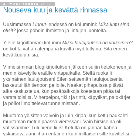
4. maaliskuuta 2017
Nouseva kuu ja kevättä rinnassa
Uusimmassa
Linnut
-lehdessä on kolumnini:
Mikä lintu sinä
olisit?
jossa pohdin ihmisten ja lintujen luonteita.
Ylelle kirjoittamani kolumni
Miksi laulujoutsen on valkoinen?
on kohta vähän alempana kuvilla ryyditettyinä. Sitä ennen
kevätkuulumisia:
Viimeisimmän blogikirjoituksen jälkeen suljin tietokoneen ja
menin kävelylle eräälle virtapaikalle. Siellä ruokaili
yksinäinen laulujoutsen! Eilen seitsemän laulujoutsenta
laskeutui lähitienoon pellolle. Naakat pihapuissa pitävät
aika keskustelua, kun pesäpaikkoja koetetaan pitää tai
varata toisilta. Viherpeipot, tiklit ja tintit, käpytikat, palokärjet
ja pöllöt ilmoittelevat tunnelmistaan.
Muutama yö sitten valvoin ja luin kirjaa, kun kettu haukahti
muutaman metrin päässä vieressäni. Vain hirsiseinä oli
välissämme. Tuli hieno fiilis! Ketulla on jännän käheä
yskäisevä ääni, ihan erilainen kuin millaisen sille kuvittelisi.