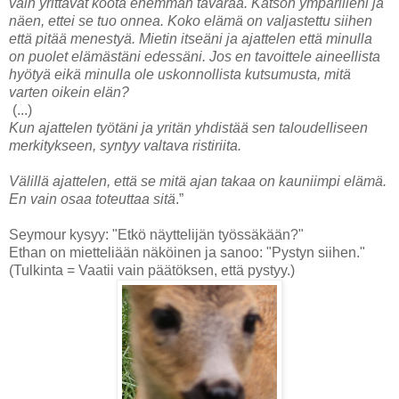
vain yrittävät koota enemmän tavaraa. Katson ympärilleni ja
näen, ettei se tuo onnea. Koko elämä on valjastettu siihen
että pitää menestyä. Mietin itseäni ja ajattelen että minulla
on puolet elämästäni edessäni. Jos en tavoittele aineellista
hyötyä eikä minulla ole uskonnollista kutsumusta, mitä
varten oikein elän?
(...)
Kun ajattelen työtäni ja yritän yhdistää sen taloudelliseen
merkitykseen, syntyy valtava ristiriita.
Välillä ajattelen, että se mitä ajan takaa on kauniimpi elämä.
En vain osaa toteuttaa sitä
.”
Seymour kysyy: "Etkö näyttelijän työssäkään?"
Ethan on mietteliään näköinen ja sanoo: "Pystyn siihen."
(Tulkinta = Vaatii vain päätöksen, että pystyy.)