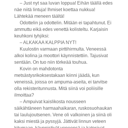
– Just nyt saa luvan loppua! Eihän täällä edes
näe niitä lintuja! Ihmiset koettaa nukkua!
Lähtekää meneen täältä!
Odottelin ja odottelin. Mitään ei tapahtunut. Ei
ammuttu eikä edes venettä kolisteltu. Karjaisin
keuhkoni tyhjiksi:
– ALKAKAA KALPPIA NYT!
Kuulostin varmaan pirttihirmulta. Veneessä
alkoi kolina ja moottori käynnistettiin. Tajusivat
sentään. On tuo niin törkeää touhua.
Kovin on mahdotonta
metsästysrikoksestakaan kiinni jäädä, kun
veneissä, joissa on ampuma-aseita, ei tarvitse
olla rekisteritunnusta. Mitä siinä voi poliisille
ilmoittaa?
– Ampuivat kaislikosta nousseen
säikähtäneen harmaahaikaran, ruskosuohaukan
tai laulujoutsenen. Vene oli valkoinen ja siinä oli
kaksi miestä ja pyssyjä. Jättivät linnun veteen
kitumaan, käynnistivät veneensä ja katosivat