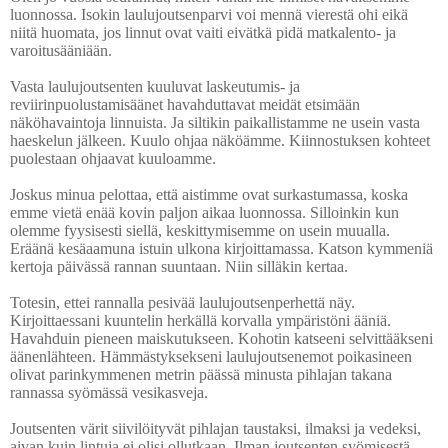
luonnossa. Isokin laulujoutsenparvi voi mennä vierestä ohi eikä
niitä huomata, jos linnut ovat vaiti eivätkä pidä matkalento- ja
varoitusääniään.
Vasta laulujoutsenten kuuluvat laskeutumis- ja
reviirinpuolustamisäänet havahduttavat meidät etsimään
näköhavaintoja linnuista. Ja siltikin paikallistamme ne usein vasta
haeskelun jälkeen. Kuulo ohjaa näköämme. Kiinnostuksen kohteet
puolestaan ohjaavat kuuloamme.
Joskus minua pelottaa, että aistimme ovat surkastumassa, koska
emme vietä enää kovin paljon aikaa luonnossa. Silloinkin kun
olemme fyysisesti siellä, keskittymisemme on usein muualla.
Eräänä kesäaamuna istuin ulkona kirjoittamassa.
Katson kymmeniä
kertoja päivässä rannan suuntaan. Niin silläkin kertaa.
Totesin, ettei rannalla pesivää laulujoutsenperhettä näy.
Kirjoittaessani kuuntelin herkällä korvalla ympäristöni ääniä.
Havahduin pieneen maiskutukseen. Kohotin katseeni selvittääkseni
äänenlähteen. Hämmästyksekseni laulujoutsenemot poikasineen
olivat parinkymmenen metrin päässä minusta pihlajan takana
rannassa syömässä vesikasveja.
Joutsenten värit siivilöityvät pihlajan taustaksi, ilmaksi ja vedeksi,
aivan kuin lintuja ei olisi ollutkaan. Ilman joutsenten syömisestä