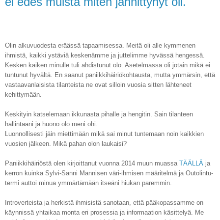
ei edes muista miten jännittynyt oli.
Olin alkuvuodesta eräässä tapaamisessa. Meitä oli alle kymmenen
ihmistä, kaikki ystäviä keskenämme ja juttelimme hyvässä hengessä.
Kesken kaiken minulle tuli ahdistunut olo. Asetelmassa oli jotain mikä ei
tuntunut hyvältä. En saanut paniikkihäiriökohtausta, mutta ymmärsin, että
vastaavanlaisista tilanteista ne ovat silloin vuosia sitten lähteneet
kehittymään.
Keskityin katselemaan ikkunasta pihalle ja hengitin. Sain tilanteen
hallintaani ja huono olo meni ohi.
Luonnollisesti jäin miettimään mikä sai minut tuntemaan noin kaikkien
vuosien jälkeen. Mikä pahan olon laukaisi?
Paniikkihäiriöstä olen kirjoittanut vuonna 2014 muun muassa
TÄÄLLÄ
ja
kerron kuinka Sylvi-Sanni Mannisen väri-ihmisen määritelmä ja Outolintu-
termi
auttoi minua ymmärtämään itseäni hiukan paremmin.
Introverteista ja herkistä ihmisistä sanotaan, että pääkopassamme on
käynnissä yhtaikaa monta eri prosessia ja informaation käsittelyä. Me