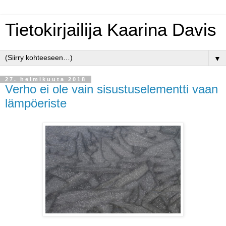
Tietokirjailija Kaarina Davis
▼
27. helmikuuta 2018
Verho ei ole vain sisustuselementti vaan
lämpöeriste