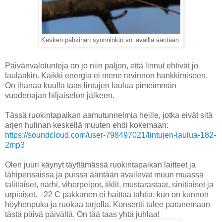
Kesken pähkinän syönninkin voi availla ääntään.
Päivänvalotunteja on jo niin paljon, että linnut ehtivät jo
laulaakin. Kaikki energia ei mene ravinnon hankkimiseen.
On ihanaa kuulla taas lintujen laulua pimeimmän
vuodenajan hiljaiselon jälkeen.
Tässä ruokintapaikan aamutunnelmia heille, jotka eivät sitä
arjen hulinan keskellä muuten ehdi kokemaan:
https://soundcloud.com/user-798497021/lintujen-laulua-182-
2mp3
Olen juuri käynyt täyttämässä ruokintapaikan laitteet ja
lähipensaissa ja puissa ääntään availevat muun muassa
talitiaiset, närhi, viherpeipot, tiklit, mustarastaat, sinitiaiset ja
urpiaiset.
- 22 C pakkanen ei haittaa tahtia, kun on kunnon
höyhenpuku ja ruokaa tarjolla. Konsertti tulee paranemaan
tästä päivä päivältä. On tää taas yhtä juhlaa!