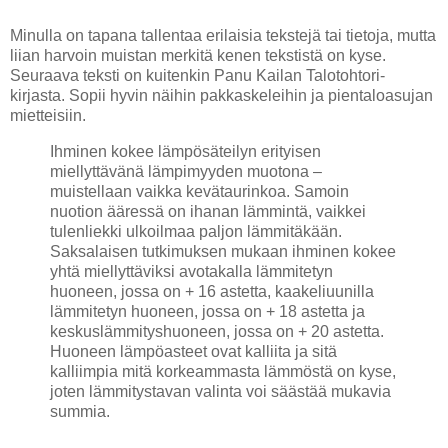
Minulla on tapana tallentaa erilaisia tekstejä tai tietoja, mutta
liian harvoin muistan merkitä kenen tekstistä on kyse.
Seuraava teksti on kuitenkin Panu Kailan Talotohtori-
kirjasta. Sopii hyvin näihin pakkaskeleihin ja pientaloasujan
mietteisiin.
Ihminen kokee lämpösäteilyn erityisen
miellyttävänä lämpimyyden muotona –
muistellaan vaikka kevätaurinkoa. Samoin
nuotion ääressä on ihanan lämmintä, vaikkei
tulenliekki ulkoilmaa paljon lämmitäkään.
Saksalaisen tutkimuksen mukaan ihminen kokee
yhtä miellyttäviksi avotakalla lämmitetyn
huoneen, jossa on + 16 astetta, kaakeliuunilla
lämmitetyn huoneen, jossa on + 18 astetta ja
keskuslämmityshuoneen, jossa on + 20 astetta.
Huoneen lämpöasteet ovat kalliita ja sitä
kalliimpia mitä korkeammasta lämmöstä on kyse,
joten lämmitystavan valinta voi säästää mukavia
summia.