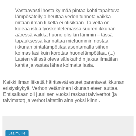
Vastaavasti ihosta kylmää pintaa kohti tapahtuva
lämpösäteily aiheuttaa vedon tunneta vaikka
mitään ilman liikettä ei olisikaan. Talvella on
koleaa istua työskentelemässä suuren ikkunan
ääressä vaikka huone olisikin lämmin – tässä
tapauksessa kannattaa mieluummin nostaa
ikkunan pintalämpötilaa asentamalla siihen
kolmas lasi kuin korottaa huonelämpötilaa. (...)
Lasien välissä oleva sälekaihdin jakaa ilmatilan
kahtia ja vastaa lähes kolmatta lasia.
Kaikki ilman liikettä häiritsevät esteet parantavat ikkunan
eristyskykyä. Verhon vetäminen ikkunan eteen auttaa.
Entisaikaan oli juuri sen vuoksi raskaat talviverhot (ja
talvimatot) ja verhot laitettiin aina yöksi kiinni.
Jaa muille