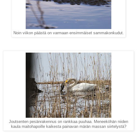
Noin viikon päästä on varmaan ensimmäiset sammakonkudut.
Joutsenten pesänrakennus on rankkaa puuhaa. Meneeköhän niiden
kaula maitohapoille kaikesta painavan märän massan siirtelystä?