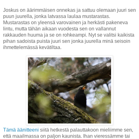
Joskus on äärimmäisen onnekas ja sattuu olemaan juuri sen
puun juurella, jonka latvassa laulaa mustarastas.
Mustarastas on yleensä varovainen ja herkästi pakeneva
lintu, mutta tähän aikaan vuodesta sen on vallannut
rakkauden huuma ja se on rohkeampi. Nyt se valitsi kaikista
pihan sadoista puista juuri sen jonka juurella minä seisoin
ihmettelemässä kevätiltaa.
Tämä äänitteeni
siitä hetkestä palauttakoon mieliimme sen,
että maailmassa on paljon kaunista. Ihan vieressämme tai