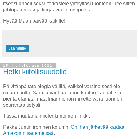
itseäsi onnelliseksi, tarkastele yhteyttäsi luontoon. Tee sitten
johtopäätöksiä ja korjaavia toimenpiteitä.
Hyvää Maan päivää kaikille!
Jaa muille
15. huhtikuuta 2021
Hetki kiitollisuudelle
Päivitänpä tätä blogia välillä, vaikkei varsinaisesti ole
mitään uutta. Samaa vanhaa tänne kuuluu: rauhallista
pientä elämää, maailmanmenon ihmettelyä ja luonnon
seurantaa tietysti.
Tässä muutama mielenkiintoinen linkki:
Pekka Juntin ironinen kolumni
On ihan järkevää kaataa
Amazonin sademetsää
.