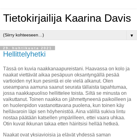
Tietokirjailija Kaarina Davis
▼
29. huhtikuuta 2021
Hellittelyhetki
Tässä on kuvia naakkanaapureistani. Haavassa on kolo ja
naakat viettävät aikaa pesäpuun oksantyngällä pesää
vartioiden nyt kun pesintä ei ole vielä alkanut. Olen
useampana aamuna saanut seurata tällaista tapahtumaa,
jossa naakkapuoliso hellittelee toista. Siltä se minusta on
vaikuttanut. Toinen naakka on jähmettyneenä paikoilleen ja
on huolenpidon vastanottavana puolena, kun toinen käy
hellävaroin läpi sen höyhenistöä. Aina välillä sukiva lintu
nostaa päätään katsellen ympärilleen, ettei vaara uhkaa.
Otin kuvat ikkunan takaa etten häiritsisi hellää hetkeä.
Naakat ovat yksiavioisia ja elävät yhdessä saman