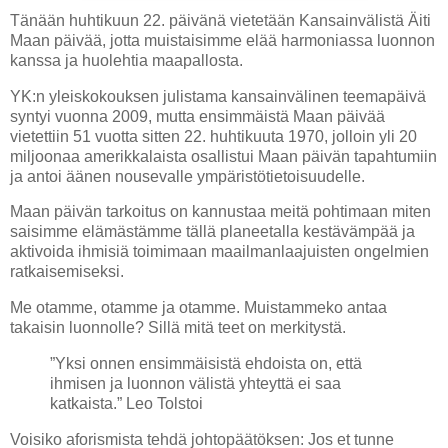
Tänään huhtikuun 22. päivänä vietetään Kansainvälistä Äiti
Maan päivää, jotta muistaisimme elää harmoniassa luonnon
kanssa ja huolehtia maapallosta.
YK:n yleiskokouksen julistama kansainvälinen teemapäivä
syntyi vuonna 2009, mutta ensimmäistä Maan päivää
vietettiin 51 vuotta sitten 22. huhtikuuta 1970, jolloin yli 20
miljoonaa amerikkalaista osallistui Maan päivän tapahtumiin
ja antoi äänen nousevalle ympäristötietoisuudelle.
Maan päivän tarkoitus on kannustaa meitä pohtimaan miten
saisimme elämästämme tällä planeetalla kestävämpää ja
aktivoida ihmisiä toimimaan maailmanlaajuisten ongelmien
ratkaisemiseksi.
Me otamme, otamme ja otamme. Muistammeko antaa
takaisin luonnolle? Sillä mitä teet on merkitystä.
”Yksi onnen ensimmäisistä ehdoista on, että
ihmisen ja luonnon välistä yhteyttä ei saa
katkaista.” Leo Tolstoi
Voisiko aforismista tehdä johtopäätöksen: Jos et tunne