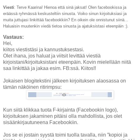
Viesti
: Terve Kaarina! Hienoa että sinä jaksat! Olen facebookissa ja
eräässä ryhmässä keskusteltiin sinusta. Voiko sinun kirjoituksiasi ja
muita juttujasi linkittää facebookkiin? En oikein ole onnistunut siinä...
Haluaisin muutenkin viedä tietoa sinusta ja ajatuksistasi eteenpäin :).
Vastaus:
Hei,
kiitos viestistäsi ja kannustuksestasi.
Olet ihana, jos haluat ja viitsit levittää viestiä
kirjoistani/kirjoituksistani eteenpäin. Kovin mielellään niitä
saa linkittää ja jakaa esim. FB:ssä. Kiitos!!
Jokaisen blogitekstini jälkeen kirjoituksen alaosassa on
tämän näköinen ritirimpsu:
Kun siitä klikkaa tuota F-kirjainta (Facebookin logo),
kirjoituksen jakaminen pitäisi olla mahdollista, jos olet
sisäänkirjautuneena Facebookiin.
Jos se ei jostain syystä toimi tuolla tavalla, niin ”kopioi ja