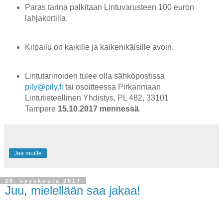
Paras tarina palkitaan Lintuvarusteen 100 euron
lahjakortilla.
Kilpailu on kaikille ja kaikenikäisille avoin.
Lintutarinoiden tulee olla sähköpostissa
pily@pily.fi
tai osoitteessa Pirkanmaan
Lintutieteellinen Yhdistys, PL 482, 33101
Tampere
15.10.2017 mennessä
.
Jaa muille
20. syyskuuta 2017
Juu, mielellään saa jakaa!