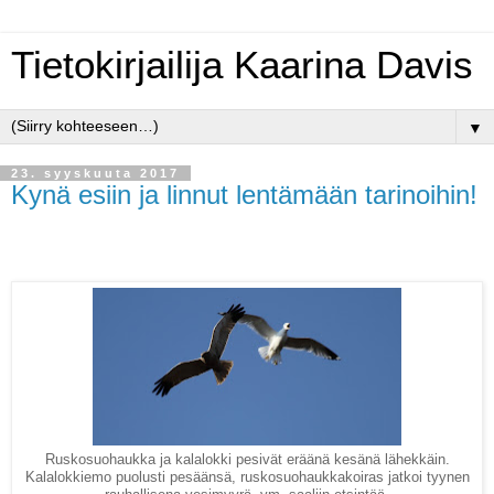
Tietokirjailija Kaarina Davis
▼
23. syyskuuta 2017
Kynä esiin ja linnut lentämään tarinoihin!
Ruskosuohaukka ja kalalokki pesivät eräänä kesänä lähekkäin.
Kalalokkiemo puolusti pesäänsä, ruskosuohaukkakoiras jatkoi tyynen