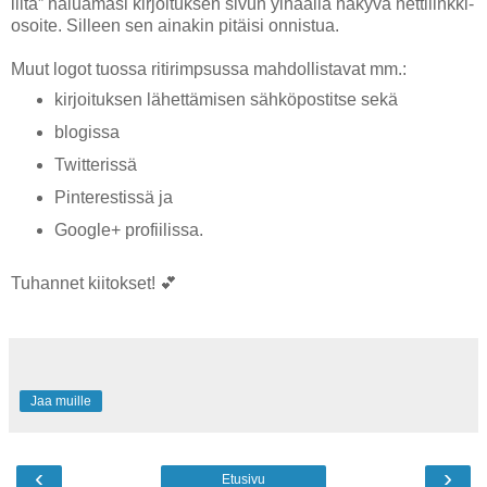
liitä” haluamasi kirjoituksen sivun ylhäällä näkyvä nettilinkki-
osoite. Silleen sen ainakin pitäisi onnistua.
Muut logot tuossa ritirimpsussa mahdollistavat mm.:
kirjoituksen lähettämisen sähköpostitse sekä
blogissa
Twitterissä
Pinterestissä ja
Google+ profiilissa.
Tuhannet kiitokset! 💕
Jaa muille
‹
›
Etusivu