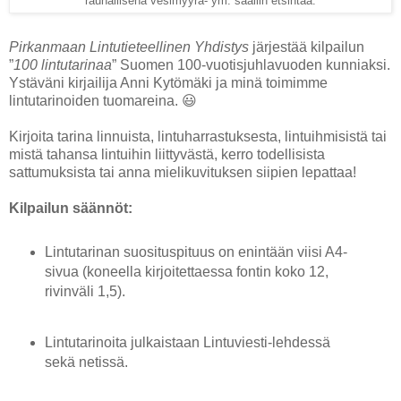
rauhallisena vesimyyrä- ym. saaliin etsintää.
Pirkanmaan Lintutieteellinen Yhdistys
järjestää kilpailun
”
100 lintutarinaa
” Suomen 100-vuotisjuhlavuoden kunniaksi.
Ystäväni kirjailija Anni Kytömäki ja minä toimimme
lintutarinoiden tuomareina. 😃
Kirjoita tarina linnuista, lintuharrastuksesta, lintuihmisistä tai
mistä tahansa lintuihin liittyvästä, kerro todellisista
sattumuksista tai anna mielikuvituksen siipien lepattaa!
Kilpailun säännöt:
Lintutarinan suosituspituus on enintään viisi A4-
sivua (koneella kirjoitettaessa fontin koko 12,
rivinväli 1,5).
Lintutarinoita julkaistaan Lintuviesti-lehdessä
sekä netissä.