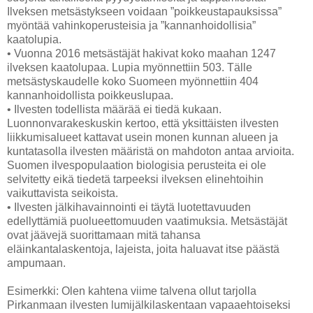
Ilveksen metsästykseen voidaan ”poikkeustapauksissa”
myöntää vahinkoperusteisia ja ”kannanhoidollisia”
kaatolupia.
• Vuonna 2016 metsästäjät hakivat koko maahan 1247
ilveksen kaatolupaa. Lupia myönnettiin 503. Tälle
metsästyskaudelle koko Suomeen myönnettiin 404
kannanhoidollista poikkeuslupaa.
• Ilvesten todellista määrää ei tiedä kukaan.
Luonnonvarakeskuskin kertoo, että yksittäisten ilvesten
liikkumisalueet kattavat usein monen kunnan alueen ja
kuntatasolla ilvesten määristä on mahdoton antaa arvioita.
Suomen ilvespopulaation biologisia perusteita ei ole
selvitetty eikä tiedetä tarpeeksi ilveksen elinehtoihin
vaikuttavista seikoista.
• Ilvesten jälkihavainnointi ei täytä luotettavuuden
edellyttämiä puolueettomuuden vaatimuksia. Metsästäjät
ovat jäävejä suorittamaan mitä tahansa
eläinkantalaskentoja, lajeista, joita haluavat itse päästä
ampumaan.
Esimerkki: Olen kahtena viime talvena ollut tarjolla
Pirkanmaan ilvesten lumijälkilaskentaan vapaaehtoiseksi