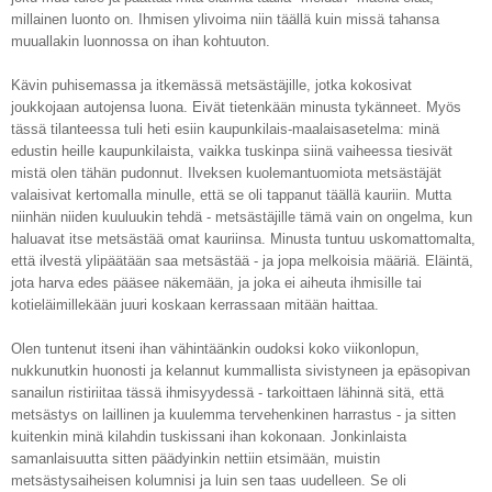
millainen luonto on. Ihmisen ylivoima niin täällä kuin missä tahansa
muuallakin luonnossa on ihan kohtuuton.
Kävin puhisemassa ja itkemässä metsästäjille, jotka kokosivat
joukkojaan autojensa luona. Eivät tietenkään minusta tykänneet. Myös
tässä tilanteessa tuli heti esiin kaupunkilais-maalaisasetelma: minä
edustin heille kaupunkilaista, vaikka tuskinpa siinä vaiheessa tiesivät
mistä olen tähän pudonnut. Ilveksen kuolemantuomiota metsästäjät
valaisivat kertomalla minulle, että se oli tappanut täällä kauriin. Mutta
niinhän niiden kuuluukin tehdä - metsästäjille tämä vain on ongelma, kun
haluavat itse metsästää omat kauriinsa. Minusta tuntuu uskomattomalta,
että ilvestä ylipäätään saa metsästää - ja jopa melkoisia määriä. Eläintä,
jota harva edes pääsee näkemään, ja joka ei aiheuta ihmisille tai
kotieläimillekään juuri koskaan kerrassaan mitään haittaa.
Olen tuntenut itseni ihan vähintäänkin oudoksi koko viikonlopun,
nukkunutkin huonosti ja kelannut kummallista sivistyneen ja epäsopivan
sanailun ristiriitaa tässä ihmisyydessä - tarkoittaen lähinnä sitä, että
metsästys on laillinen ja kuulemma tervehenkinen harrastus - ja sitten
kuitenkin minä kilahdin tuskissani ihan kokonaan. Jonkinlaista
samanlaisuutta sitten päädyinkin nettiin etsimään, muistin
metsästysaiheisen kolumnisi ja luin sen taas uudelleen. Se oli