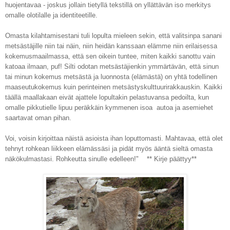
huojentavaa - joskus jollain tietyllä tekstillä on yllättävän iso merkitys
omalle olotilalle ja identiteetille.
Omasta kilahtamisestani tuli lopulta mieleen sekin, että valitsinpa sanani
metsästäjille niin tai näin, niin heidän kanssaan elämme niin erilaisessa
kokemusmaailmassa, että sen oikein tuntee, miten kaikki sanottu vain
katoaa ilmaan, puf! Silti odotan metsästäjienkin ymmärtävän, että sinun
tai minun kokemus metsästä ja luonnosta (elämästä) on yhtä todellinen
maaseutukokemus kuin perinteinen metsästyskulttuurirakkauskin. Kaikki
täällä maallakaan eivät ajattele lopultakin pelastuvansa pedoilta, kun
omalle pikkutielle lipuu peräkkäin kymmenen isoa autoa ja asemiehet
saartavat oman pihan.
Voi, voisin kirjoittaa näistä asioista ihan loputtomasti. Mahtavaa, että olet
tehnyt rohkean liikkeen elämässäsi ja pidät myös ääntä sieltä omasta
näkökulmastasi. Rohkeutta sinulle edelleen!"
** Kirje päättyy
**