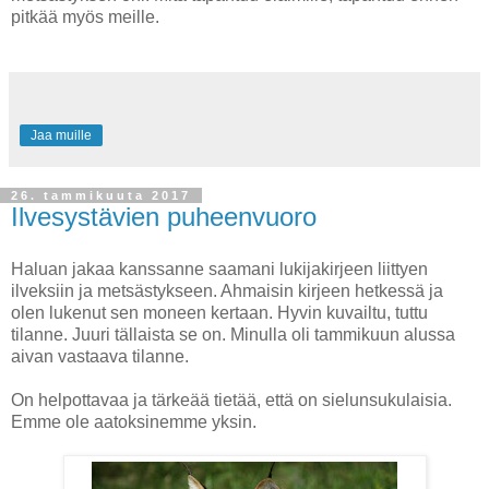
pitkää myös meille.
Jaa muille
26. tammikuuta 2017
Ilvesystävien puheenvuoro
Haluan jakaa kanssanne saamani lukijakirjeen liittyen
ilveksiin ja metsästykseen. Ahmaisin kirjeen hetkessä ja
olen lukenut sen moneen kertaan. Hyvin kuvailtu, tuttu
tilanne. Juuri tällaista se on. Minulla oli tammikuun alussa
aivan vastaava tilanne.
On helpottavaa ja tärkeää tietää, että on sielunsukulaisia.
Emme ole aatoksinemme yksin.