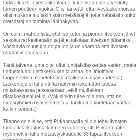
tarkkailijaksi. Ilveslaskentoja ei kuitenkaan ole järjestetty
lumen puutteen vuoksi. Olisi tärkeää, että ilveslaskennoissa
olisi mukana muitakin kuin metsästäjiä, jotta nähtäisiin onko
metsästäjien toiminta läpinäkyvää.
On esim. mahdollista, että iso ketun ja pienen ilveksen jäljet
sekoittuvat keskenään ja jäljet tulkitaan ilveksen jättämiksi.
Vastaavia muuttujia on paljon ja on vaarana että ilvesten
määrät yliarvioidaan.
Tänä talvena lunta olisi ollut lumijälkilaskentaa varten, mutta
tiedusteluani riistakeskukselta asiaa, he ilmoittivat
luopuneensa menetelmästä (kaikessa hiljaisuudessa).
Laskentoja ei tulla näillä näkymin tekemään tuossa
mittakaavassa jatkossakaan, eikä muillakaan
riistakeskusalueilla. (Väkisinkin tulee mieleen, että ns.
sidosryhmien osallistumista ja tarkkailua koetetaan välttää
kaikin keinoin.)
Tilanne on siis se, että Pirkanmaalla ei ole tehty ilvesten
lumijälkitarkastusta kolmeen vuoteen
ilti Pirkanmaalle
,
s
myönnettiin tälle metsästyskaudelle 33 lupaa ilveksen