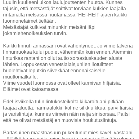
Luulin kuulleeni ulkoa laulujoutsenten huutoa. Kunnes
tajusin, että metsästäjät soittivat torviaan kulkien laajalla
rintamalla metsässä huutamassa ”HEI-HEI!” ajaen kaikki
luonnoneläimet tieltään.
Metsästäjät kulkivat minunkin metsäni läpi
jokamiehenoikeuksien turvin.
Kaikki linnut rannassani ovat vähentyneet. Jo viime talvena
linnunruokaa kului puolet vähemmän kuin ennen. Aiemmin
linturikas rantani on ollut autio sorsastuskauden alusta
lähtien. Loppukesän venetsialaisjuhlien ilotulitteet
huolehtivat loputkin siivekkäät ennenaikaiselle
muuttomatkalle.
Viime vuodet luonnossa ovat olleet karmivan hiljaisia.
Eläimet ovat katoamassa.
Edellisviikolla tulin lintukosteikolta kiikaroituani pitkään
laajaa aluetta: harmaalokki, kolme silkkiuikkua, parvi tiaisia
ja varislintuja, kunnes viimein näin neljä sinisorsaa. Paitsi
että ne olivat metsästäjien muovisia houkutuslintuja.
Partasuinen maastoasuun pukeutunut mies käveli vastaani.
– Näitkö haapanoita, mies kysyi ja korjasi selässään olevaa