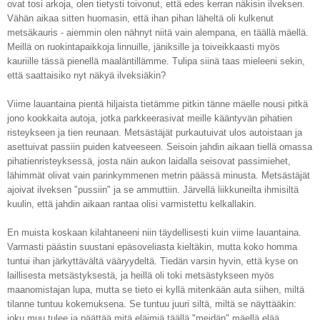
ovat tosi arkoja, olen tietysti toivonut, että edes kerran näkisin ilveksen.
Vähän aikaa sitten huomasin, että ihan pihan läheltä oli kulkenut
metsäkauris - aiemmin olen nähnyt niitä vain alempana, en täällä mäellä.
Meillä on ruokintapaikkoja linnuille, jäniksille ja toiveikkaasti myös
kauriille tässä pienellä maaläntillämme. Tulipa siinä taas mieleeni sekin,
että saattaisiko nyt näkyä ilveksiäkin?
Viime lauantaina pientä hiljaista tietämme pitkin tänne mäelle nousi pitkä
jono kookkaita autoja, jotka parkkeerasivat meille kääntyvän pihatien
risteykseen ja tien reunaan. Metsästäjät purkautuivat ulos autoistaan ja
asettuivat passiin puiden katveeseen. Seisoin jahdin aikaan tiellä omassa
pihatienristeyksessä, josta näin aukon laidalla seisovat passimiehet,
lähimmät olivat vain parinkymmenen metrin päässä minusta. Metsästäjät
ajoivat ilveksen "pussiin" ja se ammuttiin. Järvellä liikkuneilta ihmisiltä
kuulin, että jahdin aikaan rantaa olisi varmistettu kelkallakin.
En muista koskaan kilahtaneeni niin täydellisesti kuin viime lauantaina.
Varmasti päästin suustani epäsoveliasta kieltäkin, mutta koko homma
tuntui ihan järkyttävältä vääryydeltä. Tiedän varsin hyvin, että kyse on
laillisesta metsästyksestä, ja heillä oli toki metsästykseen myös
maanomistajan lupa, mutta se tieto ei kyllä mitenkään auta siihen, miltä
tilanne tuntuu kokemuksena. Se tuntuu juuri siltä, miltä se näyttääkin:
joku muu tulee ja päättää mitä eläimiä täällä "meidän" mäellä elää,