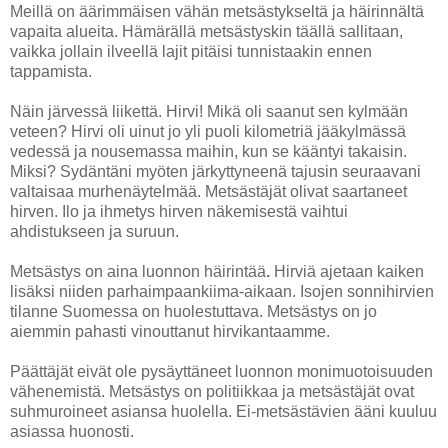
Meillä on äärimmäisen vähän metsästykseltä ja häirinnältä
vapaita alueita. Hämärällä metsästyskin täällä sallitaan,
vaikka jollain ilveellä lajit pitäisi tunnistaakin ennen
tappamista.
Näin järvessä liikettä. Hirvi! Mikä oli saanut sen kylmään
veteen? Hirvi oli uinut jo yli puoli kilometriä jääkylmässä
vedessä ja nousemassa maihin, kun se kääntyi takaisin.
Miksi? Sydäntäni myöten järkyttyneenä tajusin seuraavani
valtaisaa murhenäytelmää. Metsästäjät olivat saartaneet
hirven. Ilo ja ihmetys hirven näkemisestä vaihtui
ahdistukseen ja suruun.
Metsästys on aina luonnon häirintää
.
Hirviä ajetaan kaiken
lisäksi niiden parhaimpaankiima-aikaan. Isojen sonnihirvien
tilanne Suomessa on huolestuttava. Metsästys on jo
aiemmin pahasti vinouttanut hirvikantaamme.
Päättäjät eivät ole pysäyttäneet luonnon monimuotoisuuden
vähenemistä. Metsästys on politiikkaa ja metsästäjät ovat
suhmuroineet asiansa huolella. Ei-metsästävien ääni kuuluu
asiassa huonosti.