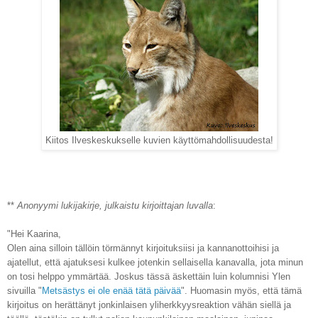
Kiitos Ilveskeskukselle kuvien käyttömahdollisuudesta!
**
Anonyymi lukijakirje, julkaistu kirjoittajan luvalla
:
"Hei Kaarina,
Olen aina silloin tällöin törmännyt kirjoituksiisi ja kannanottoihisi ja
ajatellut, että ajatuksesi kulkee jotenkin sellaisella kanavalla, jota minun
on tosi helppo ymmärtää. Joskus tässä äskettäin luin kolumnisi Ylen
sivuilla "
Metsästys ei ole enää tätä päivää
". Huomasin myös, että tämä
kirjoitus on herättänyt jonkinlaisen yliherkkyysreaktion vähän siellä ja