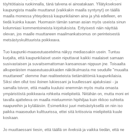
töyhtötiaisia ruokinnalla, tänä talvena ei ainoatakaan. Yllätyksekseni
kaupungista maalle muuttanut (vaikkakin maalla syntynyt) on täällä
maalla monessa yhteydessä kaupunkilainen aina ja yhä edelleen, en
tiedä kuinka kauan. Huomasin tämän saman asian myös useista sinun
kolumniasi kommentoineista kirjoituksista. Erityisesti näin näyttää
olevan, jos maalle muuttaneen maailmankatsomus on perinteisestä
metsästyskulttuurista poikkeava.
Tuo kaupunki-maaseutuasetelma näkyy mediassakin usein. Tuntuu
kurjalta, että kaupunkilaiset usein niputtavat kaikki maalaiset samaan
susivastaisen ja suvaitsemattoman kansanosan nippuun jne. Toisaalta
alkuperäisten maaseutuasukkaiden näkökulmasta me seudulle "muualta
muuttaneet" olemme ihan realiteeteista tietämättömiä kaupunkilaisia.
Siksi olen ollut tosi iloinen lukiessani ja kuullessani ajatuksiasi - ja
samalla toivon, että maalta kuuluisi enemmän myös muita omasta
ympäristöstä poikkeavia rohkeita mielipiteitä. Niitähän on, mutta moni eri
tavalla ajatteleva on maalla mieluummin hipihiljaa kuin rikkoo suhteita
naapureihin ja kyläläisiin. Esimerkiksi juuri metsästyksellä on niin iso
paikka maaseudun kulttuurissa, ettei sitä kritisoivia mielipiteitä kuule
koskaan.
Jo muuttaessani tiesin, että täällä on ilveksiä ja vaikka tiedän, että ne