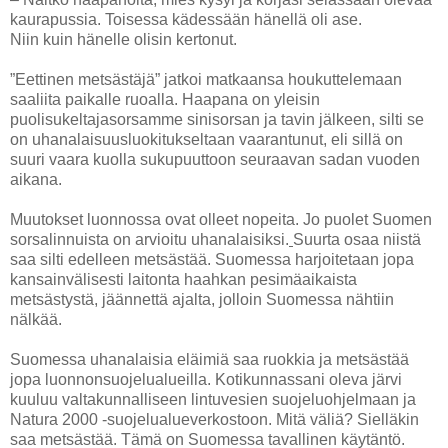
kaurapussia. Toisessa kädessään hänellä oli ase.
Niin kuin hänelle olisin kertonut.
”Eettinen metsästäjä” jatkoi matkaansa
houkuttelemaan
saaliita paikalle ruoalla. Haapana on yleisin
puolisukeltajasorsamme sinisorsan ja tavin jälkeen, silti se
on uhanalaisuusluokitukseltaan vaarantunut, eli sillä on
suuri vaara kuolla sukupuuttoon seuraavan sadan vuoden
aikana.
Muutokset luonnossa ovat olleet nopeita. Jo puolet Suomen
sorsalinnuista on arvioitu uhanalaisiksi.
Suurta osaa niistä
saa silti edelleen metsästää. Suomessa harjoitetaan jopa
kansainvälisesti laitonta haahkan pesimäaikaista
metsästystä, jäännettä ajalta, jolloin Suomessa nähtiin
nälkää.
Suomessa uhanalaisia eläimiä saa ruokkia
ja metsästää
jopa luonnonsuojelualueilla. Kotikunnassani oleva järvi
kuuluu valtakunnalliseen lintuvesien suojeluohjelmaan ja
Natura 2000 -suojelualueverkostoon. Mitä väliä? Sielläkin
saa metsästää. Tämä on Suomessa tavallinen käytäntö.