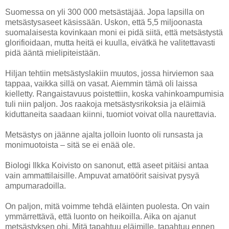
Suomessa on yli 300 000 metsästäjää. Jopa lapsilla on
metsästysaseet käsissään. Uskon, että 5,5 miljoonasta
suomalaisesta kovinkaan moni ei pidä siitä, että metsästystä
glorifioidaan, mutta heitä ei kuulla, eivätkä he valitettavasti
pidä ääntä mielipiteistään.
Hiljan tehtiin metsästyslakiin muutos, jossa hirviemon saa
tappaa, vaikka sillä on vasat. Aiemmin tämä oli laissa
kielletty. Rangaistavuus poistettiin, koska vahinkoampumisia
tuli niin paljon. Jos raakoja metsästysrikoksia ja eläimiä
kiduttaneita saadaan kiinni, tuomiot voivat olla naurettavia.
Metsästys on jäänne ajalta
jolloin luonto oli runsasta ja
monimuotoista – sitä se ei enää ole.
Biologi Ilkka Koivisto on sanonut, että aseet pitäisi antaa
vain ammattilaisille. Ampuvat amatöörit saisivat pysyä
ampumaradoilla.
On paljon, mitä voimme tehdä eläinten puolesta. On vain
ymmärrettävä, että luonto on heikoilla. Aika on ajanut
metsästyksen ohi. Mitä tapahtuu eläimille, tapahtuu ennen