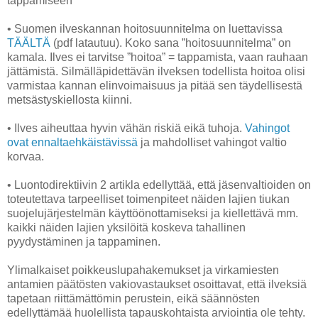
tappamiseen
• Suomen ilveskannan hoitosuunnitelma on luettavissa
TÄÄLTÄ
(pdf latautuu). Koko sana ”hoitosuunnitelma” on
kamala. Ilves ei tarvitse ”hoitoa” = tappamista, vaan rauhaan
jättämistä. Silmälläpidettävän ilveksen todellista hoitoa olisi
varmistaa kannan elinvoimaisuus ja pitää sen täydellisestä
metsästyskiellosta kiinni.
• Ilves aiheuttaa hyvin vähän riskiä eikä tuhoja.
Vahingot
ovat ennaltaehkäistävissä
ja mahdolliset vahingot valtio
korvaa.
• Luontodirektiivin 2 artikla edellyttää, että jäsenvaltioiden on
toteutettava tarpeelliset toimenpiteet näiden lajien tiukan
suojelujärjestelmän käyttöönottamiseksi ja kiellettävä mm.
kaikki näiden lajien yksilöitä koskeva tahallinen
pyydystäminen ja tappaminen.
Ylimalkaiset poikkeuslupahakemukset ja virkamiesten
antamien päätösten vakiovastaukset osoittavat, että ilveksiä
tapetaan riittämättömin perustein, eikä säännösten
edellyttämää huolellista tapauskohtaista arviointia ole tehty.