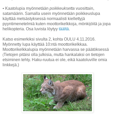
• Kaatolupia myönnetään
poikkeuksetta
vuosittain,
satamäärin. Samalla usein myönnetään poikkeuslupa
käyttää metsästyksessä normaalisti kiellettyjä
pyyntimenetelmiä kuten moottorikelkkoja, mönkijöitä ja jopa
helikopteria. Osa luvista löytyy
täältä
.
Katso esimerkiksi sivulta 2, kohta OULU 4.11.2016.
Myönnetty lupa käyttää 10:ntä moottorikelkkaa.
Moottorikelkkalupia myönnetään harvassa se päätöksessä
Tietojen pitäisi olla julkisia, mutta hankalaksi on tietojen
(
etsiminen tehty. Haku-ruutua ei ole, eikä kaatoluville omia
linkkejä.)