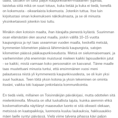
täällä, tästäkin on tullut paljon kaupunkilainen-maalainen -jupinaa,
taistelua siitä mikä on suuri totuus, kuka tietää ja kuka ei tiedä, kenellä
on kokemusta - oikeanlaista kokemusta. Jotenkin tuttua. Itse luin
kirjoitustasi oman kokemukseni näkökulmasta, ja se oli minusta
yksinkertaisesti jotenkin tosi tuttu.
Minäkin olen kotoisin maalta, ihan itärajalta pienestä kylästä. Suurimman
osan elämästäni olen asunut maalla, joskin välillä 10–15 vuotta
kaupungissa ja nyt taas useamman vuoden maalla, keskellä metsää,
kymmenien kilometrien päässä lähimmästä kaupungista, satojen
kilometrien päässä pääkaupunkiseudusta. Metsä on sielunmaisemaani, ja
vanhemmiten yhä enemmän muistuvat mieleen kaikki lapsuudenkin jutut
- se kaikki, mistä varmaan koko persoonakin on kasvanut. Tänne maalle
taas muutettuani minusta tuntui, että ensimmäinen vuosi meni
palautuessa niistä yli kymmenestä kaupunkivuodesta, se oli kuin yksi
suuri huokaus. Teen töitä yksin kotona ja yksin tekeminen on ominta
itseäni, vaikka toki kaipaan jonkinlaista kommunikointia.
En tiedä vielä, millainen on Toisinnäkijän päiväkirjasi, mutta odottelen sitä
mielenkiinnolla. Minusta on ollut tuskallista tajuta, kuinka aiemmin ehkä
koskemattomalta näyttänyt maaseudun luonto ei sitä oikeasti olekaan,
metsissä on kaatopaikkoja, luonnosta kuuluu laukauksia, hakkuuaukko
mäen laelle syntyi päivässä. Vielä viime talvena pihassa kävi paljon