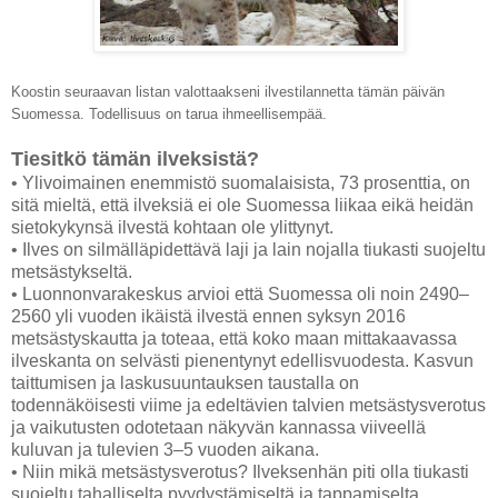
Koostin seuraavan listan valottaakseni ilvestilannetta tämän päivän
Suomessa. Todellisuus on tarua ihmeellisempää.
Tiesitkö tämän ilveksistä?
• Ylivoimainen enemmistö suomalaisista, 73 prosenttia, on
sitä mieltä, että ilveksiä ei ole Suomessa liikaa eikä heidän
sietokykynsä ilvestä kohtaan ole ylittynyt.
• Ilves on silmälläpidettävä laji ja lain nojalla tiukasti suojeltu
metsästykseltä.
• Luonnonvarakeskus arvioi että Suomessa oli noin 2490–
2560 yli vuoden ikäistä ilvestä ennen syksyn 2016
metsästyskautta ja toteaa, että koko maan mittakaavassa
ilveskanta on selvästi pienentynyt edellisvuodesta. Kasvun
taittumisen ja laskusuuntauksen taustalla on
todennäköisesti viime ja edeltävien talvien metsästysverotus
ja vaikutusten odotetaan näkyvän kannassa viiveellä
kuluvan ja tulevien 3–5 vuoden aikana.
• Niin mikä metsästysverotus? Ilveksenhän piti olla tiukasti
suojeltu tahalliselta pyydystämiseltä ja tappamiselta.