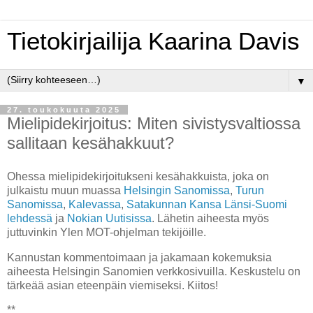
Tietokirjailija Kaarina Davis
▼
27. toukokuuta 2025
Mielipidekirjoitus: Miten sivistysvaltiossa
sallitaan kesähakkuut?
Ohessa mielipidekirjoitukseni kesähakkuista, joka on
julkaistu muun muassa
Helsingin Sanomissa
,
Turun
Sanomissa
,
Kalevassa
,
Satakunnan Kansa Länsi-Suomi
lehdessä
ja
Nokian Uutisissa
. Lähetin aiheesta myös
juttuvinkin Ylen MOT-ohjelman tekijöille.
Kannustan kommentoimaan ja jakamaan kokemuksia
aiheesta Helsingin Sanomien verkkosivuilla. Keskustelu on
tärkeää asian eteenpäin viemiseksi. Kiitos!
**