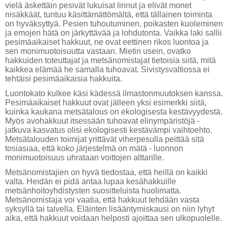
vielä äskettäin pesivät lukuisat linnut ja elivät monet
nisäkkäät, tuntuu käsittämättömältä, että tällainen toiminta
on hyväksyttyä. Pesien tuhoutuminen, poikasten kuoleminen
ja emojen hätä on järkyttävää ja lohdutonta. Vaikka laki sallii
pesimäaikaiset hakkuut, ne ovat eettinen rikos luontoa ja
sen monimuotoisuutta vastaan. Mietin usein, ovatko
hakkuiden toteuttajat ja metsänomistajat tietoisia siitä, mitä
kaikkea elämää he samalla tuhoavat. Sivistysvaltiossa ei
tehtäisi pesimäaikaisia hakkuita.
Luontokato kulkee käsi kädessä ilmastonmuutoksen kanssa.
Pesimäaikaiset hakkuut ovat jälleen yksi esimerkki siitä,
kuinka kaukana metsätalous on ekologisesta kestävyydestä.
Myös avohakkuut itsessään tuhoavat elinympäristöjä -
jatkuva kasvatus olisi ekologisesti kestävämpi vaihtoehto.
Metsätalouden toimijat yrittävät viherpesulla peittää sitä
tosiasiaa, että koko järjestelmä on mätä - luonnon
monimuotoisuus uhrataan voittojen alttarille.
Metsänomistajien on hyvä tiedostaa, että heillä on kaikki
valta. Heidän ei pidä antaa lupaa kesähakkuille
metsänhoitoyhdistysten suositteluista huolimatta.
Metsänomistaja voi vaatia, että hakkuut tehdään vasta
syksyllä tai talvella. Eläinten lisääntymiskausi on niin lyhyt
aika, että hakkuut voidaan helposti ajoittaa sen ulkopuolelle.