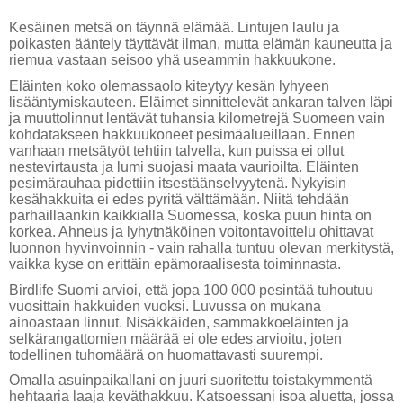
Kesäinen metsä on täynnä elämää. Lintujen laulu ja
poikasten ääntely täyttävät ilman, mutta elämän kauneutta ja
riemua vastaan seisoo yhä useammin hakkuukone.
Eläinten koko olemassaolo kiteytyy kesän lyhyeen
lisääntymiskauteen. Eläimet sinnittelevät ankaran talven läpi
ja muuttolinnut lentävät tuhansia kilometrejä Suomeen vain
kohdatakseen hakkuukoneet pesimäalueillaan. Ennen
vanhaan metsätyöt tehtiin talvella, kun puissa ei ollut
nestevirtausta ja lumi suojasi maata vaurioilta. Eläinten
pesimärauhaa pidettiin itsestäänselvyytenä. Nykyisin
kesähakkuita ei edes pyritä välttämään. Niitä tehdään
parhaillaankin kaikkialla Suomessa, koska puun hinta on
korkea. Ahneus ja lyhytnäköinen voitontavoittelu ohittavat
luonnon hyvinvoinnin - vain rahalla tuntuu olevan merkitystä,
vaikka kyse on erittäin epämoraalisesta toiminnasta.
Birdlife Suomi arvioi, että jopa 100 000 pesintää tuhoutuu
vuosittain hakkuiden vuoksi. Luvussa on mukana
ainoastaan linnut. Nisäkkäiden, sammakkoeläinten ja
selkärangattomien määrää ei ole edes arvioitu, joten
todellinen tuhomäärä on huomattavasti suurempi.
Omalla asuinpaikallani on juuri suoritettu toistakymmentä
hehtaaria laaja keväthakkuu. Katsoessani isoa aluetta, jossa