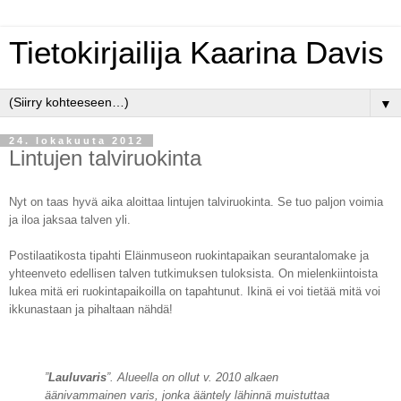
Tietokirjailija Kaarina Davis
▼
24. lokakuuta 2012
Lintujen talviruokinta
Nyt on taas hyvä aika aloittaa lintujen talviruokinta. Se tuo paljon voimia
ja iloa jaksaa talven yli.
Postilaatikosta tipahti Eläinmuseon ruokintapaikan seurantalomake ja
yhteenveto edellisen talven tutkimuksen tuloksista. On mielenkiintoista
lukea mitä eri ruokintapaikoilla on tapahtunut. Ikinä ei voi tietää mitä voi
ikkunastaan ja pihaltaan nähdä!
”
Lauluvaris
”. Alueella on ollut v. 2010 alkaen
äänivammainen varis, jonka ääntely lähinnä muistuttaa