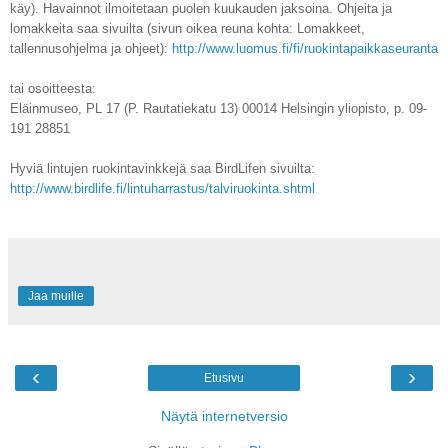
käy)
. Havainnot ilmoitetaan puolen kuukauden jaksoina. Ohjeita ja
lomakkeita saa sivuilta (sivun oikea reuna kohta: Lomakkeet,
tallennusohjelma ja ohjeet):
http://www.luomus.fi/fi/ruokintapaikkaseuranta
tai osoitteesta:
Eläinmuseo, PL 17 (P. Rautatiekatu 13) 00014 Helsingin yliopisto, p. 09-
191 28851
Hyviä lintujen ruokintavinkkejä saa BirdLifen sivuilta:
http://www.birdlife.fi/lintuharrastus/talviruokinta.shtml
Jaa muille
‹
›
Etusivu
Näytä internetversio