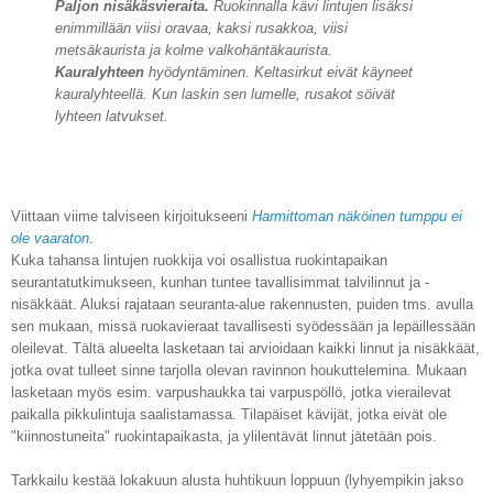
Paljon nisäkäsvieraita.
Ruokinnalla kävi lintujen lisäksi
enimmillään viisi oravaa, kaksi rusakkoa, viisi
metsäkaurista ja kolme valkohäntäkaurista.
Kauralyhteen
hyödyntäminen. Keltasirkut eivät käyneet
kauralyhteellä. Kun laskin sen lumelle, rusakot söivät
lyhteen latvukset.
Viittaan viime talviseen kirjoitukseeni
Harmit
toman n
äköinen tumppu ei
ole vaaraton
.
Kuka tahansa lintujen ruokkija voi osallistua ruokintapaikan
seurantatutkimukseen, kunhan tuntee tavallisimmat talvilinnut ja -
nisäkkäät. Aluksi rajataan seuranta-alue rakennusten, puiden tms. avulla
sen mukaan, missä ruokavieraat tavallisesti syödessään ja lepäillessään
oleilevat. Tältä alueelta lasketaan tai arvioidaan kaikki linnut ja nisäkkäät,
jotka ovat tulleet sinne tarjolla olevan ravinnon houkuttelemina. Mukaan
lasketaan myös esim. varpushaukka tai varpuspöllö, jotka vierailevat
paikalla pikkulintuja saalistamassa. Tilapäiset kävijät, jotka eivät ole
"kiinnostuneita" ruokintapaikasta, ja ylilentävät linnut jätetään pois.
Tarkkailu kestää lokakuun alusta huhtikuun loppuun (lyhyempikin jakso