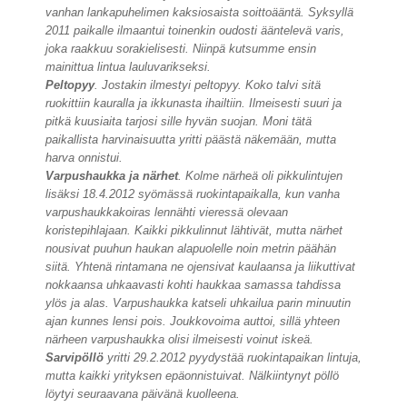
vanhan lankapuhelimen kaksiosaista soittoääntä. Syksyllä
2011 paikalle ilmaantui toinenkin oudosti ääntelevä varis,
joka raakkuu sorakielisesti. Niinpä kutsumme ensin
mainittua lintua lauluvarikseksi.
Peltopyy
. Jostakin ilmestyi peltopyy. Koko talvi sitä
ruokittiin kauralla ja ikkunasta ihailtiin. Ilmeisesti suuri ja
pitkä kuusiaita tarjosi sille hyvän suojan. Moni tätä
paikallista harvinaisuutta yritti päästä näkemään, mutta
harva onnistui.
Varpushaukka ja närhet
. Kolme närheä oli pikkulintujen
lisäksi 18.4.2012 syömässä ruokintapaikalla, kun vanha
varpushaukkakoiras lennähti vieressä olevaan
koristepihlajaan. Kaikki pikkulinnut lähtivät, mutta närhet
nousivat puuhun haukan alapuolelle noin metrin päähän
siitä. Yhtenä rintamana ne ojensivat kaulaansa ja liikuttivat
nokkaansa uhkaavasti kohti haukkaa samassa tahdissa
ylös ja alas. Varpushaukka katseli uhkailua parin minuutin
ajan kunnes lensi pois. Joukkovoima auttoi, sillä yhteen
närheen varpushaukka olisi ilmeisesti voinut iskeä.
Sarvipöllö
yritti 29.2.2012 pyydystää ruokintapaikan lintuja,
mutta kaikki yrityksen epäonnistuivat. Nälkiintynyt pöllö
löytyi seuraavana päivänä kuolleena.