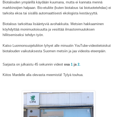
Biotalouden ympärillä käydään kuumana, mutta ei kannata mennä
markkinoijien halpaan. Bio-etuliite (kuten biotalous tai biotuotetehdas) ei
tarkoita ekoa tai sisällä automaattisesti ekologista kestävyyttä.
Biotalous tarkoittaa lisääntyviä avohakkuita. Metsien hakkaaminen
köyhdyttää monimuotoisuutta ja vesittää ilmastonmuutoksen
hillitsemiseksi tehdyn työn.
Katso Luonnonsuojeluliiton lyhyet alle minuutin YouTube-videotietoiskut
biotalouden vaikutuksesta Suomen metsiin ja jaa videoita eteenpäin.
Sarjasta on julkaistu 45 sekunnin videot
osa
1
ja
2.
Kiitos Mardelle alla olevasta meemistä! Tylyä touhua.