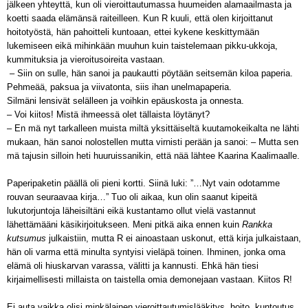
jälkeen yhteyttä, kun oli vieroittautumassa huumeiden alamaailmasta ja
koetti saada elämänsä raiteilleen. Kun R kuuli, että olen kirjoittanut
hoitotyöstä, hän pahoitteli kuntoaan, ettei kykene keskittymään
lukemiseen eikä mihinkään muuhun kuin taistelemaan pikku-ukkoja,
kummituksia ja vieroitusoireita vastaan.
– Siin on sulle, hän sanoi ja paukautti pöytään seitsemän kiloa paperia.
Pehmeää, paksua ja viivatonta, siis ihan unelmapaperia.
Silmäni lensivät selälleen ja voihkin epäuskosta ja onnesta.
– Voi kiitos! Mistä ihmeessä olet tällaista löytänyt?
– En mä nyt tarkalleen muista miltä yksittäiseltä kuutamokeikalta ne lähti
mukaan, hän sanoi nolostellen mutta virnisti perään ja sanoi: – Mutta sen
mä tajusin silloin heti huuruissanikin, että nää lähtee Kaarina Kaalimaalle.
Paperipaketin päällä oli pieni kortti. Siinä luki: ”…Nyt vain odotamme
rouvan seuraavaa kirja…”
Tuo
oli aikaa, kun olin saanut kipeitä
lukutorjuntoja läheisiltäni eikä kustantamo ollut vielä vastannut
lähettämääni käsikirjoitukseen.
Meni pitkä aika ennen kuin
Rankka
kutsumus
julkaistiin, mutta R ei ainoastaan uskonut, että kirja julkaistaan,
hän oli varma että minulta syntyisi vieläpä toinen. Ihminen, jonka oma
elämä oli hiuskarvan varassa, välitti ja kannusti. Ehkä hän tiesi
kirjaimellisesti millaista on taistella omia
demonejaan
vastaan. Kiitos R!
Ei auta vaikka olisi minkälainen vieroittautumislääkitys, hoito, kuntoutus