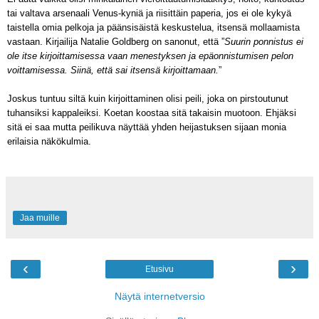
tai valtava arsenaali Venus-kyniä ja riisittäin paperia, jos ei ole kykyä
taistella omia pelkoja ja päänsisäistä keskustelua, itsensä mollaamista
vastaan. Kirjailija Natalie Goldberg on sanonut, että ”
Suurin ponnistus ei
ole itse kirjoittamisessa vaan menestyksen ja epäonnistumisen pelon
voittamisessa. Siinä, että sai itsensä kirjoittamaan.
”
Joskus tuntuu siltä kuin kirjoittaminen olisi peili, joka on pirstoutunut
tuhansiksi kappaleiksi. Koetan koostaa sitä takaisin muotoon. Ehjäksi
sitä ei saa mutta peilikuva näyttää yhden heijastuksen sijaan monia
erilaisia näkökulmia.
Jaa muille
‹
›
Etusivu
Näytä internetversio