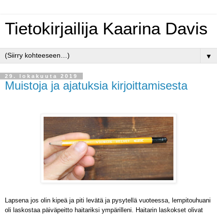
Tietokirjailija Kaarina Davis
▼
29. lokakuuta 2019
Muistoja ja ajatuksia kirjoittamisesta
Lapsena jos olin kipeä ja piti levätä ja pysytellä vuoteessa, lempitouhuani
oli laskostaa päiväpeitto haitariksi ympärilleni. Haitarin laskokset olivat