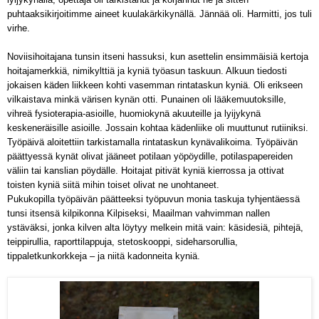
puhtaaksikirjoitimme aineet kuulakärkikynällä. Jännää oli. Harmitti, jos tuli
virhe.
Noviisihoitajana tunsin itseni hassuksi, kun asettelin ensimmäisiä kertoja
hoitajamerkkiä, nimikylttiä ja kyniä työasun taskuun. Alkuun tiedosti
jokaisen käden liikkeen kohti vasemman rintataskun kyniä. Oli erikseen
vilkaistava minkä värisen kynän otti. Punainen oli lääkemuutoksille,
vihreä fysioterapia-asioille, huomiokynä akuuteille ja lyijykynä
keskeneräisille asioille. Jossain kohtaa kädenliike oli muuttunut rutiiniksi.
Työpäivä aloitettiin tarkistamalla rintataskun kynävalikoima. Työpäivän
päättyessä kynät olivat jääneet potilaan yöpöydille, potilaspapereiden
väliin tai kanslian pöydälle. Hoitajat pitivät kyniä kierrossa ja ottivat
toisten kyniä siitä mihin toiset olivat ne unohtaneet.
Pukukopilla työpäivän päätteeksi työpuvun monia taskuja tyhjentäessä
tunsi itsensä kilpikonna Kilpiseksi, Maailman vahvimman nallen
ystäväksi, jonka kilven alta löytyy melkein mitä vain: käsidesiä, pihtejä,
teippirullia, raporttilappuja, stetoskooppi, sideharsorullia,
tippaletkunkorkkeja – ja niitä kadonneita kyniä.