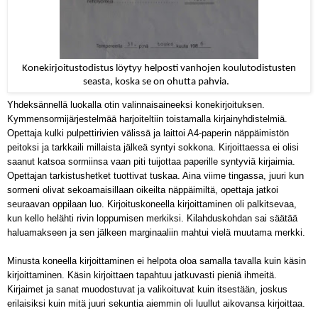
Konekirjoitustodistus löytyy helposti vanhojen koulutodistusten
seasta, koska se on ohutta pahvia.
Yhdeksännellä luokalla otin valinnaisaineeksi konekirjoituksen.
Kymmensormijärjestelmää harjoiteltiin toistamalla kirjainyhdistelmiä.
Opettaja kulki pulpettirivien välissä ja laittoi A4-paperin näppäimistön
peitoksi ja tarkkaili millaista jälkeä syntyi sokkona. Kirjoittaessa ei olisi
saanut katsoa sormiinsa vaan piti tuijottaa paperille syntyviä kirjaimia.
Opettajan tarkistushetket tuottivat tuskaa. Aina viime tingassa, juuri kun
sormeni olivat sekoamaisillaan oikeilta näppäimiltä, opettaja jatkoi
seuraavan oppilaan luo. Kirjoituskoneella kirjoittaminen oli palkitsevaa,
kun
kello helähti rivin loppumisen
merkiksi. Kilahduskohdan sai säätää
haluamakseen ja sen jälkeen marginaaliin mahtui vielä muutama merkki.
Minusta koneella kirjoittaminen
ei helpota oloa samalla tavalla kuin käsin
kirjoittaminen. Käsin kirjoittaen tapahtuu jatkuvasti pieniä ihmeitä.
Kirjaimet ja sanat muodostuvat ja valikoituvat kuin itsestään, joskus
erilaisiksi kuin mitä juuri sekuntia aiemmin oli luullut aikovansa kirjoittaa.