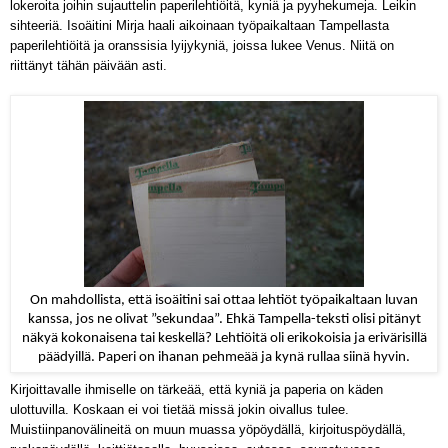
lokeroita joihin sujauttelin paperilehtiöitä, kyniä ja pyyhekumeja. Leikin
sihteeriä. Isoäitini Mirja haali aikoinaan työpaikaltaan Tampellasta
paperilehtiöitä ja oranssisia lyijykyniä, joissa lukee Venus. Niitä on
riittänyt tähän päivään asti.
On mahdollista, että isoäitini sai ottaa lehtiöt työpaikaltaan luvan
kanssa, jos ne olivat ”sekundaa”. Ehkä Tampella-teksti olisi pitänyt
näkyä kokonaisena tai keskellä? Lehtiöitä oli erikokoisia ja erivärisillä
päädyillä. Paperi on ihanan pehmeää ja kynä rullaa siinä hyvin.
Kirjoittavalle ihmiselle on tärkeää, että kyniä ja paperia on käden
ulottuvilla. Koskaan ei voi tietää missä jokin oivallus tulee.
Muistiinpanovälineitä on muun muassa yöpöydällä, kirjoituspöydällä,