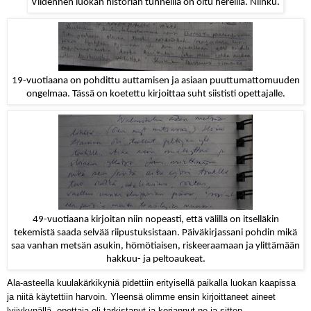
Viidennen luokan historian tunneilla on oltu hereillä. Niinku.
19-vuotiaana on pohdittu auttamisen ja asiaan puuttumattomuuden
ongelmaa. Tässä on koetettu kirjoittaa suht siististi opettajalle.
49-vuotiaana kirjoitan niin nopeasti, että välillä on itselläkin
tekemistä saada selvää riipustuksistaan. Päiväkirjassani pohdin mikä
saa vanhan metsän asukin, hömötiaisen, riskeeraamaan ja ylittämään
hakkuu- ja peltoaukeat.
Ala-asteella kuulakärkikyniä pidettiin erityisellä paikalla luokan kaapissa
ja niitä käytettiin harvoin. Yleensä olimme ensin kirjoittaneet aineet
lyijykynällä, opettaja oli tarkistanut ja korjannut ne ja sitten