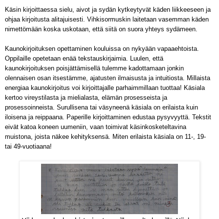
Käsin kirjoittaessa sielu, aivot ja sydän kytkeytyvät käden liikkeeseen ja
ohjaa kirjoitusta alitajuisesti. Vihkisormuskin laitetaan vasemman käden
nimettömään koska uskotaan, että siitä on suora yhteys sydämeen.
Kaunokirjoituksen opettaminen kouluissa on nykyään vapaaehtoista.
Oppilaille opetetaan enää tekstauskirjaimia. Luulen, että
kaunokirjoituksen poisjättämisellä tulemme kadottamaan jonkin
olennaisen osan itsestämme, ajatusten ilmaisusta ja intuitiosta. Millaista
energiaa kaunokirjoitus voi kirjoittajalle parhaimmillaan tuottaa!
Käsiala
kertoo vireystilasta ja mielialasta, elämän prosesseista ja
prosessoinneista.
Surullisena tai väsyneenä käsiala on erilaista kuin
iloisena ja reippaana. P
aperille kirjoittaminen edustaa pysyvyyttä. Tekstit
eivät katoa koneen uumeniin, vaan toimivat käsinkosketeltavina
muistona, joista näkee kehityksensä. Miten erilaista käsiala on 11-, 19-
tai 49-vuotiaana!