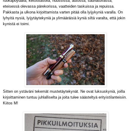
ruokapöydällä, keittiötasolla, huussissa, autossa, saunatuvassa,
eteisessä olevassa pärekorissa, vaatteiden taskuissa ja repuissa.
Pakkasta ja ulkona kirjoittamista varten pitää olla lyijykyniä varalla. On
lyhyitä nysiä, lyijytäytekyniä ja ylimääräisiä kyniä siltä varalta, että jokin
kynistä ei toimi.
Sitten on ystäväni tekemät mustetäytekynät. Ne ovat luksuskyniä, joilla
kirjoittaminen tuntuu juhlalliselta ja joita tulee säästeltyä erityistilanteisiin.
Kiitos M!