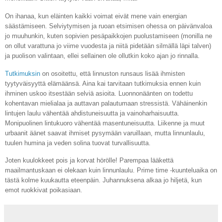
On ihanaa, kun eläinten kaikki voimat eivät mene vain energian
säästämiseen. Selviytymisen ja ruoan etsimisen ohessa on päivänvaloa
jo muuhunkin, kuten sopivien pesäpaikkojen puolustamiseen (monilla ne
on ollut varattuna jo viime vuodesta ja niitä pidetään silmällä läpi talven)
ja puolison valintaan, ellei sellainen ole ollutkin koko ajan jo rinnalla.
Tutkimuksin
on osoitettu, että linnuston runsaus lisää ihmisten
tyytyväisyyttä elämäänsä. Aina kai tarvitaan tutkimuksia ennen kuin
ihminen uskoo itsestään selviä asioita. Luonnonäänten on todettu
kohentavan mielialaa ja auttavan palautumaan stressistä. Vähäinenkin
lintujen laulu vähentää ahdistuneisuutta ja vainoharhaisuutta.
Monipuolinen lintukuoro vähentää masentuneisuutta. Liikenne ja muut
urbaanit äänet saavat ihmiset pysymään varuillaan, mutta linnunlaulu,
tuulen humina ja veden solina tuovat turvallisuutta.
Joten kuulokkeet pois ja korvat hörölle! Parempaa lääkettä
maailmantuskaan ei olekaan kuin linnunlaulu. Prime time -kuunteluaika on
tästä kolme kuukautta eteenpäin. Juhannuksena alkaa jo hiljetä, kun
emot ruokkivat poikasiaan.