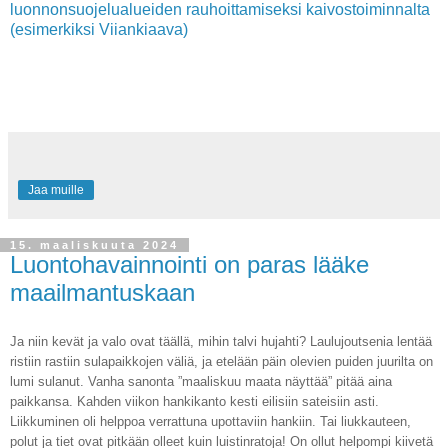
luonnonsuojelualueiden rauhoittamiseksi kaivostoiminnalta
(esimerkiksi Viiankiaava)
Jaa muille
15. maaliskuuta 2024
Luontohavainnointi on paras lääke
maailmantuskaan
Ja niin kevät ja valo ovat täällä, mihin talvi hujahti? Laulujoutsenia lentää
ristiin rastiin sulapaikkojen väliä, ja etelään päin olevien puiden juurilta on
lumi sulanut. Vanha sanonta ”maaliskuu maata näyttää” pitää aina
paikkansa. Kahden viikon hankikanto kesti eilisiin sateisiin asti.
Liikkuminen oli helppoa verrattuna upottaviin hankiin. Tai liukkauteen,
polut ja tiet ovat pitkään olleet kuin luistinratoja! On ollut helpompi kiivetä