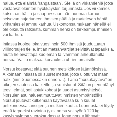
halua, että eläimiä ”rangaistaan”. Siellä on virkamiehiä jotka
vastaavat eläinten hyökkäysten torjunnasta. Jos virkamies
kutsutaan hätiin ja saapuessaan hän huomaa karhun
seisovan nujertuneen ihmisen päällä ja raatelevan häntä,
virkamies ei ammu karhua. Uskontonsa mukaan hänellä ei
ole oikeutta ratkaista, kumman henki on tärkeämpi, ihmisen
vai karhun.
Intiassa kuolee joka vuosi noin 500 ihmistä jouduttuaan
villinorsujen tielle. Intian metsänvartijat selvittävät tapauksia,
mutta he eivät tapa kuoleman tai vamman aiheuttanutta
norsua. Valtio maksaa korvauksia uhrien omaisille.
Norsut koettavat elää suurten metsiköiden jäännöksissä.
Aikoinaan Intiassa oli suuret metsät, jotka ulottuivat maan
halki (niin Suomessakin ennen…). Tämä ”norsukäytävä” on
aikojen saatossa katkeillut ja supistunut. Sitä on pienentänyt
teeviljelmät, sotilastukikohdat ja uudet asumisyhteisöt.
Norsujen asuinalueet muuttuvat ihmisten ympäristöiksi.
Norsut joutuvat kulkemaan käytävässä kuin kuulat
pelikoneessa, ansojen ja mutkien kautta. Luonnosta ei löydy
enää tarpeeksi ravintoa (yksi norsu voi syödä 120 kg
kasvisravintoa vuorokaudessa), joten norsut lähtevät