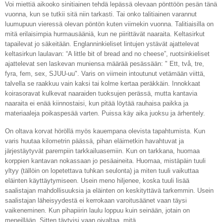
Voi miettiä aikooko sinitiainen tehdä lepässä olevaan pönttöön pesän tänä
vuonna, kun se tutkii sitä niin tarkasti. Tai onko talitiainen varannut
luumupuun vieressä olevan pöntön kuten viimekin vuonna. Talitiaisilla on
mitä erilaisimpia hurmausääniä, kun ne piirittävät naaraita. Keltasirkut
tapailevat jo säkeitään. Englanninkieliset lintujen ystävät ajattelevat
keltasirkun laulavan: “A little bit of bread and no cheese”, ruotsinkieliset
ajattelevat sen laskevan muniensa määrää pesässään: " Ett, två, tre,
fyra, fem, sex, SJUU-uu". Varis on viimein intoutunut vetämään viittä,
talvella se raakkuu vain kaksi tai kolme kertaa peräkkäin. Innokkaat
koirasoravat kulkevat naaraiden tuoksujen perässä, mutta kantavia
naaraita ei enää kiinnostaisi, kun pitää löytää rauhaisa paikka ja
materiaaleja poikaspesää varten. Puissa käy aika juoksu ja ärhentely.
On oltava korvat höröllä myös kauempana olevista tapahtumista. Kun
varis huutaa kilometrin päässä, pihan eläimetkin havahtuvat ja
järjestäytyvät parempiin tarkkailuasemiin. Kun on tarkkana, huomaa
korppien kantavan nokassaan jo pesäaineita. Huomaa, mistäpäin tuuli
yltyy (tällöin on lopetettava tuhkan seulonta) ja miten tuuli vaikuttaa
eläinten käyttäytymiseen. Usein meno hiljenee, koska tuuli lisää
saalistajan mahdollisuuksia ja eläinten on keskityttävä tarkemmin. Usein
saalistajan läheisyydestä ei kerrokaan varoitusäänet vaan täysi
vaikeneminen. Kun pihapiirin laulu loppuu kuin seinään, jotain on
meneillään. Sitten täytyisi vaan oivaltaa, mitä.