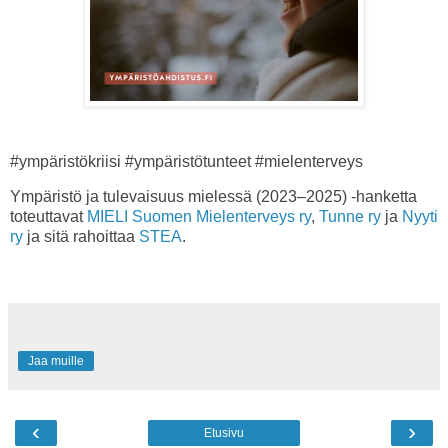
#ympäristökriisi #ympäristötunteet #mielenterveys
Ympäristö ja tulevaisuus mielessä (2023–2025) -hanketta
toteuttavat
MIELI Suomen Mielenterveys ry
,
Tunne ry
ja
Nyyti
ry
ja sitä rahoittaa
STEA
.
Jaa muille
‹
›
Etusivu