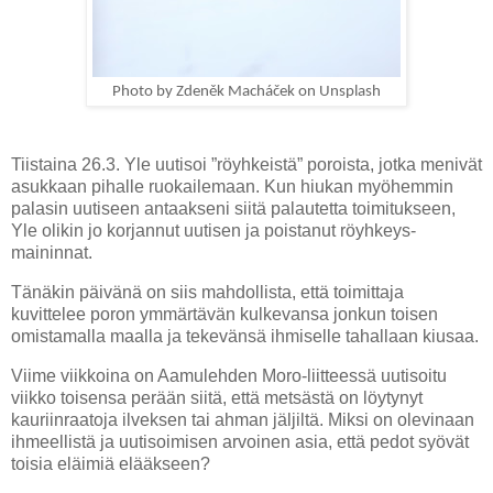
Photo by Zdeněk Macháček on Unsplash
Tiistaina 26.3. Yle uutisoi ”röyhkeistä” poroista, jotka menivät
asukkaan pihalle ruokailemaan. Kun hiukan myöhemmin
palasin uutiseen antaakseni siitä palautetta toimitukseen,
Yle olikin jo korjannut uutisen ja poistanut röyhkeys-
maininnat.
Tänäkin päivänä on siis mahdollista, että toimittaja
kuvittelee poron ymmärtävän kulkevansa jonkun toisen
omistamalla maalla ja tekevänsä ihmiselle tahallaan kiusaa.
Viime viikkoina on Aamulehden Moro-liitteessä uutisoitu
viikko toisensa perään siitä, että metsästä on löytynyt
kauriinraatoja ilveksen tai ahman jäljiltä. Miksi on olevinaan
ihmeellistä ja uutisoimisen arvoinen asia, että pedot syövät
toisia eläimiä elääkseen?