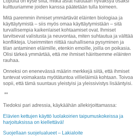
Lopulta on kyse siitä, mitkä asiat halutaan hyväksyä osaksi
kulttuuriamme joiden kanssa päätetään tulla toimeen.
Mitä paremmin ihmiset ymmärtävät eläinten biologiaa ja
käyttäytymistä – siis myös omaa käyttäytymistään – sitä
turvallisempia kaikenlaiset kohtaamiset ovat. Ihmiset
tarvitsevat valistusta ja neuvontaa, miten suhtautua ja välttää
konflikteja. Useimmiten riittää rauhallisena pysyminen ja
tilan antaminen eläimille, etenkin emoille, joilla on poikasia.
Olisi tärkeä ymmärtää, että
me
ihmiset häiritsemme
eläinten
rauhaa.
Onneksi on enenevässä määrin merkkejä siitä, että ihmiset
tuntevat voimakasta myötätuntoa villieläimiä kohtaan. Toivoa
sopii, että tämä suuntaus yleistyisi ja yleissivistys lisääntyisi.
**
Tiedoksi pari adressia, käykäähän allekirjoittamassa:
Elävien kettujen käyttö luolakoirien taipumuskokeissa ja
harjoituksissa on kiellettävä!
Suojellaan suojelualueet – Lakialoite