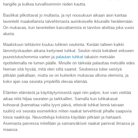
hangille ja kulkea turvallisemmin niiden kautta.
Basilikat pilkottavat jo mullasta, ja nyt nousukuun aikaan aion kantaa
laventelit maakellarista talvehtimasta aurinkoiselle ikkunalle heräilemään.
On mukavaa, kun laventelien kasvattamista ei tarvitse aloittaa joka vuosi
alusta.
Maaliskuun tehtäviini kuuluu tuhkien seulonta. Kerään talteen kaikki
lämmityskauden aikana kertyneet tuhkat. Seulon niistä kekäleet erikseen
puunistutushommia varten ja
palautan tuhkat
takaisin metsään
ripottelemalla ne lumen päälle. Minulle on tärkeää palauttaa metsälle edes
hieman sitä hyvää, mitä olen siltä saanut. Seuloessa tulee seistyä
pitkään paikallaan, mutta se on kuitenkin mukavaa ulkona olemista, ja
koko ajan saa seurata ympärillä olevaa elämää.
Eläinten elämästä ja käyttäytymisestä oppii niin paljon, kun vain viettää
aikaa niitä hiljaa seuraten ja tarkkaillen. Samalla kun tuhkakasat
kohoavat (kannattaa valita tyyni päivä, etteivät tuhkat lennä taivaan
tuuliin) voi seurata esimerkiksi miten naakat tervehtivät pihalle saapuvia
toisia naakkoja. Neuvotteluja koloista käydään pitkään ja hartaasti.
Asemasta parvessa mitellään ja samanväkiset naakat painivat ilmassa ja
maassa.