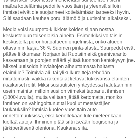
määrä kotieläimiä pedoille vuosittain ja yleensä silloin
ihmiset eivät ole suojanneet kotieläimiään tarpeeksi hyvin.
Silti saadaan kauhea poru, älämölö ja uutisointi aikaiseksi.
Media voisi suurpeto-klikkiotsikoiden sijaan nostaa
keskusteluun toisenlaisia aiheita. Esimerkiksi voitaisiin
keskustella poronhoitoalueen ongelmista, onko alueen
oltava niin laaja, 36 % Suomen pinta-alasta. Suurpedot eivät
pääse liikkumaan Norjaan tai Ruotsiin eikä geenivaranto
kasvamaan ja porojen määrä ylittää luonnon kantokyvyn jne.
Miksei uutisoida hirviaitojen aiheuttamasta haitasta
eläimille? Toimivia ali- tai ylikulkureittejä tehdään
mitättömästi, vaikka rakentajat tietävät tukkivansa eläinten
ikiaikaiset reitit. Miksi susiuutisten yhteydessä halutaan niin
usein mainita, milloin susi on viimeksi tappanut ihmisen
(1800-luvulla), mutta valitaan jättää kertomatta, moniko
ihminen on vahingoittunut tai kuollut metsästäjien
laukauksiin? Ihmisiä kuolee vuosittain auto-
onnettomuuksissa, eikä kenellekään tule mieleenkään
kieltää autoja. Ihminen pitää silti itseään loogisena ja
järkiperäisenä olentona. Kaukana siitä.