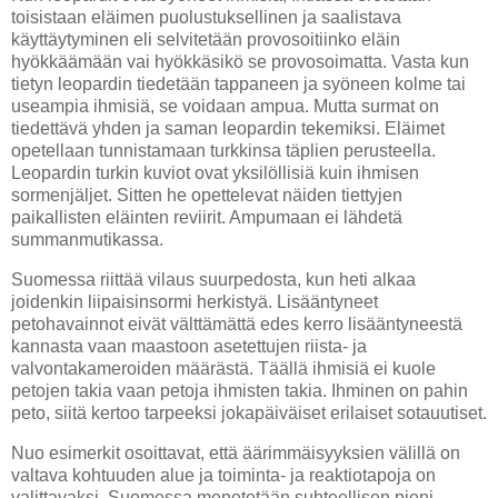
toisistaan eläimen puolustuksellinen ja saalistava
käyttäytyminen eli selvitetään provosoitiinko eläin
hyökkäämään vai hyökkäsikö se provosoimatta. Vasta kun
tietyn leopardin tiedetään tappaneen ja syöneen kolme tai
useampia ihmisiä, se voidaan ampua. Mutta surmat on
tiedettävä yhden ja saman leopardin tekemiksi. Eläimet
opetellaan tunnistamaan turkkinsa täplien perusteella.
Leopardin turkin kuviot ovat yksilöllisiä kuin ihmisen
sormenjäljet. Sitten he opettelevat näiden tiettyjen
paikallisten eläinten reviirit. Ampumaan ei lähdetä
summanmutikassa.
Suomessa riittää vilaus suurpedosta, kun heti alkaa
joidenkin liipaisinsormi herkistyä. Lisääntyneet
petohavainnot eivät välttämättä edes kerro lisääntyneestä
kannasta vaan maastoon asetettujen riista- ja
valvontakameroiden määrästä. Täällä ihmisiä ei kuole
petojen takia vaan petoja ihmisten takia. Ihminen on pahin
peto, siitä kertoo tarpeeksi jokapäiväiset erilaiset sotauutiset.
Nuo esimerkit osoittavat, että äärimmäisyyksien välillä on
valtava kohtuuden alue ja toiminta- ja reaktiotapoja on
valittavaksi. Suomessa menetetään suhteellisen pieni