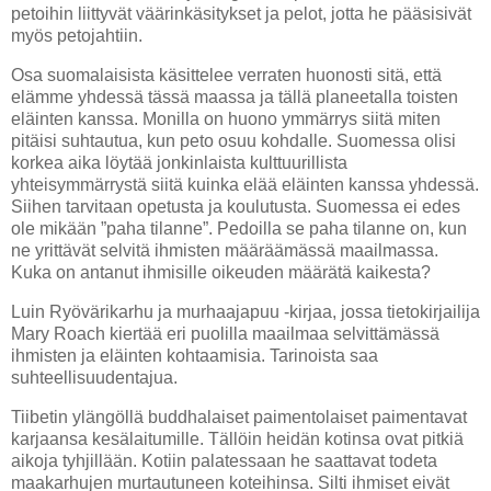
petoihin liittyvät väärinkäsitykset ja pelot, jotta he pääsisivät
myös petojahtiin.
Osa suomalaisista käsittelee verraten huonosti sitä, että
elämme yhdessä tässä maassa ja tällä planeetalla toisten
eläinten kanssa. Monilla on huono ymmärrys siitä miten
pitäisi suhtautua, kun peto osuu kohdalle. Suomessa olisi
korkea aika löytää jonkinlaista kulttuurillista
yhteisymmärrystä siitä kuinka elää eläinten kanssa yhdessä.
Siihen tarvitaan opetusta ja koulutusta. Suomessa ei edes
ole mikään ”paha tilanne”. Pedoilla se paha tilanne on, kun
ne yrittävät selvitä ihmisten määräämässä maailmassa.
Kuka on antanut ihmisille oikeuden määrätä kaikesta?
Luin Ryövärikarhu ja murhaajapuu -kirjaa, jossa tietokirjailija
Mary Roach kiertää eri puolilla maailmaa selvittämässä
ihmisten ja eläinten kohtaamisia. Tarinoista saa
suhteellisuudentajua.
Tiibetin ylängöllä buddhalaiset paimentolaiset paimentavat
karjaansa kesälaitumille. Tällöin heidän kotinsa ovat pitkiä
aikoja tyhjillään. Kotiin palatessaan he saattavat todeta
maakarhujen murtautuneen koteihinsa. Silti ihmiset eivät