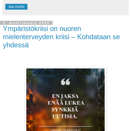
Jaa muille
7. maaliskuuta 2024
Ympäristökriisi on nuoren
mielenterveyden kriisi – Kohdataan se
yhdessä