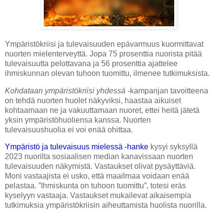
Ympäristökriisi ja tulevaisuuden epävarmuus kuormittavat
nuorten mielenterveyttä. Jopa 75 prosenttia nuorista pitää
tulevaisuutta pelottavana ja 56 prosenttia ajattelee
ihmiskunnan olevan tuhoon tuomittu, ilmenee tutkimuksista.
Kohdataan ympäristökriisi yhdessä -
kampanjan tavoitteena
on tehdä nuorten huolet näkyviksi, haastaa aikuiset
kohtaamaan ne ja vakuuttamaan nuoret, ettei heitä jätetä
yksin ympäristöhuoliensa kanssa. Nuorten
tulevaisuushuolia ei voi enää ohittaa.
Ympäristö ja tulevaisuus mielessä -hanke
kysyi syksyllä
2023 nuorilta sosiaalisen median kanavissaan nuorten
tulevaisuuden näkymistä. Vastaukset olivat pysäyttäviä.
Moni vastaajista ei usko, että maailmaa voidaan enää
pelastaa. ”Ihmiskunta on tuhoon tuomittu”, totesi eräs
kyselyyn vastaaja. Vastaukset mukailevat aikaisempia
tutkimuksia ympäristökriisin aiheuttamista huolista nuorilla.