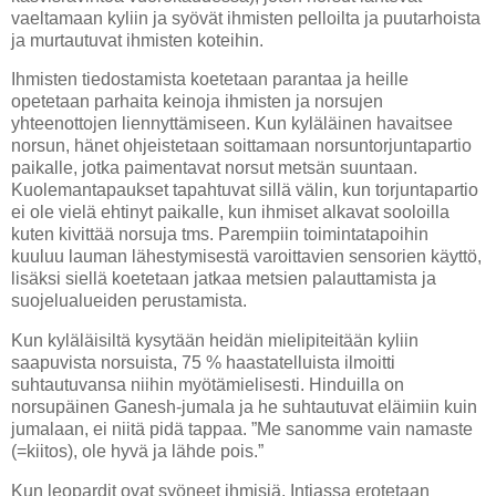
vaeltamaan kyliin ja syövät ihmisten pelloilta ja puutarhoista
ja murtautuvat ihmisten koteihin.
Ihmisten tiedostamista koetetaan parantaa ja heille
opetetaan parhaita keinoja ihmisten ja norsujen
yhteenottojen liennyttämiseen. Kun kyläläinen havaitsee
norsun, hänet ohjeistetaan soittamaan norsuntorjuntapartio
paikalle, jotka paimentavat norsut metsän suuntaan.
Kuolemantapaukset tapahtuvat sillä välin, kun torjuntapartio
ei ole vielä ehtinyt paikalle, kun ihmiset alkavat sooloilla
kuten kivittää norsuja tms. Parempiin toimintatapoihin
kuuluu lauman lähestymisestä varoittavien sensorien käyttö,
lisäksi siellä koetetaan jatkaa metsien palauttamista ja
suojelualueiden perustamista.
Kun kyläläisiltä kysytään heidän mielipiteitään kyliin
saapuvista norsuista, 75 % haastatelluista ilmoitti
suhtautuvansa niihin myötämielisesti. Hinduilla on
norsupäinen Ganesh-jumala ja he suhtautuvat eläimiin kuin
jumalaan, ei niitä pidä tappaa. ”Me sanomme vain namaste
(=kiitos), ole hyvä ja lähde pois.”
Kun leopardit ovat syöneet ihmisiä, Intiassa erotetaan