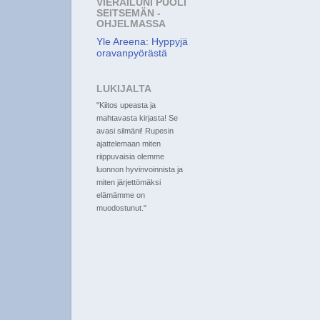
VIERAILUNI PUOLI
SEITSEMÄN -
OHJELMASSA
Yle Areena: Hyppyjä
oravanpyörästä
LUKIJALTA
"Kiitos upeasta ja
mahtavasta kirjasta! Se
avasi silmäni! Rupesin
ajattelemaan miten
riippuvaisia olemme
luonnon hyvinvoinnista ja
miten järjettömäksi
elämämme on
muodostunut."