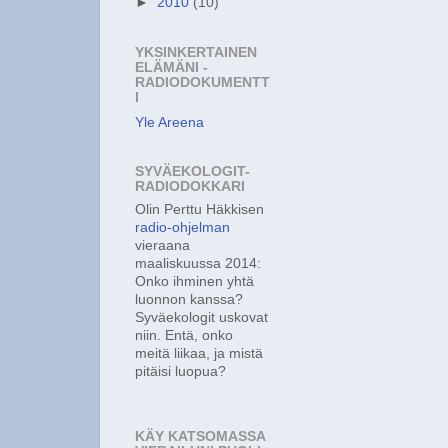
►
2010
(10)
YKSINKERTAINEN
ELÄMÄNI -
RADIODOKUMENTT
I
Yle Areena
SYVÄEKOLOGIT-
RADIODOKKARI
Olin Perttu Häkkisen
radio-ohjelman
vieraana
maaliskuussa 2014:
Onko ihminen yhtä
luonnon kanssa?
Syväekologit uskovat
niin. Entä, onko
meitä liikaa, ja mistä
pitäisi luopua?
KÄY KATSOMASSA