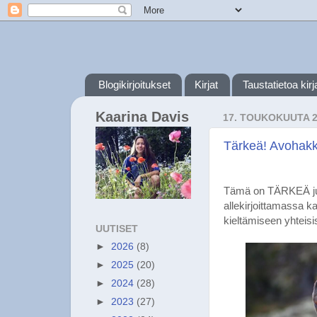
Blogikirjoitukset
Kirjat
Taustatietoa kirja
Kaarina Davis
17. TOUKOKUUTA 
Tärkeä! Avohakku
Tämä on TÄRKEÄ jutt
allekirjoittamassa k
kieltämiseen yhteis
UUTISET
►
2026
(8)
►
2025
(20)
►
2024
(28)
►
2023
(27)