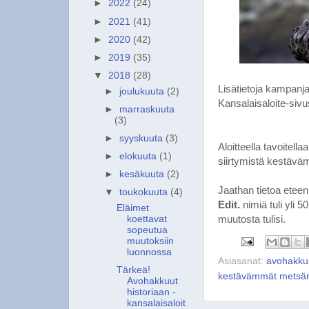
►
2022
(24)
►
2021
(41)
►
2020
(42)
►
2019
(35)
▼
2018
(28)
Lisätietoja kampanja
►
joulukuuta
(2)
Kansalaisaloite-sivu
►
marraskuuta
(3)
►
syyskuuta
(3)
Aloitteella tavoitel
►
elokuuta
(1)
siirtymistä kestävä
►
kesäkuuta
(2)
Jaathan tietoa etee
▼
toukokuuta
(4)
Edit.
nimiä tuli yli 
Eläimet
muutosta tulisi.
koettavat
sopeutua
muutoksiin
luonnossa
Asiasanat:
avohakkui
Tärkeä!
kestävämmät metsän
Avohakkuut
historiaan -
kansalaisaloit