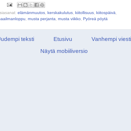
siasanat:
elämänmuutos
,
kerskakulutus
,
kiitollisuus
,
kiitospäivä
,
aailmanloppu
,
musta perjanta
,
musta viikko
,
Pyöreä pöytä
udempi teksti
Etusivu
Vanhempi viest
Näytä mobiiliversio