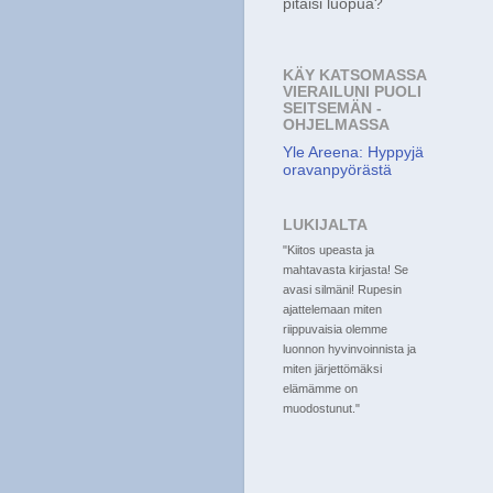
pitäisi luopua?
KÄY KATSOMASSA
VIERAILUNI PUOLI
SEITSEMÄN -
OHJELMASSA
Yle Areena: Hyppyjä
oravanpyörästä
LUKIJALTA
"Kiitos upeasta ja
mahtavasta kirjasta! Se
avasi silmäni! Rupesin
ajattelemaan miten
riippuvaisia olemme
luonnon hyvinvoinnista ja
miten järjettömäksi
elämämme on
muodostunut."