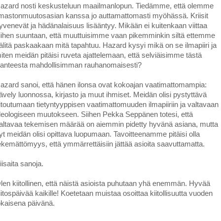
azard nosti keskusteluun maailmanlopun. Tiedämme, että olemme
lmastonmuutosasian kanssa jo auttamattomasti myöhässä. Kriisit
yvenevät ja hädänalaisuus lisääntyy. Mikään ei kuitenkaan viittaa
iihen suuntaan, että muuttuisimme vaan pikemminkin siltä ettemme
älitä paskaakaan mitä tapahtuu. Hazard kysyi mikä on se ilmapiiri ja
iten meidän pitäisi ruveta ajattelemaan, että selviäisimme tästä
ilanteesta mahdollisimman rauhanomaisesti?
azard sanoi, että hänen ilonsa ovat kokoajan vaatimattomampia:
ävely luonnossa, kirjasto ja muut ihmiset. Meidän olisi pystyttävä
itoutumaan tietyntyyppisen vaatimattomuuden ilmapiiriin ja valtavaan
deologiseen muutokseen. Siihen Pekka Seppänen totesi, että
altavaa tekemisen määrää on aiemmin pidetty hyvänä asiana, mutta
yt meidän olisi opittava luopumaan. Tavoitteenamme pitäisi olla
ekemättömyys, että ymmärrettäisiin jättää asioita saavuttamatta.
iisaita sanoja.
len kiitollinen, että näistä asioista puhutaan yhä enemmän. Hyvää
iitospäivää kaikille! Koetetaan muistaa osoittaa kiitollisuutta vuoden
okaisena päivänä.