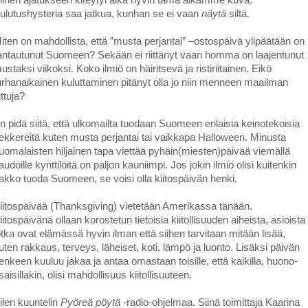
ulutushysteria saa jatkua, kunhan se ei vaan
näytä
siltä.
iten on mahdollista, että ”musta perjantai” –ostospäivä ylipäätään on
antautunut Suomeen? Sekään ei riittänyt vaan homma on laajentunut
ustaksi viikoksi. Koko ilmiö on häiritsevä ja ristiriitainen. Eikö
urhanaikainen kuluttaminen pitänyt olla jo niin menneen maailman
uttuja?
n pidä siitä, että ulkomailta tuodaan Suomeen erilaisia keinotekoisia
ekkereitä kuten musta perjantai tai vaikkapa Halloween. Minusta
uomalaisten hiljainen tapa viettää pyhäin(miesten)päivää viemällä
audoille kynttilöitä on paljon kauniimpi. Jos jokin ilmiö olisi kuitenkin
akko tuoda Suomeen, se voisi olla kiitospäivän henki.
iitospäivää (Thanksgiving) vietetään Amerikassa tänään.
iitospäivänä ollaan korostetun tietoisia kiitollisuuden aiheista, asioista
otka ovat elämässä hyvin ilman että siihen tarvitaan mitään lisää,
uten rakkaus, terveys, läheiset, koti, lämpö ja luonto. Lisäksi päivän
enkeen kuuluu jakaa ja antaa omastaan toisille, että kaikilla, huono-
saisillakin, olisi mahdollisuus kiitollisuuteen.
ilen kuuntelin
Pyöreä pöytä
-radio-ohjelmaa. Siinä toimittaja Kaarina