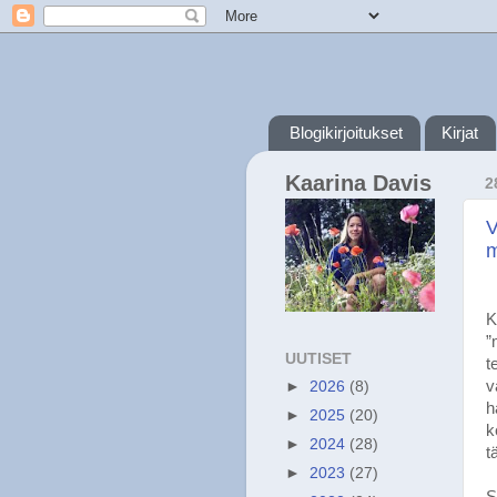
Blogikirjoitukset
Kirjat
Kaarina Davis
2
V
m
K
”
UUTISET
t
v
►
2026
(8)
h
►
2025
(20)
k
►
2024
(28)
t
►
2023
(27)
S