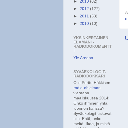
►
2013
(82)
►
2012
(127)
A
►
2011
(53)
m
►
2010
(10)
U
YKSINKERTAINEN
ELÄMÄNI -
RADIODOKUMENTT
I
Yle Areena
SYVÄEKOLOGIT-
RADIODOKKARI
Olin Perttu Häkkisen
radio-ohjelman
vieraana
maaliskuussa 2014:
Onko ihminen yhtä
luonnon kanssa?
Syväekologit uskovat
niin. Entä, onko
meitä liikaa, ja mistä