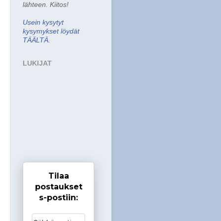
lähteen. Kiitos!
Usein kysytyt
kysymykset löydät
TÄÄLTÄ
.
LUKIJAT
Tilaa
postaukset
s-postiin: