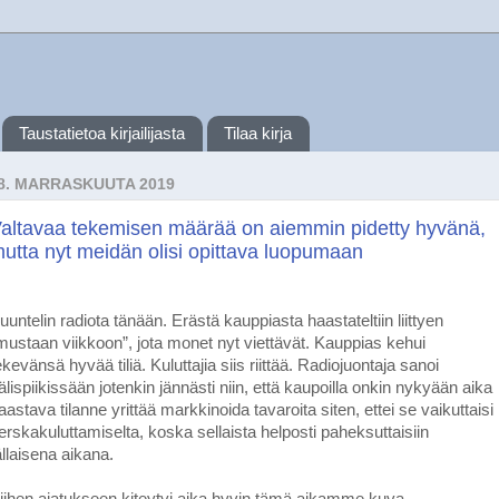
Taustatietoa kirjailijasta
Tilaa kirja
8. MARRASKUUTA 2019
altavaa tekemisen määrää on aiemmin pidetty hyvänä,
utta nyt meidän olisi opittava luopumaan
uuntelin radiota tänään. Erästä kauppiasta haastateltiin liittyen
mustaan viikkoon”, jota monet nyt viettävät. Kauppias kehui
ekevänsä hyvää tiliä. Kuluttajia siis riittää. Radiojuontaja sanoi
älispiikissään jotenkin jännästi niin, että kaupoilla onkin nykyään aika
aastava tilanne yrittää markkinoida tavaroita siten, ettei se vaikuttaisi
erskakuluttamiselta, koska sellaista helposti paheksuttaisiin
ällaisena aikana.
iihen ajatukseen kiteytyi aika hyvin tämä aikamme kuva.