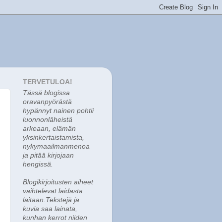
TERVETULOA!
Tässä blogissa
o
ravanpyörästä
hypännyt nainen pohtii
luonnonläheistä
arkeaan, elämän
yksinkertaistamista,
nykymaailmanmenoa
ja pitää kirjojaan
hengissä.
Blogikirjoitusten aiheet
vaihtelevat laidasta
laitaan.Tekstejä ja
kuvia saa lainata,
kunhan kerrot niiden