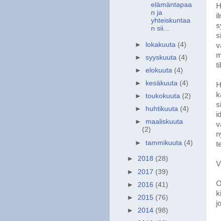
elämäntapaa
H
n ja
i
yhteiskuntaa
s
n sii...
s
►
lokakuuta
(4)
v
m
►
syyskuuta
(4)
t
►
elokuuta
(4)
►
kesäkuuta
(4)
H
k
►
toukokuuta
(2)
s
►
huhtikuuta
(4)
i
►
maaliskuuta
v
(2)
n
►
tammikuuta
(4)
t
►
2018
(28)
V
►
2017
(39)
O
►
2016
(41)
k
►
2015
(76)
j
►
2014
(98)