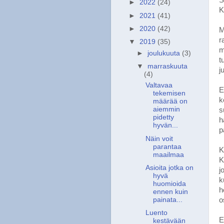
►
2022
(24)
K
►
2021
(41)
►
2020
(42)
M
r
▼
2019
(35)
m
►
joulukuuta
(3)
t
▼
marraskuuta
j
(4)
Valtavaa
E
tekemisen
k
määrää on
aiemmin
s
pidetty
h
hyvän...
p
Näin voit
parantaa
K
maailmaa
K
Asioita jotka on
j
hyvä
k
huomioida
h
ennen kuin
o
painata...
Luento
E
kestävään