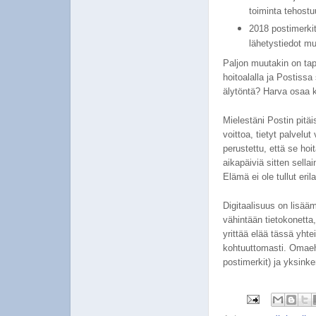
toiminta tehost
2018 postimerki
lähetystiedot mu
Paljon muutakin on ta
hoitoalalla ja Postiss
älytöntä? Harva osaa 
Mielestäni Postin pitäisi
voittoa, tietyt palvelut
perustettu, että se hoit
aikapäiviä sitten sella
Elämä ei ole tullut er
Digitaalisuus on lisää
vähintään tietokonetta
yrittää elää tässä yht
kohtuuttomasti. Omaeh
postimerkit) ja yksinke