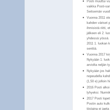
Posti muuttui vu
vaikka Posti-san
Seitsemän vuoden
Vuonna 2011 otet
kahden väriset po
ihmisistä riitti,
jälkeen eli 2. lu
yhdessä yössä. 
2011 1. luokan k
senttiä.
Vuonna 2017 kirj
Nykyään 1. luoka
arviolta neljän 
Nykyään jos halu
nopeudella kahde
(1,50 e) jolloin 
2016 Posti alkoi
lyhyeksi. Nurmiko
2017 Posti lopett
Postin auto kulke
tiistaina ei jaet