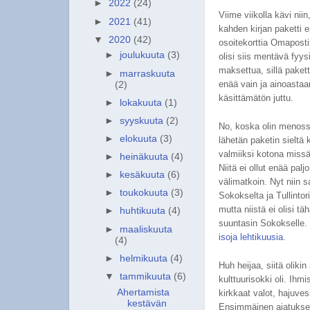
►
2022
(24)
Viime viikolla kävi nii
►
2021
(41)
kahden kirjan paketti 
▼
2020
(42)
osoitekorttia Omaposti
►
joulukuuta
(3)
olisi siis mentävä fyy
maksettua, sillä pakett
►
marraskuuta
enää vain ja ainoasta
(2)
käsittämätön juttu.
►
lokakuuta
(1)
►
syyskuuta
(2)
No, koska olin menossa
►
elokuuta
(3)
lähetän paketin sieltä 
valmiiksi kotona miss
►
heinäkuuta
(4)
Niitä ei ollut enää pal
►
kesäkuuta
(6)
välimatkoin. Nyt niin s
►
toukokuuta
(3)
Sokokselta ja Tullintori
mutta niistä ei olisi 
►
huhtikuuta
(4)
suuntasin Sokokselle. 
►
maaliskuuta
isoja lehtikuusia
.
(4)
►
helmikuuta
(4)
Huh heijaa, siitä olik
▼
tammikuuta
(6)
kulttuurisokki oli. Ihm
Ahertamista
kirkkaat valot, hajuve
kestävän
Ensimmäinen ajatukseni