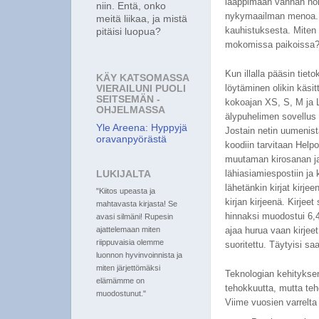
lääppimään vanhan nokia
niin. Entä, onko
nykymaailman menoa. Si
meitä liikaa, ja mistä
kauhistuksesta. Miten i
pitäisi luopua?
mokomissa paikoissa? O
Kun illalla pääsin tiet
KÄY KATSOMASSA
löytäminen olikin käsi
VIERAILUNI PUOLI
SEITSEMÄN -
kokoajan XS, S, M ja L-
OHJELMASSA
älypuhelimen sovellus t
Yle Areena: Hyppyjä
Jostain netin uumenista
oravanpyörästä
koodiin tarvitaan Helpos
muutaman kirosanan ja 
lähiasiamiespostiin ja 
LUKIJALTA
lähetänkin kirjat kirje
"Kiitos upeasta ja
kirjan kirjeenä. Kirjee
mahtavasta kirjasta! Se
hinnaksi muodostui 6,4
avasi silmäni! Rupesin
ajaa hurua vaan kirjeet
ajattelemaan miten
riippuvaisia olemme
suoritettu. Täytyisi saa
luonnon hyvinvoinnista ja
miten järjettömäksi
Teknologian kehityksen
elämämme on
tehokkuutta, mutta teh
muodostunut."
Viime vuosien varrelta 