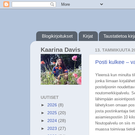
Blogikirjoitukset
Kirjat
Taustatietoa kirja
Kaarina Davis
13. TAMMIKUUTA 2
Posti kulkee – v
Yleensä kun minulta til
jonka liimaan kirjaläh
posteljoonin noudettav
noutomerkkipalvelu. Se 
UUTISET
lähimpään asiointiposti
lähetyksen omaan posti
►
2026
(8)
josta postinkantaja tie
►
2025
(20)
asiamiespostiin 10 kil
►
2024
(28)
Noutopalvelu on siis m
►
2023
(27)
muassa toimivaa tietok