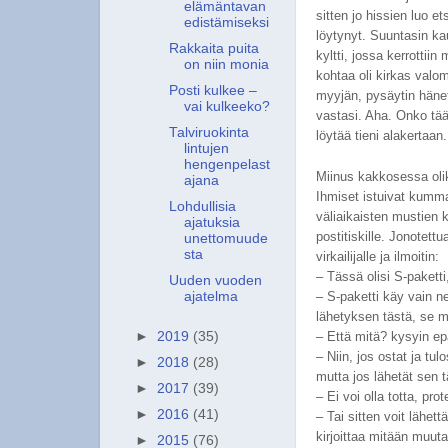
elämäntavan
sitten jo hissien luo et
edistämiseksi
löytynyt. Suuntasin kau
Rakkaita puita
kyltti, jossa kerrottii
on niin monia
kohtaa oli kirkas valo
Posti kulkee –
myyjän, pysäytin hänet
vai kulkeeko?
vastasi. Aha. Onko tääl
Talviruokinta
löytää tieni alakertaan.
lintujen
hengenpelast
Miinus kakkosessa olik
ajana
Ihmiset istuivat kumm
Lohdullisia
väliaikaisten mustien 
ajatuksia
postitiskille. Jonotett
unettomuude
sta
virkailijalle ja ilmoitin:
– Tässä olisi S-paketti,
Uuden vuoden
– S-paketti käy vain ne
ajatelma
lähetyksen tästä, se 
– Että mitä? kysyin e
►
2019
(35)
– Niin, jos ostat ja tul
►
2018
(28)
mutta jos lähetät sen
►
2017
(39)
– Ei voi olla totta, prot
►
2016
(41)
– Tai sitten voit lähett
kirjoittaa mitään muut
►
2015
(76)