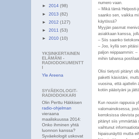
numero vaan.
►
2014
(98)
– Mikä tämä Helposti-ju
►
2013
(82)
saanko sen, vaikka minu
käytössä?
►
2012
(127)
Myyjän pasmat menivät 
►
2011
(53)
asiakkaan kanssa, jolla
►
2010
(10)
– Siis saanko tietoko
– Joo, kyllä sen pitäi
paljon reippaammin: – K
YKSINKERTAINEN
ELÄMÄNI -
mihin tahansa postilaa
RADIODOKUMENTT
I
Olisi tietysti pitänyt o
Yle Areena
paketti käsistäni, mut
vuosina, että ajattelin
kotiin päästyäni ja jät
SYVÄEKOLOGIT-
RADIODOKKARI
Olin Perttu Häkkisen
Kun nousin rappusia yl
radio-ohjelman
valomainoksessa, josta 
vieraana
kerroksissa olevista pa
maaliskuussa 2014:
pitänyt siis ymmärtää 
Onko ihminen yhtä
vaihtunut informaatiotau
luonnon kanssa?
hipaisunäyttö mutta ei
Syväekologit uskovat