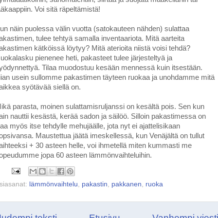
ääkaappiin. Voi sitä räpeltämistä!
un näin puolessa välin vuotta (satokauteen nähden) sulattaa
akastimen, tulee tehtyä samalla inventaariota. Mitä aarteita
akastimen kätköissä löytyy? Mitä aterioita niistä voisi tehdä?
uokalasku pienenee heti, pakasteet tulee järjesteltyä ja
yödynnettyä. Tilaa muodostuu kesään mennessä kuin itsestään.
iian usein sullomme pakastimen täyteen ruokaa ja unohdamme mitä
aikkea syötävää siellä on.
ikä parasta, moinen sulattamisruljanssi on kesältä pois. Sen kun
ain nauttii kesästä, kerää sadon ja säilöö. Silloin pakastimessa on
ilaa myös itse tehdylle mehujäälle, jota nyt ei ajattelisikaan
opsivansa. Maustettua jäätä imeskellessä, kun Venäjältä on tullut
aihteeksi + 30 asteen helle, voi ihmetellä miten kummasti me
opeudumme jopa 60 asteen lämmönvaihteluihin.
siasanat:
lämmönvaihtelu
,
pakastin
,
pakkanen
,
ruoka
udempi teksti
Etusivu
Vanhempi viest