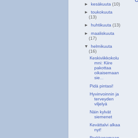
►
kesäkuuta
(10)
►
toukokuuta
(13)
►
huhtikuuta
(13)
►
maaliskuuta
(17)
▼
helmikuuta
(16)
Keskiviikkokolu
mni: Kiire
pakottaa
oikaisemaan
sie...
Pidä pintasi!
Hyvinvoinnin ja
terveyden
viljelyä
Näin kylvät
siemenet
Kevättalvi alkaa
nyt!
Porkkanamaan