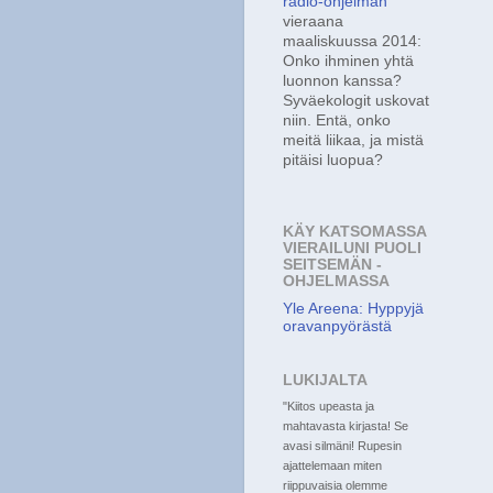
radio-ohjelman
vieraana
maaliskuussa 2014:
Onko ihminen yhtä
luonnon kanssa?
Syväekologit uskovat
niin. Entä, onko
meitä liikaa, ja mistä
pitäisi luopua?
KÄY KATSOMASSA
VIERAILUNI PUOLI
SEITSEMÄN -
OHJELMASSA
Yle Areena: Hyppyjä
oravanpyörästä
LUKIJALTA
"Kiitos upeasta ja
mahtavasta kirjasta! Se
avasi silmäni! Rupesin
ajattelemaan miten
riippuvaisia olemme