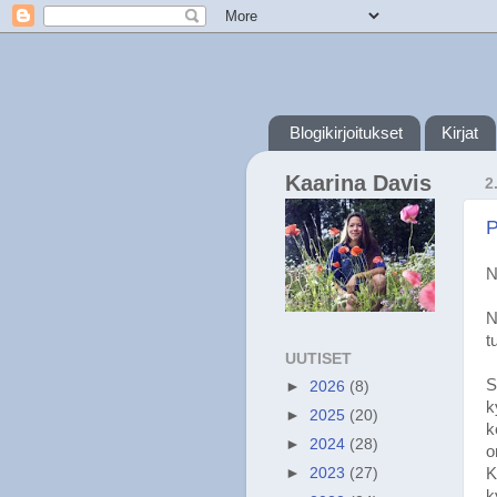
Blogikirjoitukset
Kirjat
Kaarina Davis
2
P
N
N
t
UUTISET
S
►
2026
(8)
k
►
2025
(20)
k
►
2024
(28)
o
K
►
2023
(27)
k