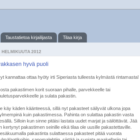
Taustatietoa kirjailijasta
Tilaa kirja
. HELMIKUUTA 2012
akkasen hyvä puoli
yt kannattaa ottaa hyöty irti Siperiasta tulleesta kylmästä rintamasta!
osta pakastimen korit suoraan pihalle, parvekkeelle tai
uuletusparvekkeelle ja sulata pakastin.
e käy käden käänteessä, sillä nyt pakasteet säilyvät ulkona jopa
ylmempinä kuin pakastimessa. Pahinta on sulattaa pakastin vasta
esällä. Silloin kun sinne pitäisi lastata uudet marjat ja säilöttävät. Jää
n kertynyt pakastimen seinille eikä tilaa ole uusille pakastettaville.
esäkuumalla pakastinta sulattaessa pakasteet pitää vuorata
ylmälaatikoihin, sanomalehtiin, siirtää ja suojata maakellariin tai