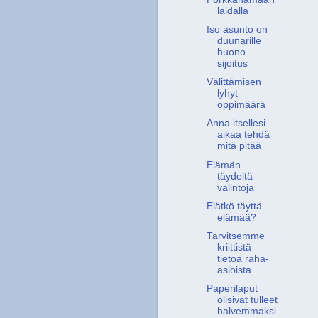
laidalla
Iso asunto on
duunarille
huono
sijoitus
Välittämisen
lyhyt
oppimäärä
Anna itsellesi
aikaa tehdä
mitä pitää
Elämän
täydeltä
valintoja
Elätkö täyttä
elämää?
Tarvitsemme
kriittistä
tietoa raha-
asioista
Paperilaput
olisivat tulleet
halvemmaksi