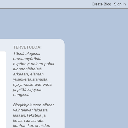
TERVETULOA!
Tässä blogissa
o
ravanpyörästä
hypännyt nainen pohtii
luonnonläheistä
arkeaan, elämän
yksinkertaistamista,
nykymaailmanmenoa
ja pitää kirjojaan
hengissä.
Blogikirjoitusten aiheet
vaihtelevat laidasta
laitaan.Tekstejä ja
kuvia saa lainata,
kunhan kerrot niiden