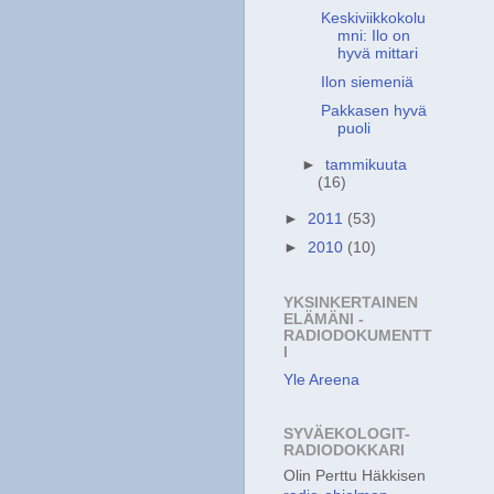
Keskiviikkokolu
mni: Ilo on
hyvä mittari
Ilon siemeniä
Pakkasen hyvä
puoli
►
tammikuuta
(16)
►
2011
(53)
►
2010
(10)
YKSINKERTAINEN
ELÄMÄNI -
RADIODOKUMENTT
I
Yle Areena
SYVÄEKOLOGIT-
RADIODOKKARI
Olin Perttu Häkkisen