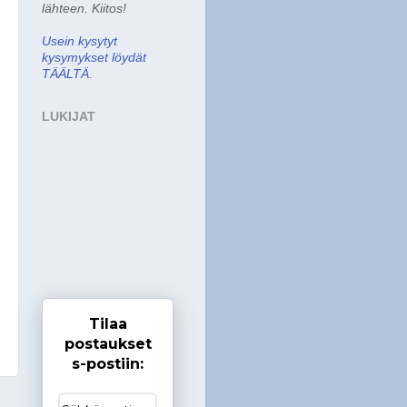
lähteen. Kiitos!
Usein kysytyt
kysymykset löydät
TÄÄLTÄ
.
LUKIJAT
Tilaa
postaukset
s-postiin:
i