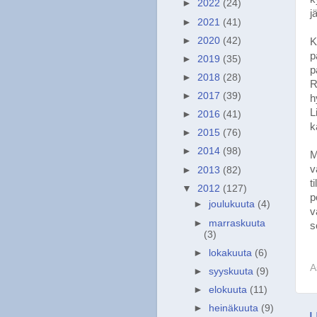
►
2022
(24)
j
►
2021
(41)
►
2020
(42)
K
p
►
2019
(35)
p
►
2018
(28)
R
►
2017
(39)
h
L
►
2016
(41)
k
►
2015
(76)
►
2014
(98)
M
v
►
2013
(82)
t
▼
2012
(127)
p
►
joulukuuta
(4)
v
►
marraskuuta
s
(3)
►
lokakuuta
(6)
A
►
syyskuuta
(9)
►
elokuuta
(11)
►
heinäkuuta
(9)
U