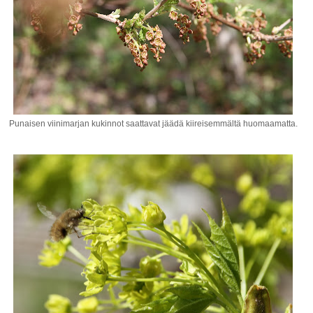
Punaisen viinimarjan kukinnot saattavat jäädä kiireisemmältä huomaamatta.