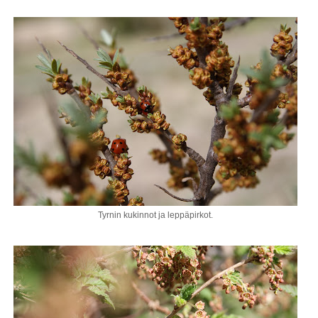
Tyrnin kukinnot ja leppäpirkot.