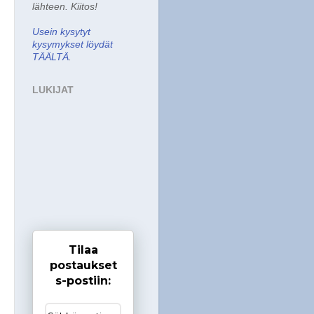
lähteen. Kiitos!
Usein kysytyt
kysymykset löydät
TÄÄLTÄ
.
LUKIJAT
Tilaa
postaukset
s-postiin: