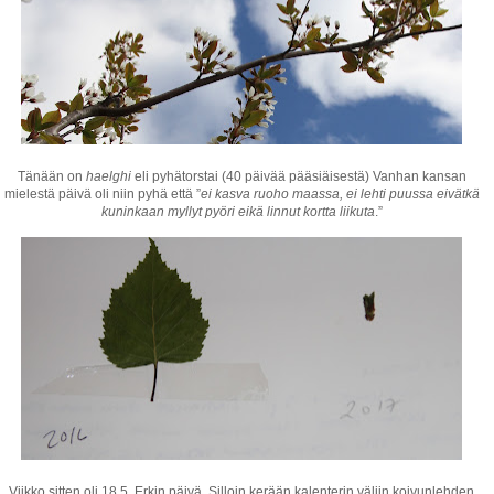
Tänään on
haelghi
eli pyhätorstai (40 päivää pääsiäisestä) Vanhan kansan
mielestä päivä oli niin pyhä että ”
ei kasva ruoho maassa, ei lehti puussa eivätkä
kuninkaan myllyt pyöri eikä linnut kortta liikuta
.”
Viikko sitten oli 18.5. Erkin päivä. Silloin kerään kalenterin väliin koivunlehden