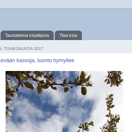
Taustatietoa kirjailijasta
Tilaa kirja
5. TOUKOKUUTA 2017
evään kasvoja, luonto hymyilee