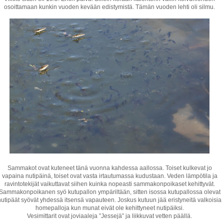
osoittamaan kunkin vuoden kevään edistymistä. Tämän vuoden lehti oli silmu.
Sammakot ovat kuteneet tänä vuonna kahdessa aallossa. Toiset kulkevat jo
vapaina nutipäinä, toiset ovat vasta irtautumassa kudustaan. Veden lämpötila ja
ravintotekijät vaikuttavat siihen kuinka nopeasti sammakonpoikaset kehittyvät.
Sammakonpoikanen syö kutupallon ympäriltään, sitten isossa kutupallossa olevat
nutipäät syövät yhdessä itsensä vapauteen. Joskus kutuun jää eristyneitä valkoisia
homepalloja kun munat eivät ole kehittyneet nutipäiksi.
Vesimittarit ovat joviaaleja ”Jessejä” ja liikkuvat vetten päällä.