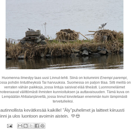
Huomenna ilmestyy taas uusi Linnut-lehti. Siinä on kolumnini
Enempi parempi
,
ossa pohdin lintutiheyksiä Tai harvuuksia. Suomessa on paljon tilaa. Silti meillä on
verraten vähän paikkoja, jossa lintuja saisivat elää tiheästi. Luonnoneläimet
noteeraavat välittömästi ihmisten kunnioituksen ja auttavaisuuden. Tämä kuva on
Lempäälän Ahtialanjärveltä, jossa linnut toivotetaan enemmän kuin lämpimästi
tervetulleiksi.
autinnollista kevätkesää kaikille! "Äly"puhelimet ja laitteet kiiruusti
iinni ja ulos luontoon avoimin aistein. 💚😍