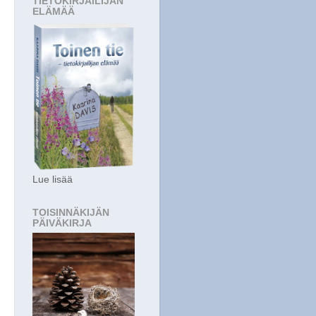
TIETOKIRJAILIJAN
ELÄMÄÄ
Lue lisää
TOISINNÄKIJÄN
PÄIVÄKIRJA