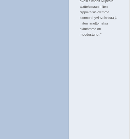
avasi silmäni! Rupesin
ajattelemaan miten
riippuvaisia olemme
luonnon hyvinvoinnista ja
miten järjettömäksi
elämämme on
muodostunut."