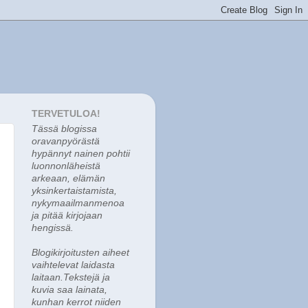
TERVETULOA!
Tässä blogissa
o
ravanpyörästä
hypännyt nainen pohtii
luonnonläheistä
arkeaan, elämän
yksinkertaistamista,
nykymaailmanmenoa
ja pitää kirjojaan
hengissä.
Blogikirjoitusten aiheet
vaihtelevat laidasta
laitaan.Tekstejä ja
kuvia saa lainata,
kunhan kerrot niiden