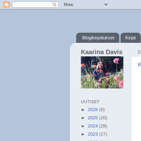
Blogikirjoitukset
Kirjat
Kaarina Davis
2
K
UUTISET
►
2026
(8)
►
2025
(20)
►
2024
(28)
►
2023
(27)