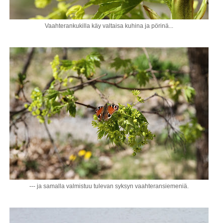
Vaahterankukilla käy valtaisa kuhina ja pörinä...
--- ja samalla valmistuu tulevan syksyn vaahteransiemeniä.