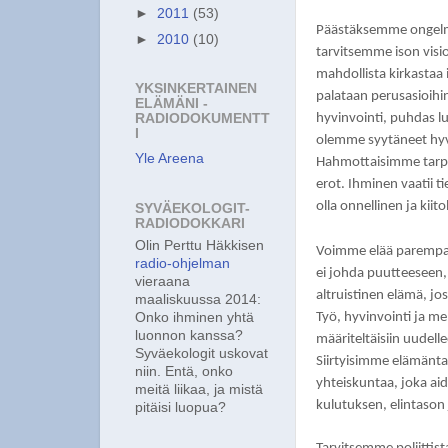
►
2011
(53)
Päästäksemme ongelm
►
2010
(10)
tarvitsemme ison visi
mahdollista kirkastaa
YKSINKERTAINEN
palataan perusasioihi
ELÄMÄNI -
hyvinvointi, puhdas lu
RADIODOKUMENTT
I
olemme syytäneet hyvi
Yle Areena
Hahmottaisimme tarpe
erot.
Ihminen vaatii t
olla onnellinen ja kiito
SYVÄEKOLOGIT-
RADIODOKKARI
Olin Perttu Häkkisen
Voimme elää parempa
radio-ohjelman
ei johda puutteeseen, 
vieraana
altruistinen elämä, jos
maaliskuussa 2014:
Työ, hyvinvointi ja me
Onko ihminen yhtä
luonnon kanssa?
määriteltäisiin uudell
Syväekologit uskovat
Siirtyisimme elämänta
niin. Entä, onko
yhteiskuntaa, joka aid
meitä liikaa, ja mistä
kulutuksen, elintason
pitäisi luopua?