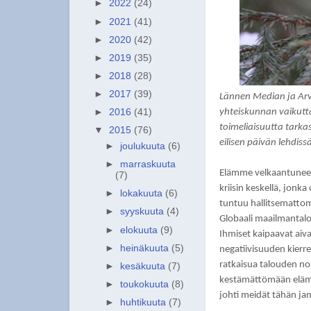
►
2022
(24)
►
2021
(41)
►
2020
(42)
►
2019
(35)
►
2018
(28)
►
2017
(39)
Lännen Median ja Arvo
yhteiskunnan vaikutt
►
2016
(41)
toimeliaisuutta tarka
▼
2015
(76)
eilisen päivän lehdiss
►
joulukuuta
(6)
*
►
marraskuuta
Elämme velkaantuneess
(7)
kriisin keskellä, jon
►
lokakuuta
(6)
tuntuu hallitsemattomal
►
syyskuuta
(4)
Globaali maailmantal
►
elokuuta
(9)
Ihmiset kaipaavat aiva
►
heinäkuuta
(5)
negatiivisuuden kierre
ratkaisua talouden nou
►
kesäkuuta
(7)
kestämättömään elämän
►
toukokuuta
(8)
johti meidät tähän ja
►
huhtikuuta
(7)