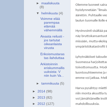
►
maaliskuuta
Olemme luoneet saira
(8)
hyödynnetään ”ilmais
▼
helmikuuta
(4)
ääretön. Puhtaalle vede
Voimme elää
laulun tuomalle ilolle 
parempaa
elämää
vähemmällä
Hyvinvointi sisältää pa
näy bruttokansantuott
Aivasta reilusti -
jos tartutat
missään, mutta ekolog
oikeanlaista
ympäristökatastrofit t
virusta
Erikoismustaras
Lyhytnäköiset taloude
tas ilahduttaa
Suomessa harjoitettava
Arkistoinnin
toivottomuutta. Mod
eriskummallis
uuksista: V
luontosuhteemme ja s
niin kuin Va...
emme voi jatkaa. Meil
►
tammikuuta
(5)
Harva pysähtyy miett
►
2014
(98)
niin monta akuuttia t
►
2013
(82)
voi jämähtäneille insti
►
2012
(127)
mahdollisuuksia.