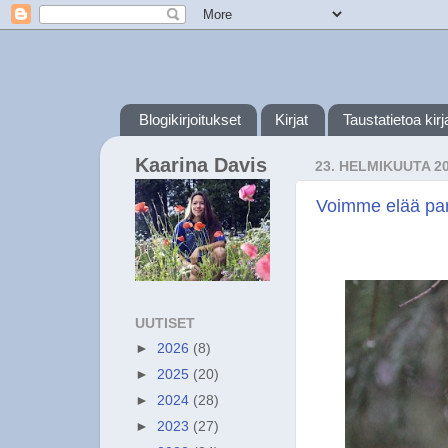
Blogikirjoitukset
Kirjat
Taustatietoa kirja
Kaarina Davis
23. HELMIKUUTA 2
Voimme elää pa
UUTISET
►
2026
(8)
►
2025
(20)
►
2024
(28)
►
2023
(27)