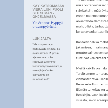
Tarvitsemme poliittist
mikä on tarkoituksenmu
KÄY KATSOMASSA
VIERAILUNI PUOLI
rajoituksiin, määräyks
SEITSEMÄN -
ennen näkemättömän t
OHJELMASSA
alkaa tehdä elämästä to
Yle Areena: Hyppyjä
mahdollista, turhautt
oravanpyörästä
kertakäyttökulttuuri ki
LUKIJALTA
Kansalaispalkka mahdo
"Kiitos upeasta ja
jakamisen, maailmanpa
mahtavasta kirjasta! Se
muutosvaiheeseen sope
avasi silmäni! Rupesin
ajattelemaan miten
tuntuvat vaikeilta tai
riippuvaisia olemme
luonnon hyvinvoinnista ja
Meillä kaikilla on ha
miten järjettömäksi
Tarvitsemme tunteen, e
elämämme on
elämäntehtävä. Silloin 
muodostunut."
Perusvelvollisuutemm
Elämän tarkoitus on t
ihmislajin, vaan kaik
viisasta, se on eteen