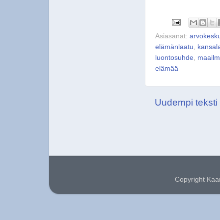
Asiasanat:
arvokesku
elämänlaatu
,
kansal
luontosuhde
,
maailm
elämää
Uudempi teksti
Copyright Kaa