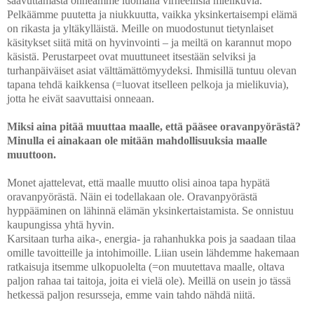
saavuttamasta onneamme luomalla virheellisiä mielikuvia.
Pelkäämme puutetta ja niukkuutta, vaikka yksinkertaisempi elämä
on rikasta ja yltäkylläistä. Meille on muodostunut tietynlaiset
käsitykset siitä mitä on hyvinvointi – ja meiltä on karannut mopo
käsistä. Perustarpeet ovat muuttuneet itsestään selviksi ja
turhanpäiväiset asiat välttämättömyydeksi. Ihmisillä tuntuu olevan
tapana tehdä kaikkensa (=luovat itselleen pelkoja ja mielikuvia),
jotta he eivät saavuttaisi onneaan.
Miksi aina pitää muuttaa maalle, että pääsee oravanpyörästä?
Minulla ei ainakaan ole mitään mahdollisuuksia maalle
muuttoon.
Monet ajattelevat, että maalle muutto olisi ainoa tapa hypätä
oravanpyörästä. Näin ei todellakaan ole. Oravanpyörästä
hyppääminen on lähinnä elämän yksinkertaistamista. Se onnistuu
kaupungissa yhtä hyvin.
Karsitaan turha aika-, energia- ja rahanhukka pois ja saadaan tilaa
omille tavoitteille ja intohimoille. Liian usein lähdemme hakemaan
ratkaisuja itsemme ulkopuolelta (=on muutettava maalle, oltava
paljon rahaa tai taitoja, joita ei vielä ole). Meillä on usein jo tässä
hetkessä paljon resursseja, emme vain tahdo nähdä niitä.