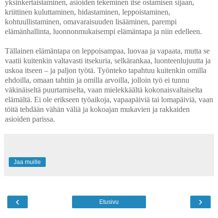
yksinkertaistaminen, asioiden tekeminen itse ostamisen sijaan,
kriittinen kuluttaminen, hidastaminen, leppoistaminen,
kohtuullistaminen, omavaraisuuden lisääminen, parempi
elämänhallinta, luonnonmukaisempi elämäntapa ja niin edelleen.
Tällainen elämäntapa on leppoisampaa, luovaa ja vapaata, mutta se
vaatii kuitenkin valtavasti itsekuria, selkärankaa, luonteenlujuutta ja
uskoa itseen – ja paljon työtä. Työnteko tapahtuu kuitenkin omilla
ehdoilla, omaan tahtiin ja omilla arvoilla, jolloin työ ei tunnu
väkinäiseltä puurtamiselta, vaan mielekkäältä kokonaisvaltaiselta
elämältä. Ei ole erikseen työaikoja, vapaapäiviä tai lomapäiviä, vaan
töitä tehdään vähän väliä ja kokoajan mukavien ja rakkaiden
asioiden parissa.
Jaa muille
‹
›
Etusivu