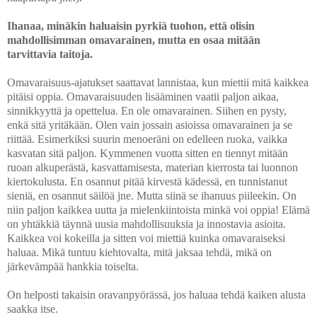
Ihanaa, minäkin haluaisin pyrkiä tuohon, että olisin
mahdollisimman omavarainen, mutta en osaa mitään
tarvittavia taitoja.
Omavaraisuus-ajatukset saattavat lannistaa, kun miettii mitä kaikkea
pitäisi oppia. Omavaraisuuden lisääminen vaatii paljon aikaa,
sinnikkyyttä ja opettelua. En ole omavarainen. Siihen en pysty,
enkä sitä yritäkään. Olen vain jossain asioissa omavarainen ja se
riittää. Esimerkiksi suurin menoeräni on edelleen ruoka, vaikka
kasvatan sitä paljon. Kymmenen vuotta sitten en tiennyt mitään
ruoan alkuperästä, kasvattamisesta, materian kierrosta tai luonnon
kiertokulusta. En osannut pitää kirvestä kädessä, en tunnistanut
sieniä, en osannut säilöä jne. Mutta siinä se ihanuus piileekin. On
niin paljon kaikkea uutta ja mielenkiintoista minkä voi oppia! Elämä
on yhtäkkiä täynnä uusia mahdollisuuksia ja innostavia asioita.
Kaikkea voi kokeilla ja sitten voi miettiä kuinka omavaraiseksi
haluaa. Mikä tuntuu kiehtovalta, mitä jaksaa tehdä, mikä on
järkevämpää hankkia toiselta.
On helposti takaisin oravanpyörässä, jos haluaa tehdä kaiken alusta
saakka itse.