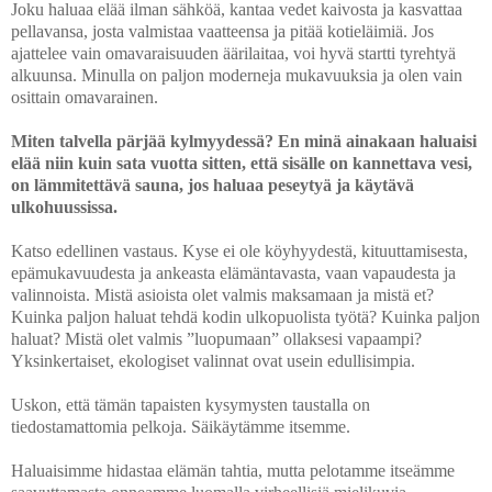
Joku haluaa elää ilman sähköä, kantaa vedet kaivosta ja kasvattaa
pellavansa, josta valmistaa vaatteensa ja pitää kotieläimiä. Jos
ajattelee vain omavaraisuuden äärilaitaa, voi hyvä startti tyrehtyä
alkuunsa. Minulla on paljon moderneja mukavuuksia ja olen vain
osittain omavarainen.
Miten talvella pärjää kylmyydessä? En minä ainakaan haluaisi
elää niin kuin sata vuotta sitten, että sisälle on kannettava vesi,
on lämmitettävä sauna, jos haluaa peseytyä ja käytävä
ulkohuussissa.
Katso edellinen vastaus. Kyse ei ole köyhyydestä, kituuttamisesta,
epämukavuudesta ja ankeasta elämäntavasta, vaan vapaudesta ja
valinnoista. Mistä asioista olet valmis maksamaan ja mistä et?
Kuinka paljon haluat tehdä kodin ulkopuolista työtä? Kuinka paljon
haluat? Mistä olet valmis ”luopumaan” ollaksesi vapaampi?
Yksinkertaiset, ekologiset valinnat ovat usein edullisimpia.
Uskon, että tämän tapaisten kysymysten taustalla on
tiedostamattomia pelkoja. Säikäytämme itsemme.
Haluaisimme hidastaa elämän tahtia, mutta pelotamme itseämme