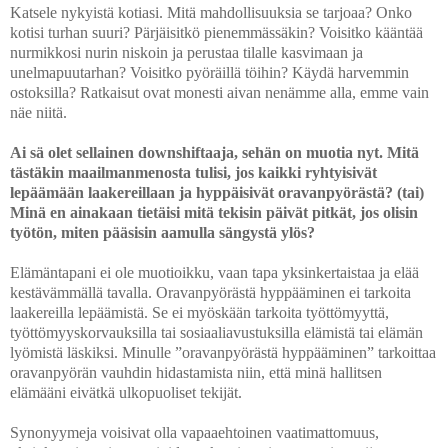
Katsele nykyistä kotiasi. Mitä mahdollisuuksia se tarjoaa? Onko
kotisi turhan suuri? Pärjäisitkö pienemmässäkin? Voisitko kääntää
nurmikkosi nurin niskoin ja perustaa tilalle kasvimaan ja
unelmapuutarhan? Voisitko pyöräillä töihin? Käydä harvemmin
ostoksilla? Ratkaisut ovat monesti aivan nenämme alla, emme vain
näe niitä.
Ai sä olet sellainen downshiftaaja, sehän on muotia nyt. Mitä
tästäkin maailmanmenosta tulisi, jos kaikki ryhtyisivät
lepäämään laakereillaan ja hyppäisivät oravanpyörästä? (tai)
Minä en ainakaan tietäisi mitä tekisin päivät pitkät, jos olisin
työtön, miten pääsisin aamulla sängystä ylös?
Elämäntapani ei ole muotioikku, vaan tapa yksinkertaistaa ja elää
kestävämmällä tavalla. Oravanpyörästä hyppääminen ei tarkoita
laakereilla lepäämistä. Se ei myöskään tarkoita työttömyyttä,
työttömyyskorvauksilla tai sosiaaliavustuksilla elämistä tai elämän
lyömistä läskiksi. Minulle ”oravanpyörästä hyppääminen” tarkoittaa
oravanpyörän vauhdin hidastamista niin, että minä hallitsen
elämääni eivätkä ulkopuoliset tekijät.
Synonyymeja voisivat olla vapaaehtoinen vaatimattomuus,