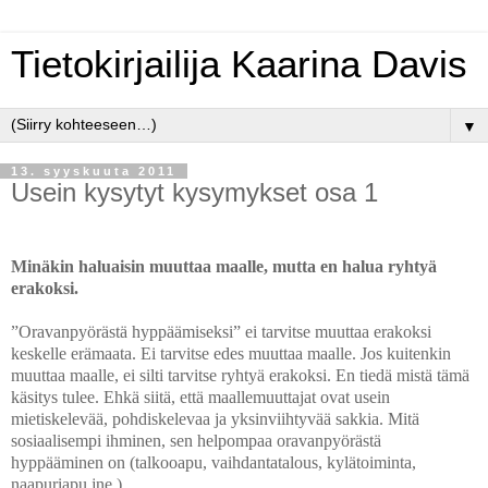
Tietokirjailija Kaarina Davis
▼
13. syyskuuta 2011
Usein kysytyt kysymykset osa 1
Minäkin haluaisin muuttaa maalle, mutta en halua ryhtyä
erakoksi.
”Oravanpyörästä hyppäämiseksi” ei tarvitse muuttaa erakoksi
keskelle erämaata. Ei tarvitse edes muuttaa maalle. Jos kuitenkin
muuttaa maalle, ei silti tarvitse ryhtyä erakoksi. En tiedä mistä tämä
käsitys tulee. Ehkä siitä, että maallemuuttajat ovat usein
mietiskelevää, pohdiskelevaa ja yksinviihtyvää sakkia. Mitä
sosiaalisempi ihminen, sen helpompaa oravanpyörästä
hyppääminen on (talkooapu, vaihdantatalous, kylätoiminta,
naapuriapu jne.).