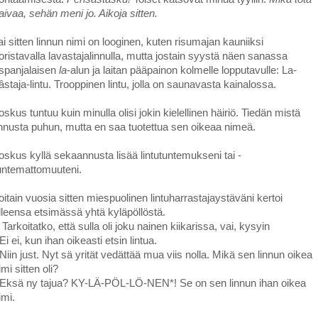
aivaa, sehän meni jo. Aikoja sitten.
ai sitten linnun nimi on looginen, kuten risumajan kauniiksi
oristavalla lavastajalinnulla, mutta jostain syystä näen sanassa
spanjalaisen
la
-alun ja laitan pääpainon kolmelle lopputavulle: La-
âstaja-lintu. Trooppinen lintu, jolla on saunavasta kainalossa.
oskus tuntuu kuin minulla olisi jokin kielellinen häiriö. Tiedän mistä
innusta puhun, mutta en saa tuotettua sen oikeaa nimeä.
oskus kyllä sekaannusta lisää lintutuntemukseni tai -
untemattomuuteni.
oitain vuosia sitten miespuolinen lintuharrastajaystäväni kertoi
lleensa etsimässä yhtä kyläpöllöstä.
 Tarkoitatko, että sulla oli joku nainen kiikarissa, vai, kysyin
 Ei ei, kun ihan oikeasti etsin lintua.
 Niin just. Nyt sä yrität vedättää mua viis nolla. Mikä sen linnun oikea
imi sitten oli?
 Eksä ny tajua? KY-LÄ-PÖL-LÖ-NEN*! Se on sen linnun ihan oikea
imi.