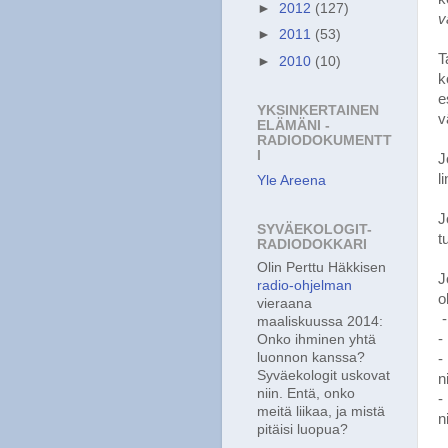
►
2012
(127)
v
►
2011
(53)
T
►
2010
(10)
k
e
YKSINKERTAINEN
v
ELÄMÄNI -
RADIODOKUMENTT
I
J
l
Yle Areena
J
SYVÄEKOLOGIT-
t
RADIODOKKARI
Olin Perttu Häkkisen
J
radio-ohjelman
o
vieraana
-
maaliskuussa 2014:
-
Onko ihminen yhtä
luonnon kanssa?
-
Syväekologit uskovat
n
niin. Entä, onko
-
meitä liikaa, ja mistä
n
pitäisi luopua?