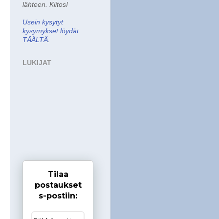
lähteen. Kiitos!
Usein kysytyt
kysymykset löydät
TÄÄLTÄ
.
LUKIJAT
Tilaa
postaukset
s-postiin: