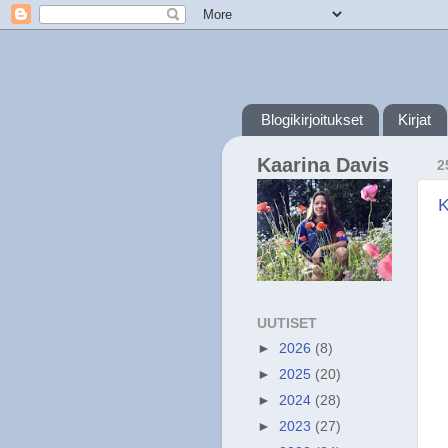
Blogikirjoitukset
Kirjat
Kaarina Davis
2
K
UUTISET
►
2026
(8)
►
2025
(20)
►
2024
(28)
►
2023
(27)