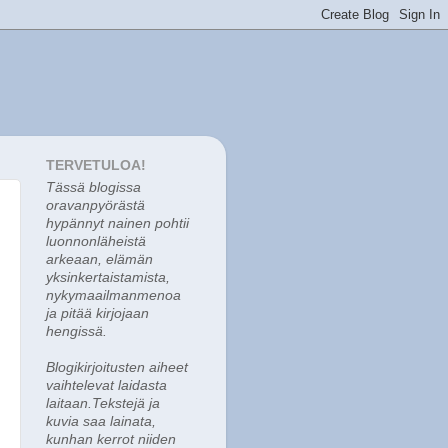
TERVETULOA!
Tässä blogissa
o
ravanpyörästä
hypännyt nainen pohtii
luonnonläheistä
arkeaan, elämän
yksinkertaistamista,
nykymaailmanmenoa
ja pitää kirjojaan
hengissä.
Blogikirjoitusten aiheet
vaihtelevat laidasta
laitaan.Tekstejä ja
kuvia saa lainata,
kunhan kerrot niiden