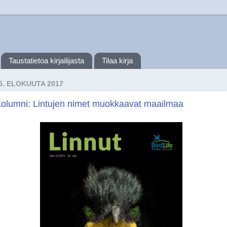
Taustatietoa kirjailijasta
Tilaa kirja
5. ELOKUUTA 2017
olumni: Lintujen nimet muokkaavat maailmaa