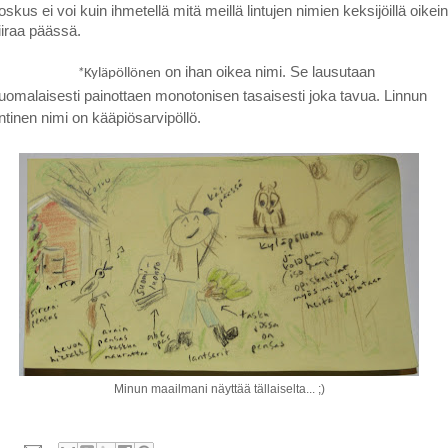
oskus ei voi kuin ihmetellä mitä meillä lintujen nimien keksijöillä oikein
iiraa päässä.
on ihan oikea nimi. Se lausutaan
*
Kyläpöllönen
uomalaisesti painottaen monotonisen tasaisesti joka tavua. Linnun
ntinen nimi on kääpiösarvipöllö.
Minun maailmani näyttää tällaiselta... ;)