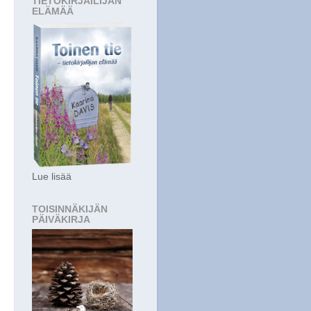
TIETOKIRJAILIJAN
ELÄMÄÄ
Lue lisää
TOISINNÄKIJÄN
PÄIVÄKIRJA