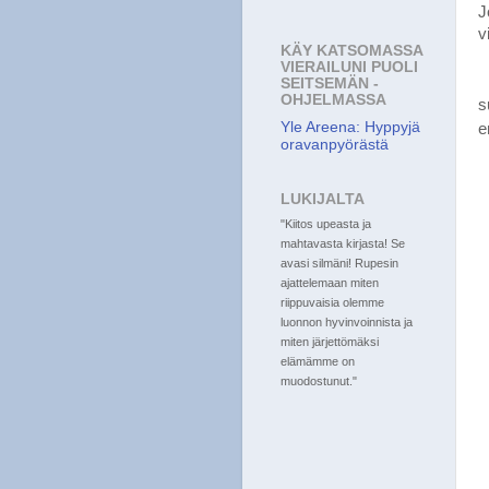
J
v
KÄY KATSOMASSA
VIERAILUNI PUOLI
SEITSEMÄN -
OHJELMASSA
s
Yle Areena: Hyppyjä
e
oravanpyörästä
LUKIJALTA
"Kiitos upeasta ja
mahtavasta kirjasta! Se
avasi silmäni! Rupesin
ajattelemaan miten
riippuvaisia olemme
luonnon hyvinvoinnista ja
miten järjettömäksi
elämämme on
muodostunut."