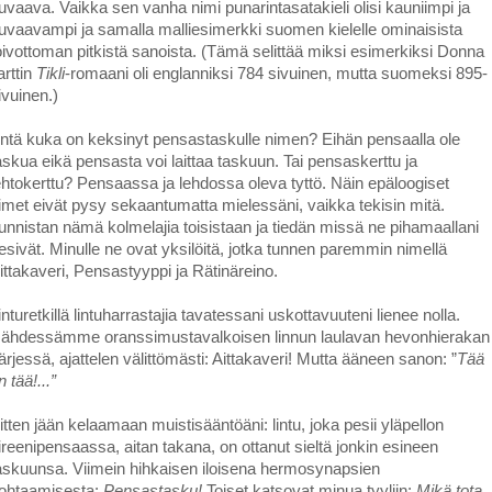
uvaava. Vaikka sen vanha nimi punarintasatakieli olisi kauniimpi ja
uvaavampi ja samalla malliesimerkki suomen kielelle ominaisista
oivottoman pitkistä sanoista. (Tämä selittää miksi esimerkiksi Donna
arttin
Tikli
-romaani oli englanniksi 784 sivuinen, mutta suomeksi 895-
ivuinen.)
ntä kuka on keksinyt pensastaskulle nimen? Eihän pensaalla ole
askua eikä pensasta voi laittaa taskuun. Tai pensaskerttu ja
ehtokerttu? Pensaassa ja lehdossa oleva tyttö. Näin epäloogiset
imet eivät pysy sekaantumatta mielessäni, vaikka tekisin mitä.
unnistan nämä kolmelajia toisistaan ja tiedän missä ne pihamaallani
esivät. Minulle ne ovat yksilöitä, jotka tunnen paremmin nimellä
ittakaveri, Pensastyyppi ja Rätinäreino.
inturetkillä lintuharrastajia tavatessani uskottavuuteni lienee nolla.
ähdessämme oranssimustavalkoisen linnun laulavan hevonhierakan
ärjessä, ajattelen välittömästi: Aittakaveri! Mutta ääneen sanon: ”
Tää
n tää!...”
itten jään kelaamaan muistisääntöäni: lintu, joka pesii yläpellon
ireenipensaassa, aitan takana, on ottanut sieltä jonkin esineen
askuunsa. Viimein hihkaisen iloisena hermosynapsien
ohtaamisesta:
Pensastasku!
Toiset katsovat minua tyyliin:
Mikä tota