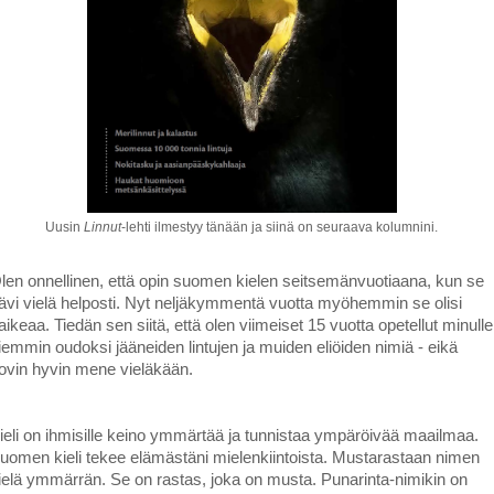
Uusin
Linnut
-lehti ilmestyy tänään ja siinä on seuraava kolumnini.
len onnellinen, että opin suomen kielen seitsemänvuotiaana, kun se
ävi vielä helposti. Nyt neljäkymmentä vuotta myöhemmin se olisi
aikeaa. Tiedän sen siitä, että olen viimeiset 15 vuotta opetellut minulle
iemmin oudoksi jääneiden lintujen ja muiden eliöiden nimiä - eikä
ovin hyvin mene vieläkään.
ieli on ihmisille keino ymmärtää ja tunnistaa ympäröivää maailmaa.
uomen kieli tekee elämästäni mielenkiintoista. Mustarastaan nimen
ielä ymmärrän. Se on rastas, joka on musta. Punarinta-nimikin on