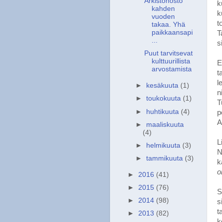
Arkistonosto
k
kahden
k
vuoden
t
takaa. Yhä
paikkaansapi
T
...
s
Puut tarvitsevat
kulttuurillista
E
arvostamista
t
l
►
kesäkuuta
(1)
n
►
toukokuuta
(1)
T
►
huhtikuuta
(4)
p
A
►
maaliskuuta
(4)
L
►
helmikuuta
(3)
N
►
tammikuuta
(3)
k
o
►
2016
(41)
►
2015
(76)
S
►
2014
(98)
s
t
►
2013
(82)
k