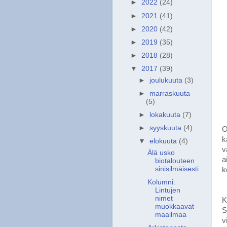
►
2022
(24)
►
2021
(41)
►
2020
(42)
►
2019
(35)
►
2018
(28)
▼
2017
(39)
►
joulukuuta
(3)
►
marraskuuta
(5)
►
lokakuuta
(7)
►
syyskuuta
(4)
O
k
▼
elokuuta
(4)
v
Älä usko
a
biotalouteen
sinisilmäisesti
k
Kolumni:
Lintujen
nimet
K
muokkaavat
S
maailmaa
v