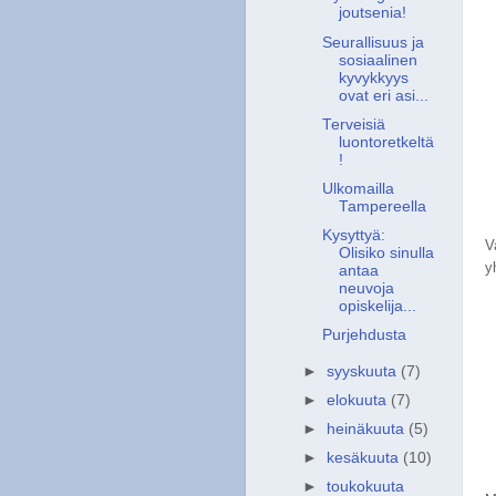
joutsenia!
Seurallisuus ja
sosiaalinen
kyvykkyys
ovat eri asi...
Terveisiä
luontoretkeltä
!
Ulkomailla
Tampereella
Kysyttyä:
V
Olisiko sinulla
y
antaa
neuvoja
opiskelija...
Purjehdusta
►
syyskuuta
(7)
►
elokuuta
(7)
►
heinäkuuta
(5)
►
kesäkuuta
(10)
►
toukokuuta