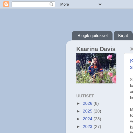
Blogikirjoitukset
Kirjat
Kaarina Davis
3
K
s
S
k
a
UUTISET
h
►
2026
(8)
M
►
2025
(20)
t
►
2024
(28)
v
►
2023
(27)
k