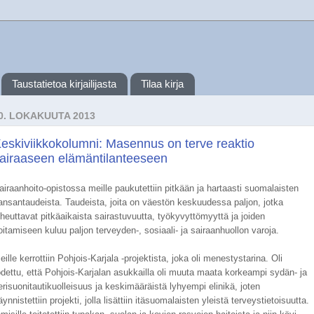
Taustatietoa kirjailijasta
Tilaa kirja
0. LOKAKUUTA 2013
eskiviikkokolumni: Masennus on terve reaktio
airaaseen elämäntilanteeseen
airaanhoito-opistossa meille paukutettiin pitkään ja hartaasti suomalaisten
ansantaudeista. Taudeista, joita on väestön keskuudessa paljon, jotka
iheuttavat pitkäaikaista sairastuvuutta, työkyvyttömyyttä ja joiden
oitamiseen kuluu paljon terveyden-, sosiaali- ja sairaanhuollon varoja.
eille kerrottiin Pohjois-Karjala -projektista, joka oli menestystarina. Oli
odettu, että Pohjois-Karjalan asukkailla oli muuta maata korkeampi sydän- ja
erisuonitautikuolleisuus ja keskimääräistä lyhyempi elinikä, joten
äynnistettiin projekti, jolla lisättiin itäsuomalaisten yleistä terveystietoisuutta.