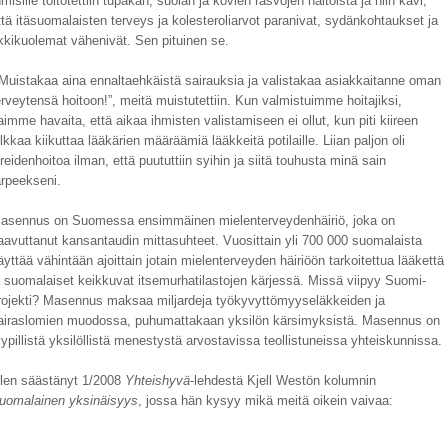
hmisille toitotettiin tupakan, suolan ja kovien rasvojen haitoista ja niin kävi,
ttä itäsuomalaisten terveys ja kolesteroliarvot paranivat, sydänkohtaukset ja
kkikuolemat vähenivät. Sen pituinen se.
Muistakaa aina ennaltaehkäistä sairauksia ja valistakaa asiakkaitanne oman
erveytensä hoitoon!”, meitä muistutettiin. Kun valmistuimme hoitajiksi,
aimme havaita, että aikaa ihmisten valistamiseen ei ollut, kun piti kiireen
ilkkaa kiikuttaa lääkärien määräämiä lääkkeitä potilaille. Liian paljon oli
ireidenhoitoa ilman, että puututtiin syihin ja siitä touhusta minä sain
arpeekseni.
asennus on Suomessa ensimmäinen mielenterveydenhäiriö, joka on
aavuttanut kansantaudin mittasuhteet.
Vuosittain yli 700 000 suomalaista
äyttää vähintään ajoittain jotain mielenterveyden häiriöön tarkoitettua lääkettä
a suomalaiset keikkuvat itsemurhatilastojen kärjessä. Missä viipyy Suomi-
rojekti? Masennus maksaa miljardeja työkyvyttömyyseläkkeiden ja
airaslomien muodossa, puhumattakaan yksilön kärsimyksistä. Masennus on
yypillistä yksilöllistä menestystä arvostavissa teollistuneissa yhteiskunnissa.
len säästänyt 1/2008
Yhteishyvä
-lehdestä Kjell Westön kolumnin
uomalainen yksinäisyys
, jossa hän kysyy mikä meitä oikein vaivaa: