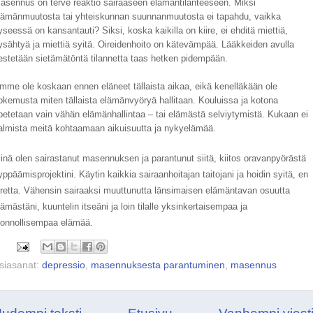
asennus on terve reaktio sairaaseen elämäntilanteeseen. Miksi
lämänmuutosta tai yhteiskunnan suunnanmuutosta ei tapahdu, vaikka
yseessä on kansantauti? Siksi, koska kaikilla on kiire, ei ehditä miettiä,
ysähtyä ja miettiä syitä. Oireidenhoito on kätevämpää. Lääkkeiden avulla
estetään sietämätöntä tilannetta taas hetken pidempään.
mme ole koskaan ennen eläneet tällaista aikaa, eikä kenelläkään ole
okemusta miten tällaista elämänvyöryä hallitaan. Kouluissa ja kotona
petetaan vain vähän elämänhallintaa – tai elämästä selviytymistä. Kukaan ei
almista meitä kohtaamaan aikuisuutta ja nykyelämää.
inä olen sairastanut masennuksen ja parantunut siitä, kiitos oravanpyörästä
yppäämisprojektini. Käytin kaikkia sairaanhoitajan taitojani ja hoidin syitä, en
iretta. Vähensin sairaaksi muuttunutta länsimaisen elämäntavan osuutta
lämästäni, kuuntelin itseäni ja loin tilalle yksinkertaisempaa ja
uonnollisempaa elämää.
siasanat:
depressio
,
masennuksesta parantuminen
,
masennus