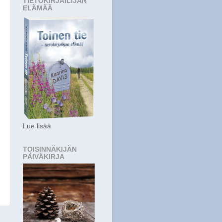
TIETOKIRJAILIJAN
ELÄMÄÄ
Lue lisää
TOISINNÄKIJÄN
PÄIVÄKIRJA