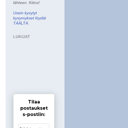
lähteen. Kiitos!
Usein kysytyt
kysymykset löydät
TÄÄLTÄ
.
LUKIJAT
Tilaa
postaukset
s-postiin: