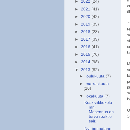
I
►
2022
(24)
e
►
2021
(41)
ä
►
2020
(42)
”
►
2019
(35)
t
►
2018
(28)
s
►
2017
(39)
v
o
►
2016
(41)
t
►
2015
(76)
►
2014
(98)
M
▼
2013
(82)
s
k
►
joulukuuta
(7)
j
►
marraskuuta
p
(10)
s
▼
lokakuuta
(7)
t
Keskiviikkokolu
mni:
O
Masennus on
S
terve reaktio
sair...
Nyt bongataan