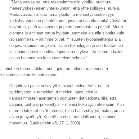
”Meitä vaivaa se, että rakensimme niin yksilö-, suoritus-,
menestyskeskeisen yhteiskunnan, että yhteisöllisyys mureni.
Meitä vaivaa se, että tämä yksilö- ja menestyskeskeisyys
yhdistyy vanhaan perintöömme, jossa ei saa itkeä eikä väsyä tai
luovuttaa, pitää vain vaieta ja purra hammasta ja pärjätä. Mutta
olemme jo ehtineet tottua hyvään, emmekä ole niin sitkeitä kuin
isoisämme tai – äitimme olivat. Ylisuurten työpaineittensa alla
horjuva aikuinen on yksin. Hänen teknologian ja sen tuottamien
virikkeiden keskellä elävä lapsensa on yksin. Ja olemme kaikki
paljon hauraampia kuin kuvittelemmekaan.”
altiotieteen tohtori Jukka Tontti, joka on tutkinut masennusta
hteiskunnallisena ilmiönä sanoo:
On jatkuva paine selviytyä ihmissuhteiden, työn, omien
pyrkimysten ja tarpeiden, tunteiden, lapsuuden ja
kanssaihmisten asettamien odotusten ristivedosta niin, että
pärjäisi, tuottaisi ja kehittyisi – menisi koko ajan eteenpäin. Kun
sitten odotukset eivät toteudu, tulee halu vetäytyä, hakea omaa
aikaa ja pysähtyä. Kun tähän ei ole mahdollisuutta, ihminen
masentuu. (Lääkärilehti 48, 27.11.2009)