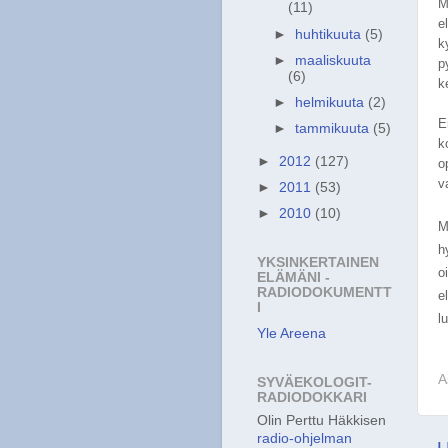
M
(11)
e
►
huhtikuuta
(5)
k
►
maaliskuuta
p
(6)
k
►
helmikuuta
(2)
E
►
tammikuuta
(5)
k
►
2012
(127)
o
v
►
2011
(53)
►
2010
(10)
M
h
YKSINKERTAINEN
o
ELÄMÄNI -
RADIODOKUMENTT
e
I
l
Yle Areena
A
SYVÄEKOLOGIT-
RADIODOKKARI
Olin Perttu Häkkisen
radio-ohjelman