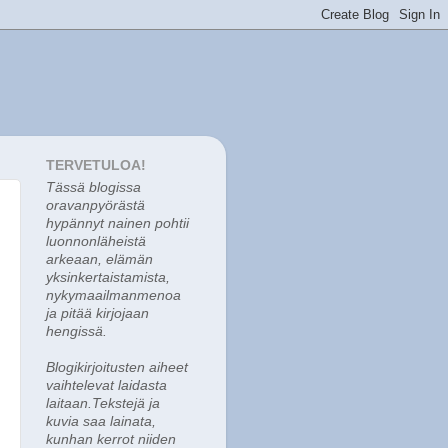
TERVETULOA!
Tässä blogissa
o
ravanpyörästä
hypännyt nainen pohtii
luonnonläheistä
arkeaan, elämän
yksinkertaistamista,
nykymaailmanmenoa
ja pitää kirjojaan
hengissä.
Blogikirjoitusten aiheet
vaihtelevat laidasta
laitaan.Tekstejä ja
kuvia saa lainata,
kunhan kerrot niiden