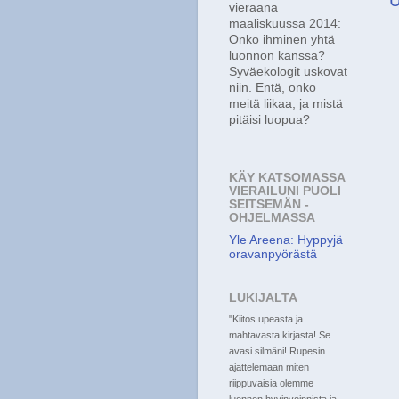
U
vieraana
maaliskuussa 2014:
Onko ihminen yhtä
luonnon kanssa?
Syväekologit uskovat
niin. Entä, onko
meitä liikaa, ja mistä
pitäisi luopua?
KÄY KATSOMASSA
VIERAILUNI PUOLI
SEITSEMÄN -
OHJELMASSA
Yle Areena: Hyppyjä
oravanpyörästä
LUKIJALTA
"Kiitos upeasta ja
mahtavasta kirjasta! Se
avasi silmäni! Rupesin
ajattelemaan miten
riippuvaisia olemme
luonnon hyvinvoinnista ja