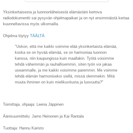
Yksinkertaisesta ja luonnonläheisestä elämästäni kertova
radiodokumentti sai pysyvän ohjelmapaikan ja on nyt ensimmäistä kertaa
kuunneltavissa myös ulkomailla.
Ohjelma löytyy
TÄÄLTÄ.
"Uskon, että me kaikki voimme elää yksinkertaista elämää,
koska se on hyvää elämää, se on harmoniaa luonnon
kanssa, niin kaupungissa kuin maallakin. Työtä voisimme
tehdä vähemmän ja rauhallisemmin, siten työn voi jakaa
useammalle, ja me kaikki voisimme paremmin. Me voimme
tehdä elämän harmoniseksi siellä, missä olemmekin. Mitä
muuta ihminen on kuin mielikuvitusta ja luovuutta?"
Toimittaja, ohjaaja: Leena Jäppinen
Äänisuunnittelu: Jarno Heinonen ja Kai Rantala
Tuottaja: Hannu Karisto