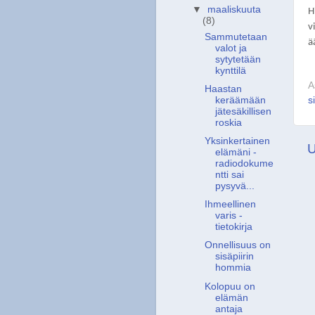
▼
maaliskuuta
H
(8)
v
Sammutetaan
ä
valot ja
sytytetään
kynttilä
A
Haastan
s
keräämään
jätesäkillisen
roskia
Yksinkertainen
U
elämäni -
radiodokume
ntti sai
pysyvä...
Ihmeellinen
varis -
tietokirja
Onnellisuus on
sisäpiirin
hommia
Kolopuu on
elämän
antaja