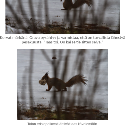
Korvat märkänä. Orava pysähtyy ja varmistaa, että on turvallista lähestyä
pesäkuusta. "Taas toi. On kai se tie sitten selvä."
Talon eristepellavat lähtivät taas kävelemään.