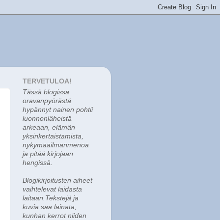
TERVETULOA!
Tässä blogissa
o
ravanpyörästä
hypännyt nainen pohtii
luonnonläheistä
arkeaan, elämän
yksinkertaistamista,
nykymaailmanmenoa
ja pitää kirjojaan
hengissä.
Blogikirjoitusten aiheet
vaihtelevat laidasta
laitaan.Tekstejä ja
kuvia saa lainata,
kunhan kerrot niiden