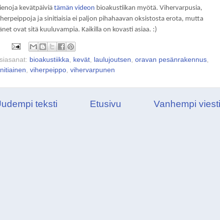
ienoja kevätpäiviä
tämän videon
bioakustiikan myötä. Vihervarpusia,
iherpeippoja ja sinitiaisia ei paljon pihahaavan oksistosta erota, mutta
änet ovat sitä kuuluvampia. Kaikilla on kovasti asiaa. :)
siasanat:
bioakustiikka
,
kevät
,
laulujoutsen
,
oravan pesänrakennus
,
initiainen
,
viherpeippo
,
vihervarpunen
udempi teksti
Etusivu
Vanhempi viest