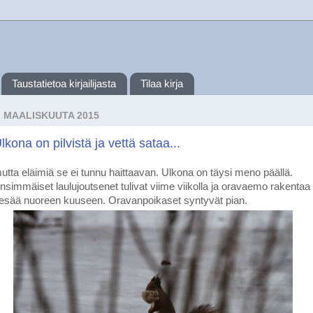
Taustatietoa kirjailijasta
Tilaa kirja
. MAALISKUUTA 2015
lkona on pilvistä ja vettä sataa...
utta eläimiä se ei tunnu haittaavan. Ulkona on täysi meno päällä.
nsimmäiset laulujoutsenet tulivat viime viikolla ja oravaemo rakentaa
esää nuoreen kuuseen. Oravanpoikaset syntyvät pian.