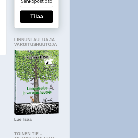
Tilaa
LINNUNLAULUA JA
VAROITUSHUUTOJA
i
Lue lisää
TOINEN TIE –