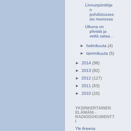
Linnunpönttöje
n
puhdistusses
sio menossa
Ulkona on
pilvistä ja
vettä sataa...
►
helmikuuta
(4)
►
tammikuuta
(5)
►
2014
(98)
►
2013
(82)
►
2012
(127)
►
2011
(53)
►
2010
(10)
YKSINKERTAINEN
ELÄMÄNI -
RADIODOKUMENTT
I
Yle Areena