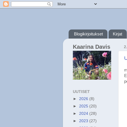
Blogikirjoitukset
Kirjat
Kaarina Davis
2
U
m
E
p
UUTISET
►
2026
(8)
►
2025
(20)
►
2024
(28)
►
2023
(27)