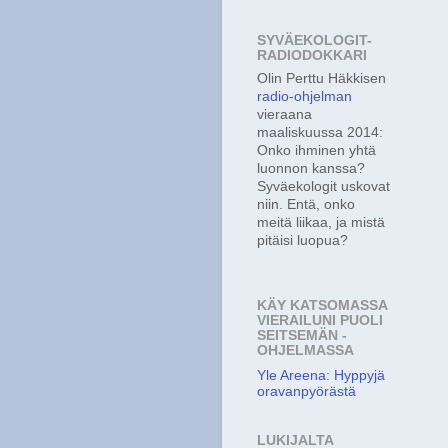
SYVÄEKOLOGIT-
RADIODOKKARI
Olin Perttu Häkkisen
radio-ohjelman
vieraana
maaliskuussa 2014:
Onko ihminen yhtä
luonnon kanssa?
Syväekologit uskovat
niin. Entä, onko
meitä liikaa, ja mistä
pitäisi luopua?
KÄY KATSOMASSA
VIERAILUNI PUOLI
SEITSEMÄN -
OHJELMASSA
Yle Areena: Hyppyjä
oravanpyörästä
LUKIJALTA