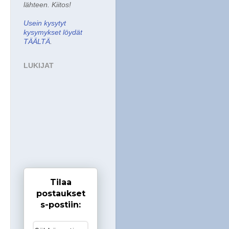
lähteen. Kiitos!
Usein kysytyt
kysymykset löydät
TÄÄLTÄ
.
LUKIJAT
Tilaa
postaukset
s-postiin: