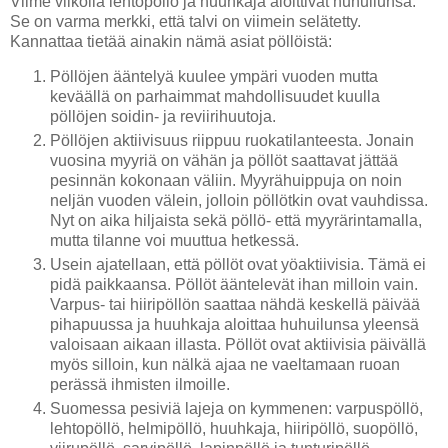
Viime viikolla lehtopöllö ja huuhkaja aloittivat huhuilunsa.
Se on varma merkki, että talvi on viimein selätetty.
Kannattaa tietää ainakin nämä asiat pöllöistä:
Pöllöjen ääntelyä kuulee ympäri vuoden mutta
keväällä on parhaimmat mahdollisuudet kuulla
pöllöjen soidin- ja reviirihuutoja.
Pöllöjen aktiivisuus riippuu ruokatilanteesta. Jonain
vuosina myyriä on vähän ja pöllöt saattavat jättää
pesinnän kokonaan väliin. Myyrähuippuja on noin
neljän vuoden välein, jolloin pöllötkin ovat vauhdissa.
Nyt on aika hiljaista sekä pöllö- että myyrärintamalla,
mutta tilanne voi muuttua hetkessä.
Usein ajatellaan, että pöllöt ovat yöaktiivisia. Tämä ei
pidä paikkaansa. Pöllöt ääntelevät ihan milloin vain.
Varpus- tai hiiripöllön saattaa nähdä keskellä päivää
pihapuussa ja huuhkaja aloittaa huhuilunsa yleensä
valoisaan aikaan illasta. Pöllöt ovat aktiivisia päivällä
myös silloin, kun nälkä ajaa ne vaeltamaan ruoan
perässä ihmisten ilmoille.
Suomessa pesiviä lajeja on kymmenen: varpuspöllö,
lehtopöllö, helmipöllö, huuhkaja, hiiripöllö, suopöllö,