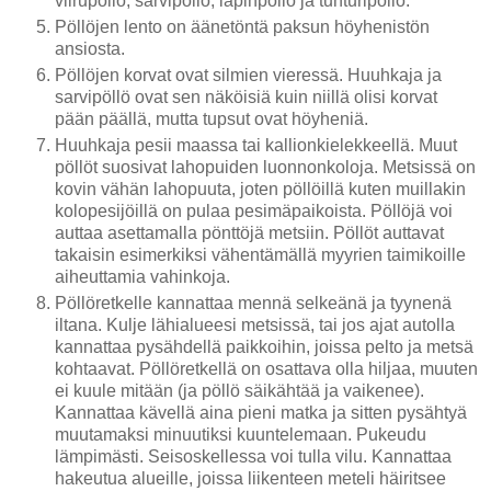
viirupöllö, sarvipöllö, lapinpöllö ja tunturipöllö.
Pöllöjen lento on äänetöntä paksun höyhenistön
ansiosta.
Pöllöjen korvat ovat silmien vieressä. Huuhkaja ja
sarvipöllö ovat sen näköisiä kuin niillä olisi korvat
pään päällä, mutta tupsut ovat höyheniä.
Huuhkaja pesii maassa tai kallionkielekkeellä. Muut
pöllöt suosivat lahopuiden luonnonkoloja. Metsissä on
kovin vähän lahopuuta, joten pöllöillä kuten muillakin
kolopesijöillä on pulaa pesimäpaikoista. Pöllöjä voi
auttaa asettamalla pönttöjä metsiin. Pöllöt auttavat
takaisin esimerkiksi vähentämällä myyrien taimikoille
aiheuttamia vahinkoja.
Pöllöretkelle kannattaa mennä selkeänä ja tyynenä
iltana. Kulje lähialueesi metsissä, tai jos ajat autolla
kannattaa pysähdellä paikkoihin, joissa pelto ja metsä
kohtaavat. Pöllöretkellä on osattava olla hiljaa, muuten
ei kuule mitään (ja pöllö säikähtää ja vaikenee).
Kannattaa kävellä aina pieni matka ja sitten pysähtyä
muutamaksi minuutiksi kuuntelemaan. Pukeudu
lämpimästi. Seisoskellessa voi tulla vilu. Kannattaa
hakeutua alueille, joissa liikenteen meteli häiritsee