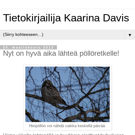
Tietokirjailija Kaarina Davis
▼
25. maaliskuuta 2013
Nyt on hyvä aika lähteä pöllöretkelle!
Hiiripöllön voi nähdä vaikka keskellä päivää.