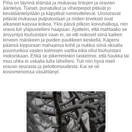
Piha on täynnä elämää ja mukavaa lintujen ja oravien
ääntelyä.
Tiaiset, punatulkut ja viherpeipot pitävät jo
kevätääntelyitään ja käpytikat rummuttelevat. Urosoravat
pitävät mukavaa putputustaan ja niiden kivekset ovat
alkaneet kasvaa kokoa. Yksi päivä pilkoin koivuhalkoja, niin
orava tuli yläpuolelleni haapaan. Ajattelin, että mahtaako se
ärsyyntyä touhuistani vaan ei, se otti nokoset siinä kaiken
kirveen mäiskeen ja puiden paukkeen keskellä. Käpersi
päänsä kippuraan mahaansa kohti ja nukkui siinä oksalla
puunrunkoa vasten kolmisen varttia eikä ollut touhuistani
moksiskaan. Ehkä se pikemminkin laskelmoi, että haukka tai
muu uhka ei uskalla tulla lähelleni. Tuli niin hyvä mieli
oravan seurasta ja pelottomuudesta. Kai se oli
kosiomenoissa väsähtänyt.