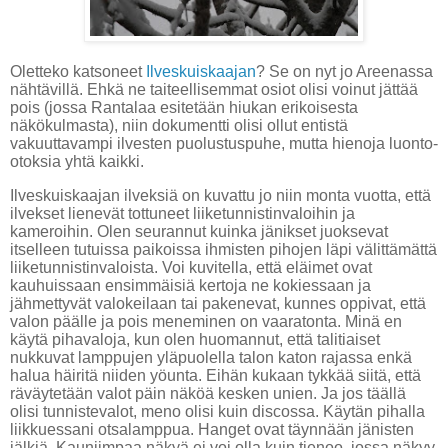
Oletteko katsoneet
Ilveskuiskaajan
? Se on nyt jo Areenassa
nähtävillä. Ehkä ne taiteellisemmat osiot olisi voinut jättää
pois (jossa Rantalaa esitetään hiukan erikoisesta
näkökulmasta), niin dokumentti olisi ollut entistä
vakuuttavampi ilvesten puolustuspuhe, mutta hienoja luonto-
otoksia yhtä kaikki.
Ilveskuiskaajan ilveksiä on kuvattu jo niin monta vuotta, että
ilvekset lienevät tottuneet liiketunnistinvaloihin ja
kameroihin. Olen seurannut kuinka jänikset juoksevat
itselleen tutuissa paikoissa ihmisten pihojen läpi välittämättä
liiketunnistinvaloista. Voi kuvitella, että eläimet ovat
kauhuissaan ensimmäisiä kertoja ne kokiessaan ja
jähmettyvät valokeilaan tai pakenevat, kunnes oppivat, että
valon päälle ja pois meneminen on vaaratonta. Minä en
käytä pihavaloja, kun olen huomannut, että talitiaiset
nukkuvat lamppujen yläpuolella talon katon rajassa enkä
halua häiritä niiden yöunta. Eihän kukaan tykkää siitä, että
räväytetään valot päin näköä kesken unien. Ja jos täällä
olisi tunnistevalot, meno olisi kuin discossa. Käytän pihalla
liikkuessani otsalamppua. Hanget ovat täynnään jänisten
jälkiä. Kauniimpaa näkyä ei voi olla kuin tienoo, jossa näkyy