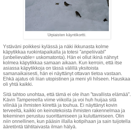
Urpiaisten käyntikortti.
Ystäväni poikkesi kylässä ja näki ikkunasta kolme
käpytikkaa ruokintapaikalla ja totesi ”anpeliivabl”
(unbelievable= uskomatonta). Hän ei ollut ikinä nähnyt
kolmea käpytikkaa samaan aikaan. Kun kerroin, että itse
asiassa käpytikkoja on tässä välillä yksitoista
samanaikaisesti, hän ei näyttänyt ottavan tietoa vastaan.
Ehkä ajatus oli liian utopistinen ja meni yli hilseen. Hauskaa
oli yhtä kaikki.
Sitä tahtoo unohtaa, että tämä ei ole ihan ”tavallista elämää”.
Kävin Tampereella viime viikolla ja voi huh huijaa sitä
vilinää ja ihmisten kiirettä ja touhua. Ei näyttänyt kovin
terveeltä, kaikki on keinotekoista ihmisten rakennelmaa ja
tekeminen perustuu suorittamiseen ja kuluttamiseen. Olin
niin
onnellinen, kun pääsin illalla kotipihaan ja sain tuijotella
ääretöntä tähtitaivasta ilman hälyä.