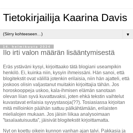
Tietokirjailija Kaarina Davis
▼
14. helmikuuta 2024
Ilo irti valon määrän lisääntymisestä
Eräs ystäväni kysyi, kirjoittaako tätä blogiani useampikin
henkilö. Ei, kuinka niin, kysyin ihmeissäni. Hän sanoi, että
blogitekstit ovat välillä jotenkin erilaisia, niin hän ajatteli, että
joskoos olisin valjastanut muitakin kirjoittajia tähän. Jos
horoskooppeja uskoo, kala-ihmisen elämän sanotaan
olevan liian syvä kuvattavaksi, joten ehkä tekstin vaihtelut
kuvastavat erilaisia syvyystasoja(??). Tosiasiassa kirjoitan
mitä milloinkin päähän sattuu pälkähtämään, erilaisten
mielialojen mukaan. Jos jäisin liikaa analysoimaan
”tasalaatuisuutta”, jäisivät blogitekstit kirjoittamatta.
Nyt on koettu oikein kunnon vanhan ajan talvi. Pakkasia ja