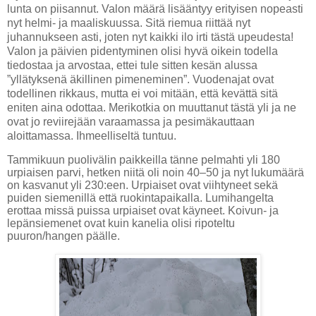
lunta on piisannut. Valon määrä lisääntyy erityisen nopeasti
nyt helmi- ja maaliskuussa. Sitä riemua riittää nyt
juhannukseen asti, joten nyt kaikki ilo irti tästä upeudesta!
Valon ja päivien pidentyminen olisi hyvä oikein todella
tiedostaa ja arvostaa, ettei tule sitten kesän alussa
”yllätyksenä äkillinen pimeneminen”. Vuodenajat ovat
todellinen rikkaus, mutta ei voi mitään, että kevättä sitä
eniten aina odottaa. Merikotkia on muuttanut tästä yli ja ne
ovat jo reviirejään varaamassa ja pesimäkauttaan
aloittamassa. Ihmeelliseltä tuntuu.
Tammikuun puolivälin paikkeilla tänne pelmahti yli 180
urpiaisen parvi, hetken niitä oli noin 40–50 ja nyt lukumäärä
on kasvanut yli 230:een. Urpiaiset ovat viihtyneet sekä
puiden siemenillä että ruokintapaikalla. Lumihangelta
erottaa missä puissa urpiaiset ovat käyneet. Koivun- ja
lepänsiemenet ovat kuin kanelia olisi ripoteltu
puuron/hangen päälle.