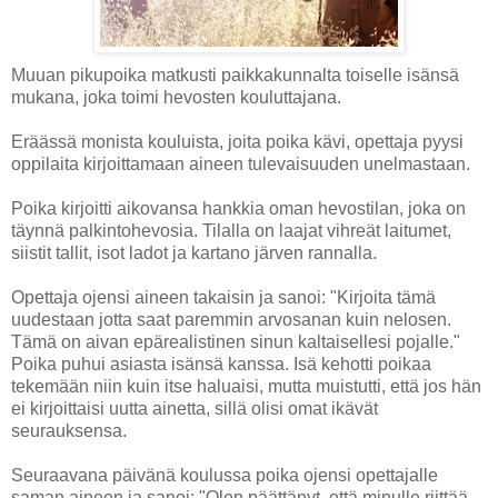
Muuan pikupoika matkusti paikkakunnalta toiselle isänsä
mukana, joka toimi hevosten kouluttajana.
Eräässä monista kouluista, joita poika kävi, opettaja pyysi
oppilaita kirjoittamaan aineen tulevaisuuden unelmastaan.
Poika kirjoitti aikovansa hankkia oman hevostilan, joka on
täynnä palkintohevosia. Tilalla on laajat vihreät laitumet,
siistit tallit, isot ladot ja kartano järven rannalla.
Opettaja ojensi aineen takaisin ja sanoi: "Kirjoita tämä
uudestaan jotta saat paremmin arvosanan kuin nelosen.
Tämä on aivan epärealistinen sinun kaltaisellesi pojalle."
Poika puhui asiasta isänsä kanssa. Isä kehotti poikaa
tekemään niin kuin itse haluaisi, mutta muistutti, että jos hän
ei kirjoittaisi uutta ainetta, sillä olisi omat ikävät
seurauksensa.
Seuraavana päivänä koulussa poika ojensi opettajalle
saman aineen ja sanoi: "Olen päättänyt, että minulle riittää