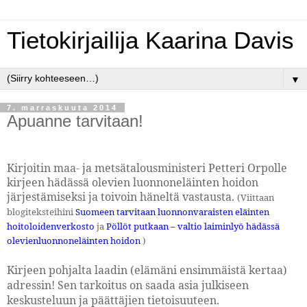
Tietokirjailija Kaarina Davis
▼
7. marraskuuta 2014
Apuanne tarvitaan!
Kirjoitin maa- ja metsätalousministeri Petteri Orpolle
kirjeen hädässä olevien luonnoneläinten hoidon
järjestämiseksi ja toivoin häneltä vastausta.
(Viittaan
blogiteksteihini
Suomeen tarvitaan luonnonvaraisten eläinten
hoitoloidenverkosto
ja
Pöllöt putkaan – valtio laiminlyö hädässä
olevienluonnoneläinten hoidon
)
Kirjeen pohjalta laadin (elämäni ensimmäistä kertaa)
adressin! Sen tarkoitus on saada asia julkiseen
keskusteluun ja päättäjien tietoisuuteen.