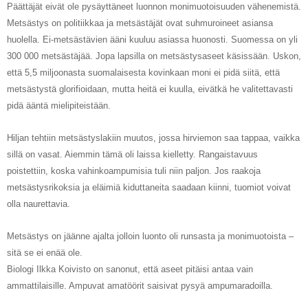
Päättäjät eivät ole pysäyttäneet luonnon monimuotoisuuden vähenemistä.
Metsästys on politiikkaa ja metsästäjät ovat suhmuroineet asiansa
huolella. Ei-metsästävien ääni kuuluu asiassa huonosti. Suomessa on yli
300 000 metsästäjää. Jopa lapsilla on metsästysaseet käsissään. Uskon,
että 5,5 miljoonasta suomalaisesta kovinkaan moni ei pidä siitä, että
metsästystä glorifioidaan, mutta heitä ei kuulla, eivätkä he valitettavasti
pidä ääntä mielipiteistään.
Hiljan tehtiin
metsästyslakiin muutos
, jossa hirviemon saa tappaa, vaikka
sillä on vasat. Aiemmin tämä oli laissa kielletty. Rangaistavuus
poistettiin, koska vahinkoampumisia tuli niin paljon. Jos raakoja
metsästysrikoksia ja eläimiä kiduttaneita saadaan kiinni,
tuomiot voivat
olla naurettavia
.
Metsästys on jäänne ajalta
jolloin luonto oli runsasta ja monimuotoista –
sitä se ei enää ole.
Biologi Ilkka Koivisto on sanonut, että aseet pitäisi antaa vain
ammattilaisille. Ampuvat amatöörit saisivat pysyä ampumaradoilla.