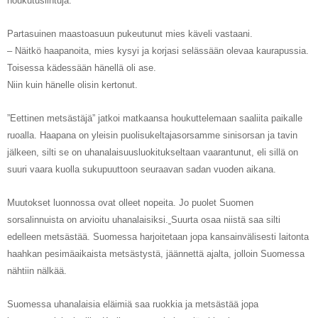
houkutuslintuja.
Partasuinen maastoasuun pukeutunut mies käveli vastaani.
– Näitkö haapanoita, mies kysyi ja korjasi selässään olevaa kaurapussia.
Toisessa kädessään hänellä oli ase.
Niin kuin hänelle olisin kertonut.
”Eettinen metsästäjä” jatkoi matkaansa
houkuttelemaan saaliita paikalle
ruoalla. Haapana on yleisin puolisukeltajasorsamme sinisorsan ja tavin
jälkeen, silti se on uhanalaisuusluokitukseltaan vaarantunut, eli sillä on
suuri vaara kuolla sukupuuttoon seuraavan sadan vuoden aikana.
Muutokset luonnossa ovat olleet nopeita. Jo puolet Suomen
sorsalinnuista o
n arvioitu uhanalaisiksi.
Suurta osaa niistä saa silti
edelleen metsästää. Suomessa harjoitetaan jopa kansainvälisesti laitonta
haahkan
pesimäaikaista metsästystä
, jäännettä ajalta, jolloin Suomessa
nähtiin nälkää.
Suomessa uhanalaisia eläimiä saa ruokkia
ja metsästää jopa