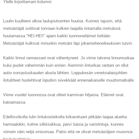
Ylelle kirjoittamani kolumni
:
Luulin kuulleeni ulkoa laulujoutsenten huutoa. Kunnes tajusin, että
metsästäjät soittivat torviaan kulkien laajalla rintamalla metsässä
huutamassa ”HEI-HEI!” ajaen kaikki luonnoneläimet tieltään.
Metsästäjät kulkivat minunkin metsäni läpi jokamiehenoikeuksien turvin.
Kaikki linnut rannassani ovat vähentyneet. Jo viime talvena linnunruokaa
kului puolet vähemmän kuin ennen. Aiemmin linturikas rantani on ollut
autio sorsastuskauden alusta lähtien. Loppukesän venetsialaisjuhlien
ilotulitteet huolehtivat loputkin siivekkäät ennenaikaiselle muuttomatkalle.
Viime vuodet luonnossa ovat olleet karmivan hiljaisia. Eläimet ovat
katoamassa.
Edellisviikolla tulin lintukosteikolta kiikaroituani pitkään laajaa aluetta:
harmaalokki, kolme silkkiuikkua, parvi tiaisia ja varislintuja, kunnes
viimein näin neljä sinisorsaa. Paitsi että ne olivat metsästäjien muovisia