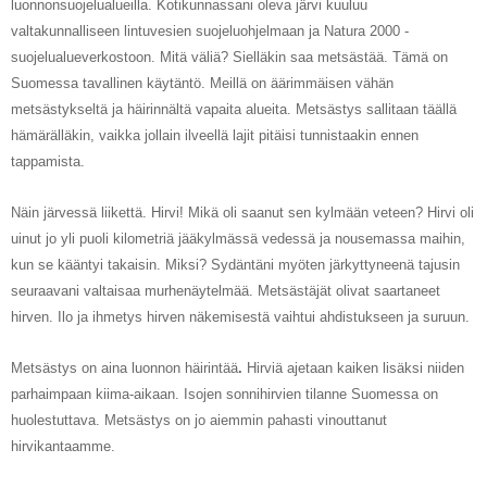
luonnonsuojelualueilla. Kotikunnassani oleva järvi kuuluu
valtakunnalliseen lintuvesien suojeluohjelmaan ja Natura 2000 -
suojelualueverkostoon. Mitä väliä? Sielläkin saa metsästää. Tämä on
Suomessa tavallinen käytäntö. Meillä on äärimmäisen vähän
metsästykseltä ja häirinnältä vapaita alueita. Metsästys sallitaan täällä
hämärälläkin, vaikka jollain ilveellä lajit pitäisi tunnistaakin ennen
tappamista.
Näin järvessä liikettä. Hirvi! Mikä oli saanut sen kylmään veteen? Hirvi oli
uinut jo yli puoli kilometriä jääkylmässä vedessä ja nousemassa maihin,
kun se kääntyi takaisin. Miksi? Sydäntäni myöten järkyttyneenä tajusin
seuraavani valtaisaa murhenäytelmää. Metsästäjät olivat saartaneet
hirven. Ilo ja ihmetys hirven näkemisestä vaihtui ahdistukseen ja suruun.
Metsästys on aina luonnon häirintää
.
Hirviä ajetaan kaiken lisäksi niiden
parhaimpaan kiima-aikaan. Isojen sonnihirvien tilanne Suomessa on
huolestuttava. Metsästys on jo aiemmin pahasti vinouttanut
hirvikantaamme.